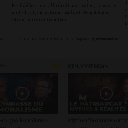
d
de « fidélisation ». Un droit particulier, consacré
m
par le droit, qui acte un recul de la République,
f
estime notre contributeur.
l
François-Xavier Martin
es
20/04/2026
13
commentaires
T
RENCONTRES
T
CONTENU PAYANT
F
P
FP+
FP+
-ce que le réalisme
Mythes féministes et ré