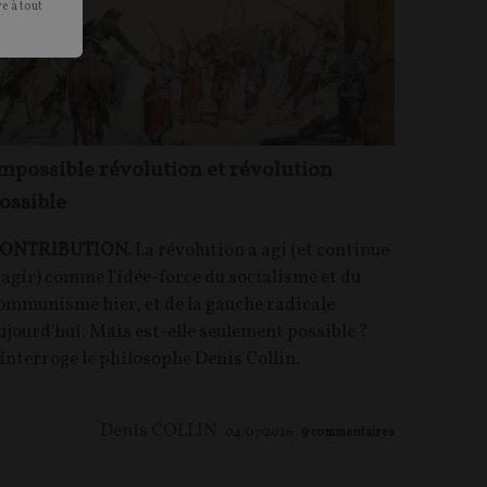
e à tout
mpossible révolution et révolution
ossible
ONTRIBUTION.
La révolution a agi (et continue
'agir) comme l'idée-force du socialisme et du
ommunisme hier, et de la gauche radicale
ujourd'hui. Mais est-elle seulement possible ?
'interroge le philosophe Denis Collin.
Denis COLLIN
04/07/2026
9
commentaires