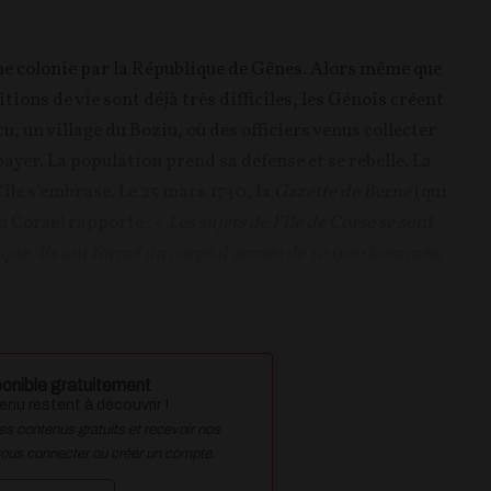
une colonie par la République de Gênes. Alors même que
ditions de vie sont déjà très difficiles, les Génois créent
, un village du Boziu, où des officiers venus collecter
payer. La population prend sa défense et se rebelle. La
’île s’embrase. Le 25 mars 1730, la
Gazette de Berne
(qui
en Corse) rapporte : «
Les sujets de l’île de Corse se sont
lique. Ils ont formé un corps d’armée de 10 000 hommes,
onible gratuitement
nu restent à découvrir !
des contenus gratuits et recevoir nos
vous connecter ou créer un compte.