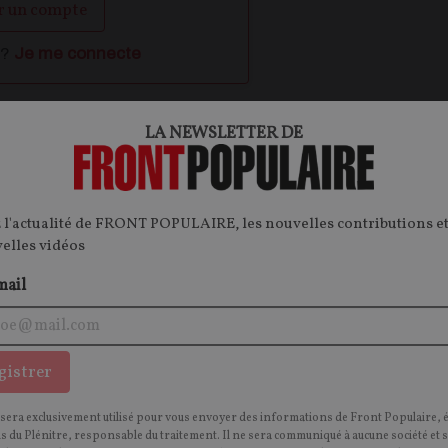
r un compte
 ?
Je me connecte
LA NEWSLETTER DE
ontenu.
onnecter.
 l'actualité de FRONT POPULAIRE, les nouvelles contributions et
velles vidéos
mail
OPINIONS
I
CULTURE
gistrer
 sera exclusivement utilisé pour vous envoyer des informations de Front Populaire, 
ns du Plénitre, responsable du traitement. Il ne sera communiqué à aucune société et 