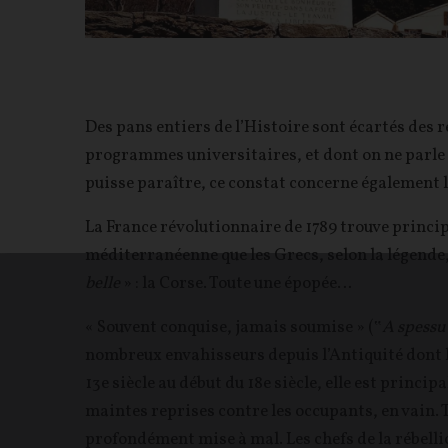
Des pans entiers de l’Histoire sont écartés des r
programmes universitaires, et dont on ne parle 
puisse paraître, ce constat concerne également 
La France révolutionnaire de 1789 trouve princip
méditerranéenne que les Grecs, selon la légend
belle
» : la Corse. Toute une épopée…
« Souvent conquise, jamais soumise » (‟
A spessu
nombreux envahisseurs depuis l’Antiquité dont le
13e siècle au début du 18e siècle, elle est princi
maintes reprises contre les occupants, en vain. Tou
profondément mise à mal. Les chefs de la rébellio