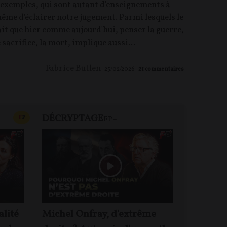
'exemples, qui sont autant d'enseignements à
ême d'éclairer notre jugement. Parmi lesquels le
ait que hier comme aujourd'hui, penser la guerre,
e sacrifice, la mort, implique aussi...
Fabrice Butlen
25/02/2026
21
commentaires
DÉCRYPTAGE
FP+
CONTENU PAYANT
F
P
FP+
DEBA
alité
Michel Onfray, d'extrême
Jacques 