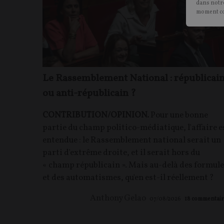
dans notre
moment c
Le Rassemblement National : républicai
ou anti-républicain ?
CONTRIBUTION/OPINION.
Pour une bonne
partie du champ politico-médiatique, l'affaire e
entendue : le Rassemblement national serait un
parti d'extrême droite, et il serait hors du
« champ républicain ». Mais au-delà des formul
et des automatismes, qu'en est-il réellement ?
Anthony Gelao
07/08/2026
18
commentair