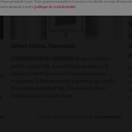
 base pendant 3 ans. Vous pouvez connaître et exercer vos droits ou vous désinscrir
onformément à notre
politique de confidentialité
n
Albert Sturni, l'insoumis
I
p
CONTRIBUTION / OPINION.
Il aurait dû être
enrôlé, malgré lui, dans les légions nazies. Il
C
choisira plutôt la voie de l'insoumission en
st
d
rejoignant la Résistance et le général de Gaulle.
c
Hier comme aujourd'hui, l'histoire d'Albert
a
Sturni pourrait valoir leçon.
es
s
Carole Guittard
es
18/07/2026
22
commentaires