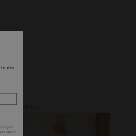
 toutes
DÉES
POLITIQUE
édité par
sera stocké