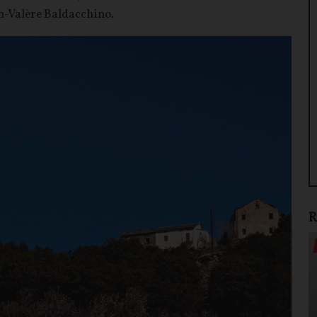
an-Valère Baldacchino.
R