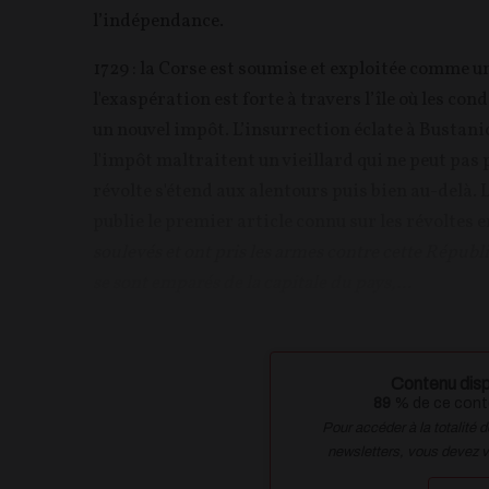
l’indépendance.
1729 : la Corse est soumise et exploitée comme 
l'exaspération est forte à travers l’île où les con
un nouvel impôt. L’insurrection éclate à Bustanicu
l'impôt maltraitent un vieillard qui ne peut pas 
révolte s'étend aux alentours puis bien au-delà. L
publie le premier article connu sur les révoltes 
soulevés et ont pris les armes contre cette Répub
se sont emparés de la capitale du pays,...
Contenu disp
89
% de ce conte
Pour accéder à la totalité 
newsletters, vous devez 