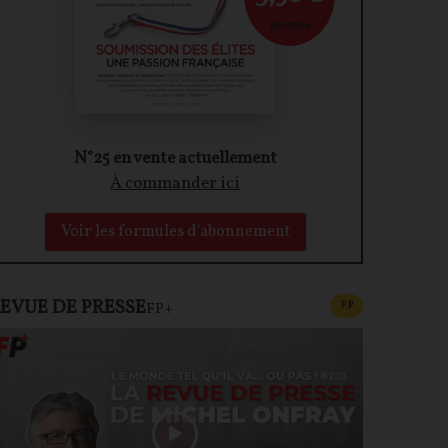
par mois
N°25 en vente actuellement
À commander ici
Voir les formules d'abonnement
EVUE DE PRESSE
CONTENU PAYAN
F
P
FP+