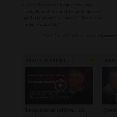
société française ? Jusqu’où ira aussi
l’aveuglement de nos élites politiques et
médiatiques sur les causes réelles de cette
violence infantile ?
Marc Hellebroeck
14/05/2026
9
commentair
REVUE DE PRESSE
DEBA
CONTENU PAYAN
F
P
FP+
Le monde tel qu'il va… ou
Qu'est