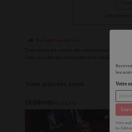
Crée
Déja inscrit
Partager cet article
Vous n'avez pas accès aux commentaires de ce c
Pour accéder aux commentaires, veuillez vous c
Recevez
les nou
Vous aimerez aussi
Votre e
OPINIONS
POLITIQUE
Enre
Votre mail
les Editio