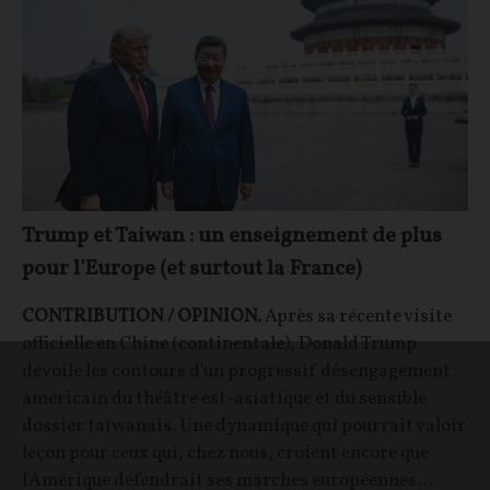
Trump et Taiwan : un enseignement de plus
pour l'Europe (et surtout la France)
CONTRIBUTION / OPINION.
Après sa récente visite
officielle en Chine (continentale), Donald Trump
dévoile les contours d'un progressif désengagement
américain du théâtre est-asiatique et du sensible
dossier taïwanais. Une dynamique qui pourrait valoir
leçon pour ceux qui, chez nous, croient encore que
l'Amérique défendrait ses marches européennes…