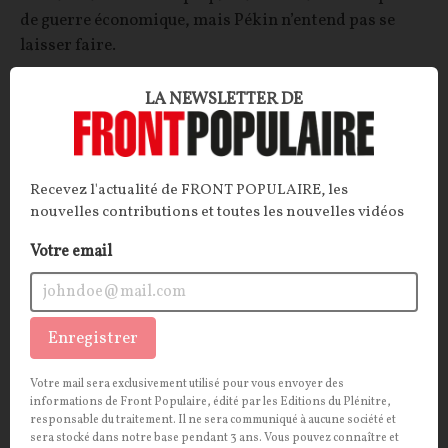
de guerre économique, mais Pékin n’entend pas se
laisser faire.
La Rédaction
30/06/2026
27
commentaires
LA NEWSLETTER DE
OPINIONS
POLITIQUE
Recevez l'actualité de FRONT POPULAIRE, les
nouvelles contributions et toutes les nouvelles vidéos
Votre email
Enregistrer
Votre mail sera exclusivement utilisé pour vous envoyer des
informations de Front Populaire, édité par les Editions du Plénitre,
L’accord Etats-Unis-Iran signé à Versailles,
responsable du traitement. Il ne sera communiqué à aucune société et
sera stocké dans notre base pendant 3 ans. Vous pouvez connaître et