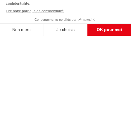
Pour maintenir la qualité de nos articles et vidéos, nous
avons besoin de votre soutien
Enregistrer
S'abonner et nous soutenir
CONTACT RÉDACTION
Pour nous écrire, proposer votre aide, un projet
concret, nous vous répondrons,
c'est ici :
contact@frontpopulaire.fr
CONTACT ABONNEMENT
Pour toute question, notre SERVICE CLIENTS
d'Evreux est à votre écoute au
02 78 88 00 35 du lundi au vendredi entre 9h et
18h , ou par mail à :
abo@frontpopulaire.fr