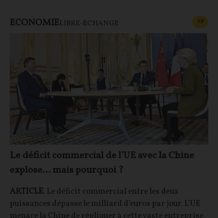
ECONOMIE
CONT
F
P
LIBRE-ÉCHANGE
Le déficit commercial de l’UE avec la Chine
explose… mais pourquoi ?
ARTICLE
. Le déficit commercial entre les deux
puissances dépasse le milliard d’euros par jour. L’UE
menace la Chine de répliquer à cette vaste entreprise