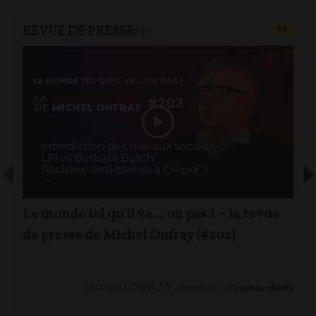
REVUE DE PRESSE
CONTEN
F
P
FP+
Le monde tel qu'il va… ou pas ! – la revue
de presse de Michel Onfray (#202)
Michel ONFRAY
25/07/2026
150
commentaires