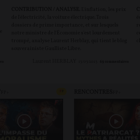
CONTRIBUTION / ANALYSE.
L'inflation, les prix
C
de l'électricité, la voiture électrique. Trois
é
dossiers de prime importance, et sur lesquels
r
e
notre ministre de l'Économie s'est lourdement
c
trompé, analyse Laurent Herblay, qui tient le blog
c
souverainiste Gaulliste Libre.
Laurent HERBLAY
es
13/03/2023
69
commentaires
T
RENCONTRES
T
CONTENU PAYANT
F
P
FP+
FP+