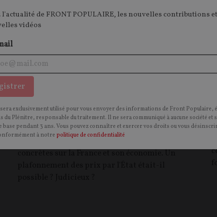
 l'actualité de FRONT POPULAIRE, les nouvelles contributions et
velles vidéos
mail
gistrer
a
Emmanuel Macron pouvait-il et devait-il
L
bloquer les prix des produits pétroliers ?
 sera exclusivement utilisé pour vous envoyer des informations de Front Populaire, 
C
ns du Plénitre, responsable du traitement. Il ne sera communiqué à aucune société et 
p
 base pendant 3 ans. Vous pouvez connaître et exercer vos droits ou vous désinscrir
CONTRIBUTION / OPINION.
L'augmentation du
onformément à notre
politique de confidentialité
n
prix des hydrocarbures a des conséquences bien
c
concrètes sur la France et son économie. Un
f
plafonnement des prix par l'État était-il
possible ? Judicieux ?