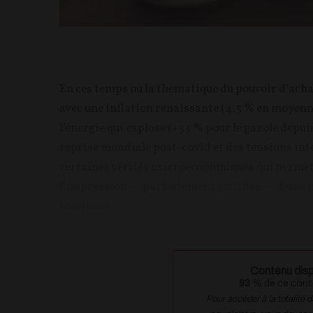
En ces temps où la thématique du pouvoir d’acha
avec une inflation renaissante (4,5 % en moyenn
l’énergie qui explose (+33 % pour le gazole depui
reprise mondiale post-covid et des tensions inte
certaines vérités macroéconomiques qui permett
l’impression — parfaitement justifiée — d’une pe
solutions...
Contenu disp
93
% de ce conte
Pour accéder à la totalité 