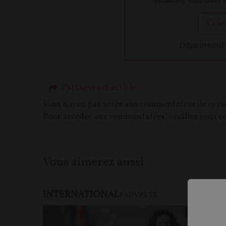
newsletters, vous devez 
Crée
Déja inscrit
Partager cet article
Vous n'avez pas accès aux commentaires de ce c
Pour accéder aux commentaires, veuillez vous c
Vous aimerez aussi
INTERNATIONAL
F
PAUVRETÉ