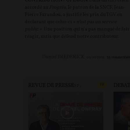
CONTRIBUTION / OPINION.
Dans un entretien
accordé au
Progrès
, le patron de la SNCF, Jean-
Pierre Farandou, a justifié les prix du TGV en
déclarant que celui-ci
« n’est pas un service
public »
. Une position qui n’a pas manqué de fair
réagir, mais que défend notre contributeur.
Daniel FREDERICK
09/02/2025
39
commentair
REVUE DE PRESSE
DEBA
CONTENU PAYAN
F
P
FP+