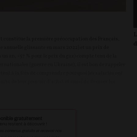
L
t constitue la première préoccupation des Français,
d
e annuelle glissante en mars 2022) et un prix de
s un an, +57 % pour le prix du gaz) compte tenu de la
rnationales (guerre en Ukraine), il est bon de rappeler
ent à la fois de comprendre pourquoi les salariés ont
rte de leur pouvoir d’achat et aussi de dresser les
onible gratuitement
nu restent à découvrir !
des contenus gratuits et recevoir nos