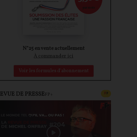
par mois
N°25 en vente actuellement
À commander ici
Voir les formules d'abonnement
EVUE DE PRESSE
CONTENU PAYAN
F
P
FP+