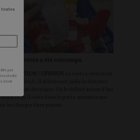
 toutes
e reste à vivre a été corrompu
édité par
ONTRIBUTION / OPINION.
Le reste à vivre n’est
sera stocké
lus ce qu’il était. Il définissait jadis la distance
e à tout
ous séparant du trépas. On le définit aujourd’hui
omme ce qu’il reste dans le porte-monnaie une
ois les charges fixes payées.