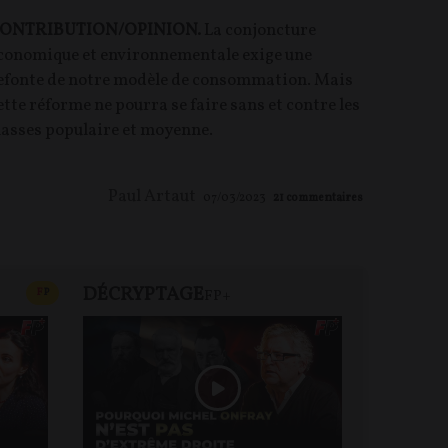
ONTRIBUTION/OPINION.
La conjoncture
conomique et environnementale exige une
efonte de notre modèle de consommation. Mais
ette réforme ne pourra se faire sans et contre les
lasses populaire et moyenne.
Paul Artaut
07/03/2023
21
commentaires
DÉCRYPTAGE
REVUE 
CONTENU PAYANT
F
P
FP+