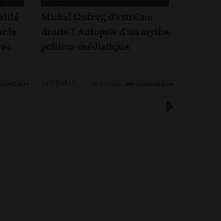
alité
Michel Onfray, d'extrême
Le mond
ur le
droite ? Autopsie d'un mythe
pas ! – 
vec
politico-médiatique
Michel 
Michel ONFRAY
,
Maxime LE NAGARD
mmentaires
28/07/2026
206
commentaires