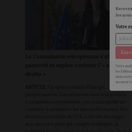
Recevez
les nou
Votre e
Enre
La Commission européenne s’attaque à l
pauvreté et espère contenir l' « extrême
Votre mail
les Editio
droite »
dans notre
moment c
ARTICLE.
Un spectre hante l'Europe… celui de la
paupérisation. Une situation face à laquelle la
Commission européenne, qui craint qu'elle ne
conduise à alimenter les succès électoraux des
droites nationales de l'UE, a décidé de réagir,
avec un vaste plan qui compte éradiquer la
pauvreté du continent en vingt-cinq ans. Mais à