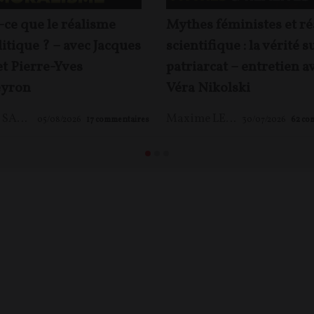
-ce que le réalisme
Mythes féministes et ré
itique ? – avec Jacques
scientifique : la vérité s
et Pierre-Yves
patriarcat – entretien a
yron
Véra Nikolski
Jacques SAPIR
,
Pierre-Yves ROUGEYRON
,
Maxime LE NAGARD
Maxime LE NAGARD
05/08/2026
17
commentaires
30/07/2026
62
co