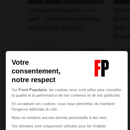
Le monde tel qu'il va… ou
Qu'est
pas ! – la revue de presse de
géopol
Michel Onfray (#203)
Sapir 
Rouge
Michel ONFRAY
01/08/2026
83
commentaires