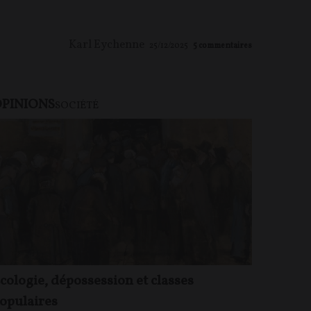
Karl Eychenne
25/12/2025
5
commentaires
PINIONS
SOCIÉTÉ
cologie, dépossession et classes
opulaires