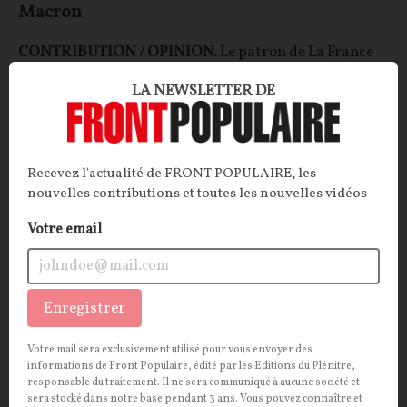
Macron
CONTRIBUTION / OPINION.
Le patron de La France
insoumise vise pour la quatrième fois d'affilée l'Elysée,
LA NEWSLETTER DE
promettant une rupture radicale articulée autour du
principe de « Nouvelle France ». Notre contributeur
identifie deux grandes filiations politiques dont il
estime que Jean-Luc Mélenchon est la synthèse.
Recevez l'actualité de FRONT POPULAIRE, les
nouvelles contributions et toutes les nouvelles vidéos
Arnaud Besnard
03/07/2026
31
commentaires
Votre email
OPINIONS
POLITIQUE
Enregistrer
Votre mail sera exclusivement utilisé pour vous envoyer des
informations de Front Populaire, édité par les Editions du Plénitre,
responsable du traitement. Il ne sera communiqué à aucune société et
sera stocké dans notre base pendant 3 ans. Vous pouvez connaître et