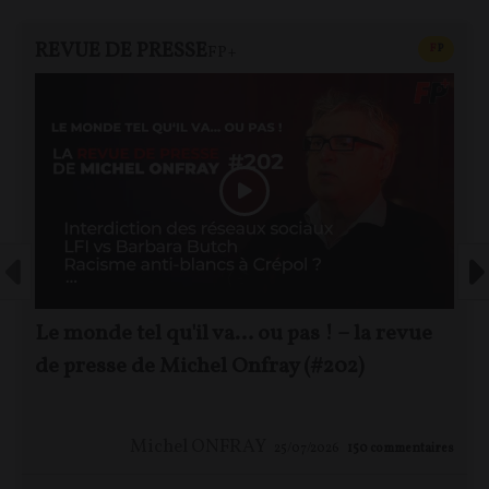
REVUE DE PRESSE
CONTEN
F
P
FP+
Le monde tel qu'il va… ou pas ! – la revue
de presse de Michel Onfray (#202)
Michel ONFRAY
25/07/2026
150
commentaires