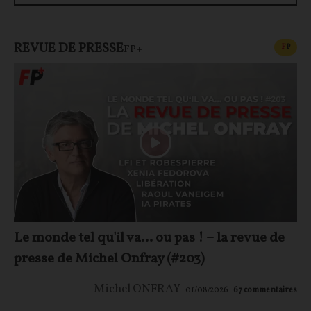
REVUE DE PRESSE
CONT
F
P
FP+
Le monde tel qu'il va… ou pas ! – la revue de
presse de Michel Onfray (#203)
Michel ONFRAY
01/08/2026
67
commentaires