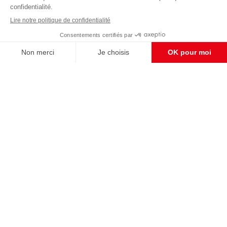
Pour maintenir la qualité de nos articles et vidéos, nous
avons besoin de votre soutien
Enregistrer
S'abonner et nous soutenir
CONTACT RÉDACTION
Pour nous écrire, proposer votre aide, un projet
concret, nous vous répondrons,
c'est ici :
contact@frontpopulaire.fr
CONTACT ABONNEMENT
Pour toute question, notre SERVICE CLIENTS
d'Evreux est à votre écoute au
02 78 88 00 35 du lundi au vendredi entre 9h et
18h , ou par mail à :
abo@frontpopulaire.fr