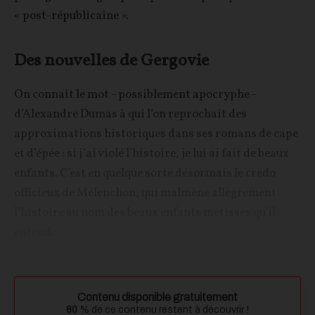
« post-républicaine ».
Des nouvelles de Gergovie
On connait le mot - possiblement apocryphe -
d’Alexandre Dumas à qui l’on reprochait des
approximations historiques dans ses romans de cape
et d’épée : si j’ai violé l’histoire, je lui ai fait de beaux
enfants. C’est en quelque sorte désormais le credo
officieux de Mélenchon, qui malmène allègrement
l’histoire au nom des beaux enfants métisses qu’il
entend...
Contenu disponible gratuitement
80
% de ce contenu restent à découvrir !