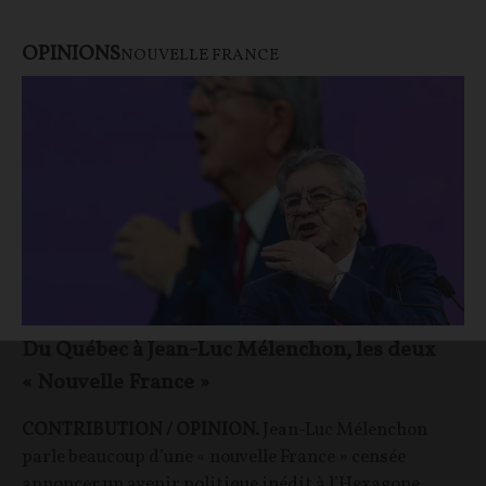
OPINIONS
NOUVELLE FRANCE
Du Québec à Jean-Luc Mélenchon, les deux
« Nouvelle France »
CONTRIBUTION / OPINION.
Jean-Luc Mélenchon
parle beaucoup d’une « nouvelle France » censée
annoncer un avenir politique inédit à l’Hexagone.