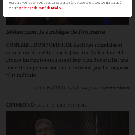
exercer vos droits ou vous désinscrire à tout moment conformément à
notre
politique de confidentialité
Mélenchon, la stratégie de l’outrance
CONTRIBUTION / OPINION.
Au fil des scandales et
des outrances médiatiques, Jean-Luc Mélenchon et la
France insoumise esquissent leur plan de bataille : une
forme trumpienne, un fond d'extrême gauche toujours
plus radicale.
Louis HOANG NGO
06/03/2026
12
commentaires
OPINIONS
JEAN-LUC MÉLENCHON