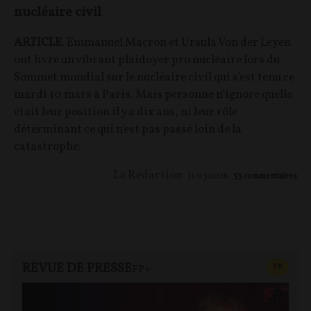
nucléaire civil
ARTICLE
. Emmanuel Macron et Ursula Von der Leyen
ont livré un vibrant plaidoyer pro nucléaire lors du
Sommet mondial sur le nucléaire civil qui s'est tenu ce
mardi 10 mars à Paris. Mais personne n’ignore quelle
était leur position il y a dix ans, ni leur rôle
déterminant ce qui n'est pas passé loin de la
catastrophe.
La Rédaction
11/03/2026
53
commentaires
REVUE DE PRESSE
CONTEN
F
P
FP+