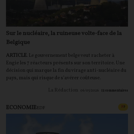
Sur le nucléaire, la ruineuse volte-face de la
Belgique
ARTICLE
. Le gouvernement belge veut racheter à
Engie les 7 réacteurs présents sur son territoire. Une
décision qui marque la fin du virage anti-nucléaire du
pays, mais qui risque de s’avérer coûteuse.
La Rédaction
06/05/2026
12
commentaires
ECONOMIE
CONT
F
P
EDF