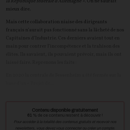
la République fédérale d’Allemagne »
. On ne saurait
mieux dire.
Mais cette collaboration niaise des dirigeants
français n’aurait pas fonctionné sans la lâcheté de nos
Capitaines d’Industrie. Ces derniers avaient tout en
main pour contrer l’incompétence et la trahison des
élites. Ils savaient, ils pouvaient prévoir, mais ils ont
laissé faire. Reprenons les faits :
En 2020 la centrale de Fessenheim a été fermée sur la
base d’un « Projet de...
Contenu disponible gratuitement
61
% de ce contenu restent à découvrir !
Pour accéder à la totalité des contenus gratuits et recevoir nos
newsletters, vous devez vous connecter ou créer un compte.