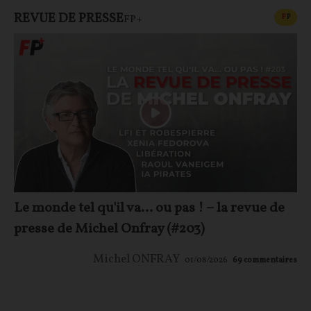
REVUE DE PRESSE
CONT
F
P
FP+
Le monde tel qu'il va… ou pas ! – la revue de
presse de Michel Onfray (#203)
Michel ONFRAY
01/08/2026
69
commentaires