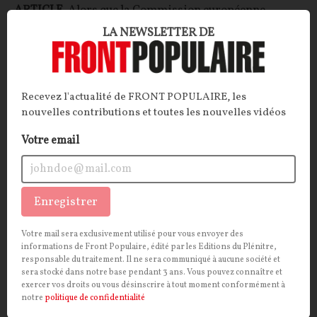
ARTICLE
. Alors que la Commission européenne
enquête sur les aides d’État pour la construction de
LA NEWSLETTER DE
ses six futurs réacteurs français EPR2, les
négociations se tendent sur les modalités de vente de
l'électricité qui sera bientôt produite.
Recevez l'actualité de FRONT POPULAIRE, les
La Rédaction
nouvelles contributions et toutes les nouvelles vidéos
03/07/2026
20
commentaires
Votre email
POLITIQUE
CONT
F
P
ÉCOLOGIE
Enregistrer
Votre mail sera exclusivement utilisé pour vous envoyer des
informations de Front Populaire, édité par les Editions du Plénitre,
responsable du traitement. Il ne sera communiqué à aucune société et
sera stocké dans notre base pendant 3 ans. Vous pouvez connaître et
exercer vos droits ou vous désinscrire à tout moment conformément à
notre
politique de confidentialité