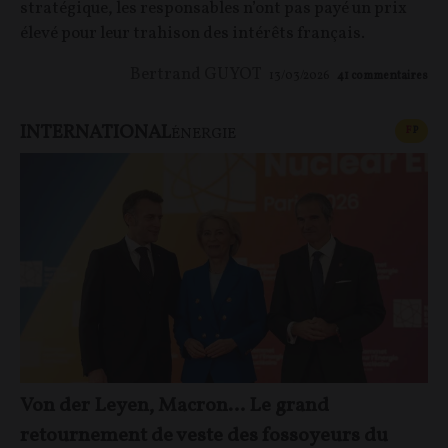
stratégique, les responsables n’ont pas payé un prix
élevé pour leur trahison des intérêts français.
Bertrand GUYOT
13/03/2026
41
commentaires
INTERNATIONAL
CONT
F
P
ÉNERGIE
Von der Leyen, Macron… Le grand
retournement de veste des fossoyeurs du