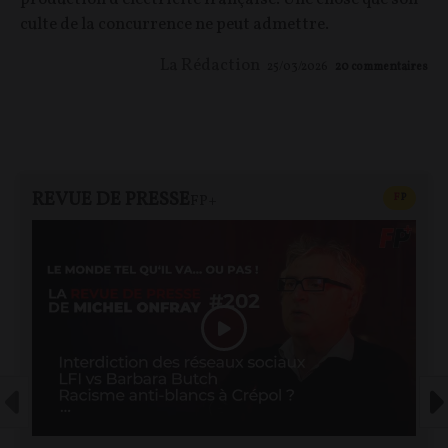
culte de la concurrence ne peut admettre.
La Rédaction
25/03/2026
20
commentaires
REVUE DE PRESSE
CONTEN
F
P
FP+