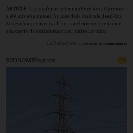
ARTICLE
. Alors qu’un réacteur au bord de la Garonne
a été mis en sommeil à cause de la canicule, Jean-Luc
Mélenchon, converti à l’anti-nucléarisme, continue
son œuvre de désinformation contre l'atome.
La Rédaction
23/06/2026
40
commentaires
ECONOMIE
CONT
F
P
ÉNERGIE