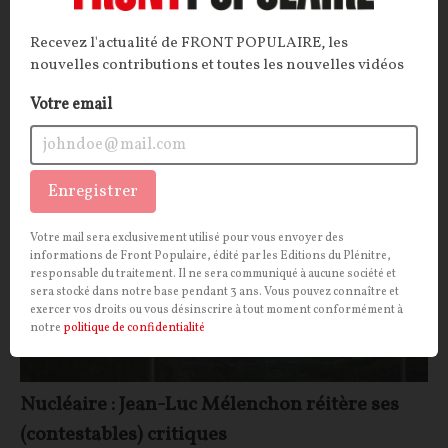
négociations se tendent sur les modalités de vente de
l'électricité qui sera bientôt produite.
Recevez l'actualité de FRONT POPULAIRE, les
nouvelles contributions et toutes les nouvelles vidéos
La Rédaction
03/07/2026
20
commentaires
Votre email
POLITIQUE
CONT
F
P
ÉCOLOGIE
Enregistrer
Votre mail sera exclusivement utilisé pour vous envoyer des
informations de Front Populaire, édité par les Editions du Plénitre,
responsable du traitement. Il ne sera communiqué à aucune société et
sera stocké dans notre base pendant 3 ans. Vous pouvez connaître et
exercer vos droits ou vous désinscrire à tout moment conformément à
notre
politique de confidentialité
Nucléaire : Jean-Luc Mélenchon réitère ses
(contestables) critiques