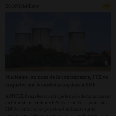
ECONOMIE
CONT
F
P
EDF
Nucléaire : au nom de la concurrence, l’UE va
enquêter sur les aides françaises à EDF
ARTICLE
. Bruxelles craint que le mode de financement
du futur chantier de six EPR 2 ne soit l’occasion pour
EDF de conforter sa position dominante sur la
production d’électricité française. Une chose que son