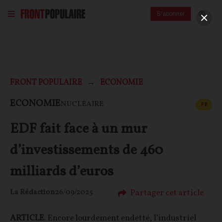
S'abonner
FRONT POPULAIRE
ECONOMIE
CONT
ECONOMIE
NUCLÉAIRE
F
P
EDF fait face à un mur
d’investissements de 460
milliards d’euros
Partager cet article
La Rédaction
26/09/2025
ARTICLE
. Encore lourdement endetté, l’industriel