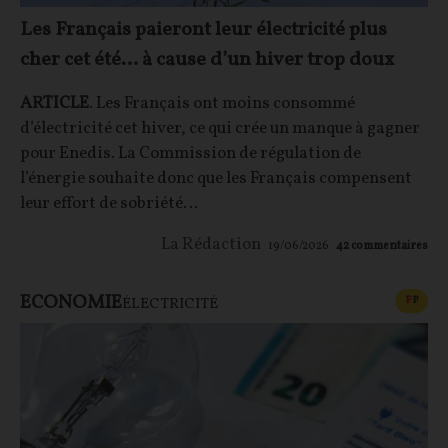
Les Français paieront leur électricité plus
cher cet été… à cause d’un hiver trop doux
ARTICLE
. Les Français ont moins consommé
d’électricité cet hiver, ce qui crée un manque à gagner
pour Enedis. La Commission de régulation de
l’énergie souhaite donc que les Français compensent
leur effort de sobriété…
La Rédaction
19/06/2026
42
commentaires
ECONOMIE
CONT
F
P
ÉLECTRICITÉ