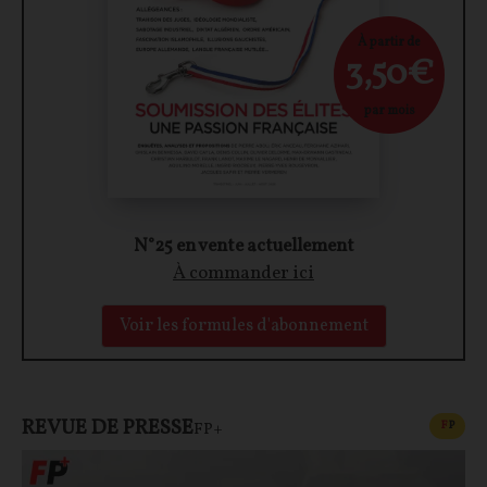
À partir de
3,50€
par mois
N°25 en vente actuellement
À commander ici
Voir les formules d'abonnement
REVUE DE PRESSE
CONT
F
P
FP+