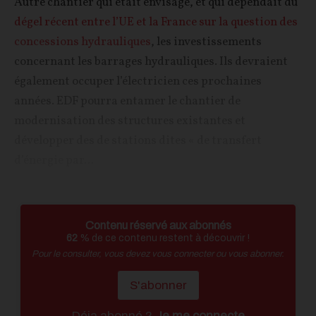
Autre chantier qui était envisagé, et qui dépendait du
dégel récent entre l’UE et la France sur la question des
concessions hydrauliques
, les investissements
concernant les barrages hydrauliques. Ils devraient
également occuper l’électricien ces prochaines
années. EDF pourra entamer le chantier de
modernisation des structures existantes et
développer des de stations dites « de transfert
d’énergie par...
Contenu réservé aux abonnés
62
% de ce contenu restent à découvrir !
Pour le consulter, vous devez vous connecter ou vous abonner.
S'abonner
Déja abonné ?
Je me connecte