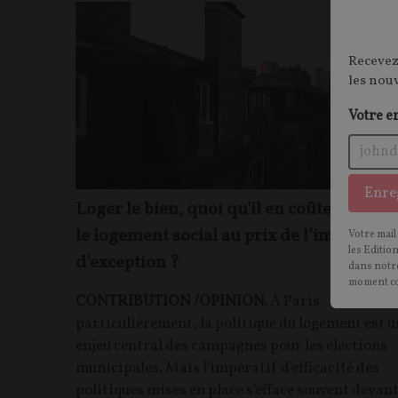
Recevez
les nou
Votre e
Enre
Loger le bien, quoi qu'il en coûte : à Paris
le logement social au prix de l’immobilie
Votre mail
les Editio
d’exception ?
dans notre
moment c
CONTRIBUTION /OPINION.
À Paris
particulièrement, la politique du logement est u
enjeu central des campagnes pour les élections
municipales. Mais l'impératif d'efficacité des
politiques mises en place s'efface souvent devan