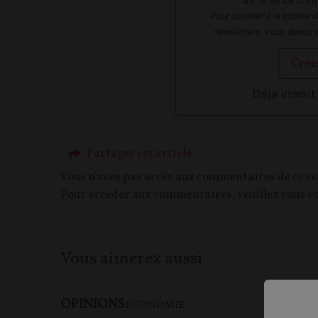
97
% de ce conte
Pour accéder à la totalité 
newsletters, vous devez 
Crée
Déja inscrit
Partager cet article
Vous n'avez pas accès aux commentaires de ce c
Pour accéder aux commentaires, veuillez vous c
Vous aimerez aussi
OPINIONS
ECONOMIE