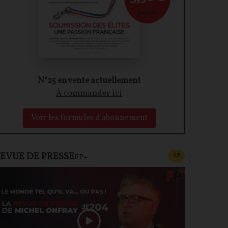
par mois
N°25 en vente actuellement
À commander ici
Voir les formules d'abonnement
EVUE DE PRESSE
CONTENU PAYAN
F
P
FP+