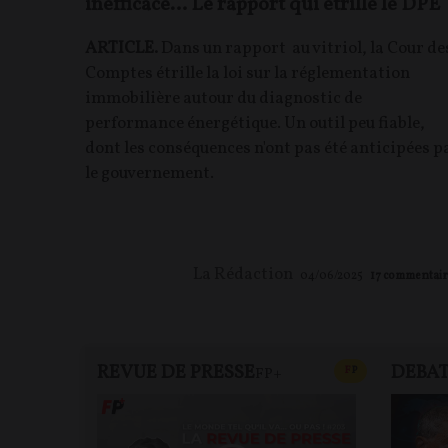
inefficace… Le rapport qui étrille le DPE
ARTICLE.
Dans un rapport au vitriol, la Cour de
Comptes étrille la loi sur la réglementation
immobilière autour du diagnostic de
performance énergétique. Un outil peu fiable,
dont les conséquences n'ont pas été anticipées p
le gouvernement.
La Rédaction
04/06/2025
17
commentair
REVUE DE PRESSE
DEBA
CONTENU PAYAN
F
P
FP+