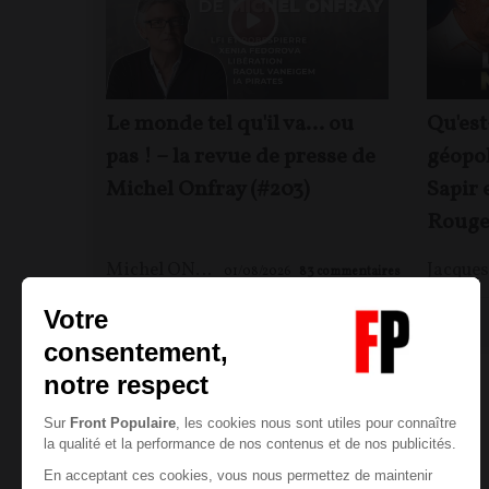
Le monde tel qu'il va… ou
Qu'est
pas ! – la revue de presse de
géopol
Michel Onfray (#203)
Sapir 
Rouge
Michel ONFRAY
01/08/2026
83
commentaires