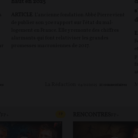
haut en 2025
d
s
s
ARTICLE
. L’ancienne fondation Abbé Pierre vient
d
de publier son 30e rapport sur l’état du mal-
logement en France. Elle y remonte des chiffres
E
alarmants qui font relativiser les grandes
F
ar
promesses macroniennes de 2017.
e
p
f
a
La Rédaction
M
es
04/02/2025
21
commentaires
T
RENCONTRES
T
CONTENU PAYANT
F
P
FP+
FP+