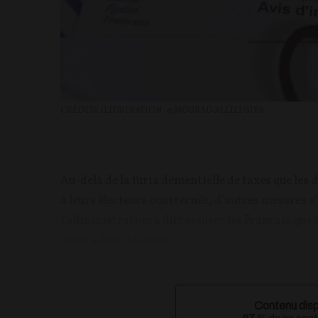
CRÉDITS ILLUSTRATION : ©MOURAD ALLILI/SIPA
Au-delà de la furia démentielle de taxes que les
à leurs électeurs consternés, d’autres mesures s
l’administration a dû rassurer les Français que 
avoir à être déclarés...
Contenu disp