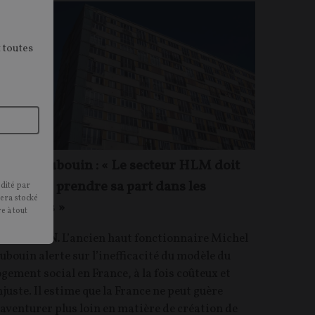
 toutes
ichel Aubouin : « Le secteur HLM doit
ui-même prendre sa part dans les
édité par
sera stocké
ifficultés »
e à tout
NTRETIEN.
L’ancien haut fonctionnaire Michel
ubouin alerte sur l’inefficacité du modèle du
ogement social en France, à la fois coûteux et
njuste. Il estime que la France ne peut guère
’aventurer plus loin en matière de création de