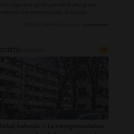
LM, rappelant qu’elle possède le plus grand
ombre de logements sociaux en Europe.
Michel Aubouin
11/10/2025
15
commentaires
OCIÉTÉ
U PAYANT
CONTENU PAYAN
F
P
POLITIQUE
ichel Aubouin : « La surreprésentation