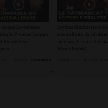
-ce que le réalisme
Mythes féministes et ré
itique ? – avec Jacques
scientifique : la vérité s
et Pierre-Yves
patriarcat – entretien a
yron
Véra Nikolski
Jacques SAPIR
,
Pierre-Yves ROUGEYRON
,
Maxime LE NAGARD
Maxime LE NAGARD
05/08/2026
19
commentaires
30/07/2026
62
co