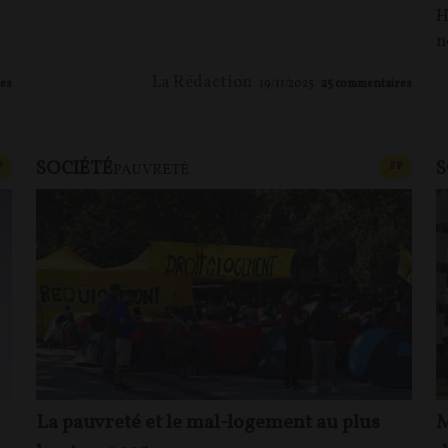
H
n
La Rédaction
es
19/11/2025
25
commentaires
SOCIÉTÉ
S
CONTENU PAYANT
CONTEN
P
F
P
PAUVRETÉ
La pauvreté et le mal-logement au plus
M