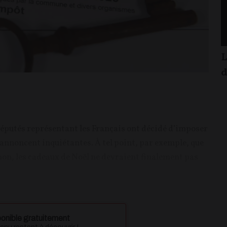
L
d
 députés représentant les Français ont décidé d’imposer
’annoncent inquiétantes. À tel point, par exemple, que
non, les cadeaux de Noël ne devraient finalement pas
onible gratuitement