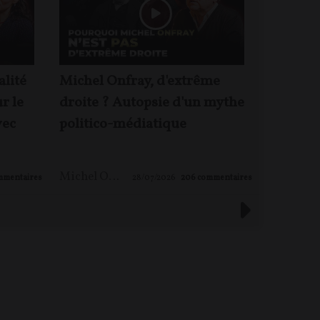
alité
Michel Onfray, d'extrême
Le mond
ur le
droite ? Autopsie d'un mythe
pas ! – 
vec
politico-médiatique
Michel 
Michel ONFRAY
,
Maxime LE NAGARD
mmentaires
28/07/2026
206
commentaires