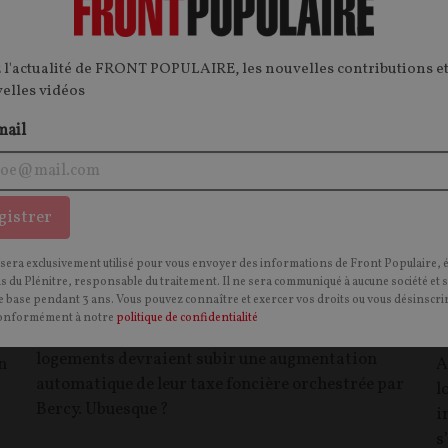
 l'actualité de FRONT POPULAIRE, les nouvelles contributions et
velles vidéos
mail
gistrer
,
La taxe foncière va augmenter pour 7,4
M
r
millions de logements métropolitains
l
 sera exclusivement utilisé pour vous envoyer des informations de Front Populaire, 
ns du Plénitre, responsable du traitement. Il ne sera communiqué à aucune société et 
d
 base pendant 3 ans. Vous pouvez connaître et exercer vos droits ou vous désinscrir
ARTICLE
. Parce qu’ils disposent de l’eau courante,
onformément à notre
politique de confidentialité
d'un chauffage ou d'une baignoire, des millions de
E
logements devraient subir une augmentation
n
A
automatique de leur taxe foncière orchestrée par
l
Bercy. Ubuesque ?
i
t
s