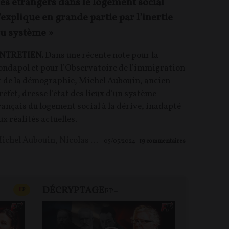
es étrangers dans le logement social
’explique en grande partie par l’inertie
u système »
NTRETIEN.
Dans une récente note pour la
ondapol et pour l’Observatoire de l’immigration
t de la démographie, Michel Aubouin, ancien
réfet, dresse l’état des lieux d’un système
rançais du logement social à la dérive, inadapté
ux réalités actuelles.
ichel Aubouin
,
Nicolas Granié
05/05/2024
19
commentaires
DÉCRYPTAGE
REVUE 
CONTENU PAYANT
F
P
FP+