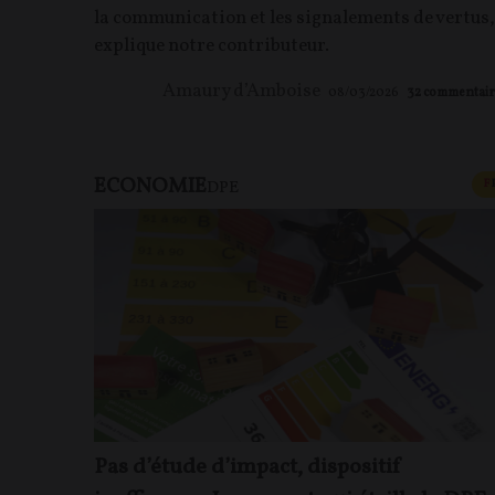
la communication et les signalements de vertus,
explique notre contributeur.
Amaury d’Amboise
08/03/2026
32
commentair
ECONOMIE
F
DPE
Pas d’étude d’impact, dispositif