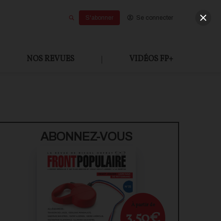
S'abonner
Se connecter
NOS REVUES
|
VIDÉOS FP+
U PAYANT
ABONNEZ-VOUS
À partir de
3,50€