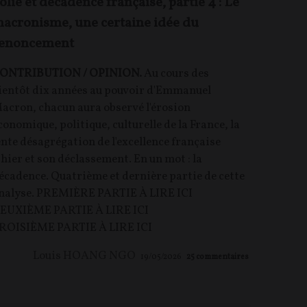
olie et décadence française, partie 4 : Le
acronisme, une certaine idée du
enoncement
ONTRIBUTION / OPINION.
Au cours des
ientôt dix années au pouvoir d'Emmanuel
acron, chacun aura observé l'érosion
conomique, politique, culturelle de la France, la
ente désagrégation de l'excellence française
'hier et son déclassement. En un mot : la
écadence. Quatrième et dernière partie de cette
nalyse. PREMIÈRE PARTIE À LIRE ICI
EUXIÈME PARTIE À LIRE ICI
ROISIÈME PARTIE À LIRE ICI
Louis HOANG NGO
19/05/2026
25
commentaires