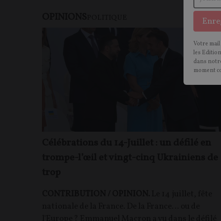
OPINIONS
POLITIQUE
Enre
Votre mail
les Editio
dans notre
moment c
Célébrations du 14-Juillet : un défilé en
trompe-l’œil et vingt-cinq Ukrainiens de
trop
CONTRIBUTION / OPINION.
Le 14 juillet, fête
nationale de la France. De la France… ou de
l'Europe ? Emmanuel Macron a vu dans le défilé