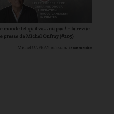
e monde tel qu'il va… ou pas ! – la revue
e presse de Michel Onfray (#203)
Michel ONFRAY
01/08/2026
68
commentaires