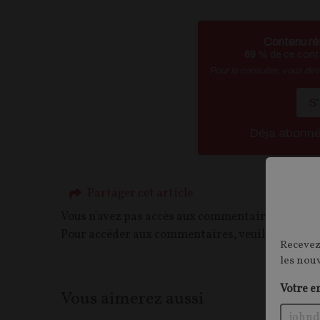
Contenu ré
69
% de ce conte
Pour le consulter, vous de
S
Déja abonn
Partager cet article
Vous n'avez pas accès aux commentaires de ce c
Pour accéder aux commentaires, veuillez vous c
Recevez
les nou
Votre e
Vous aimerez aussi