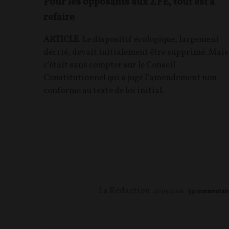
Pour les opposants aux ZFE, tout est à
refaire
ARTICLE
. Le dispositif écologique, largement
décrié, devait initialement être supprimé. Mais
c’était sans compter sur le Conseil
Constitutionnel qui a jugé l’amendement non
conforme au texte de loi initial.
La Rédaction
22/05/2026
39
commentair