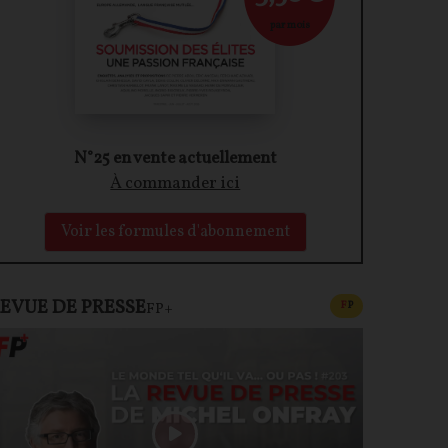
par mois
N°25 en vente actuellement
À commander ici
Voir les formules d'abonnement
EVUE DE PRESSE
CONTENU PAYAN
F
P
FP+