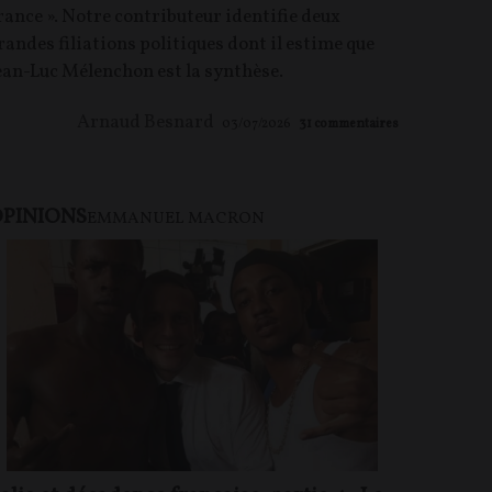
rance ». Notre contributeur identifie deux
randes filiations politiques dont il estime que
ean-Luc Mélenchon est la synthèse.
Arnaud Besnard
03/07/2026
31
commentaires
PINIONS
U PAYANT
EMMANUEL MACRON