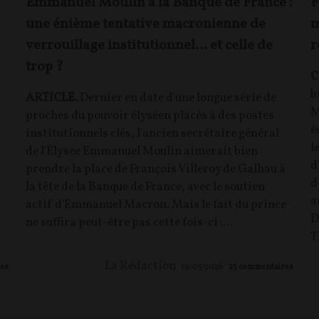
Emmanuel Moulin à la Banque de France :
F
une énième tentative macronienne de
m
verrouillage institutionnel… et celle de
r
trop ?
C
b
ARTICLE.
Dernier en date d'une longue série de
M
proches du pouvoir élyséen placés à des postes
é
institutionnels clés, l'ancien secrétaire général
l
de l'Élysée Emmanuel Moulin aimerait bien
d
prendre la place de François Villeroy de Galhau à
d
la tête de la Banque de France, avec le soutien
a
actif d'Emmanuel Macron. Mais le fait du prince
D
ne suffira peut-être pas cette fois-ci :...
T
La Rédaction
es
19/05/2026
25
commentaires