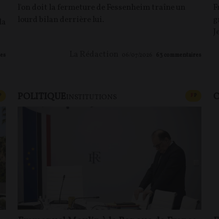
l'on doit la fermeture de Fessenheim traîne un
F
lourd bilan derrière lui.
g
la
J
La Rédaction
es
06/07/2026
63
commentaires
POLITIQUE
O
CONTENU PAYANT
CONTEN
P
F
P
INSTITUTIONS