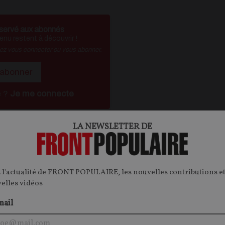
servé aux abonnés
nu restent à découvrir !
vez vous connecter ou vous abonner.
'abonner
é ?
Je me connecte
LA NEWSLETTER DE
ontenu.
onnecter.
 l'actualité de FRONT POPULAIRE, les nouvelles contributions et
velles vidéos
mail