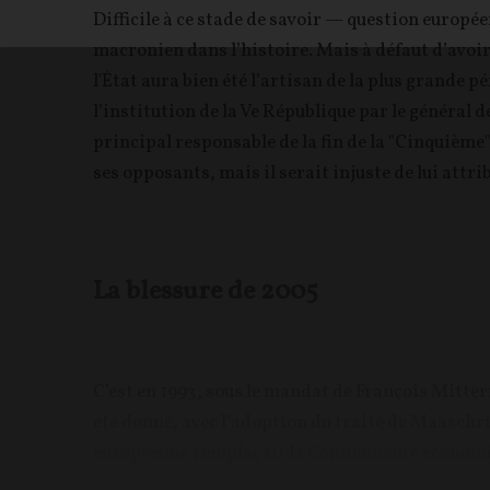
Difficile à ce stade de savoir — question europé
macronien dans l’histoire. Mais à défaut d’avoir
l'État aura bien été l’artisan de la plus grande 
l’institution de la Ve République par le général de 
principal responsable de la fin de la "Cinquièm
ses opposants, mais il serait injuste de lui attrib
La blessure de 2005
C’est en 1993, sous le mandat de François Mitte
été donné, avec l’adoption du traité de Maaschr
européenne remplaçait la Communauté économique