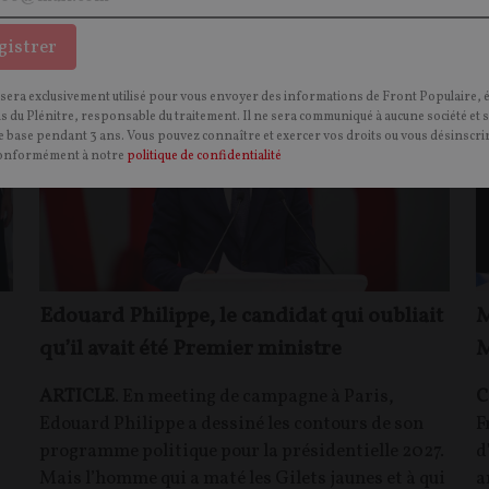
POLITIQUE
O
CONTEN
F
P
MACRONISME
gistrer
 sera exclusivement utilisé pour vous envoyer des informations de Front Populaire, 
ns du Plénitre, responsable du traitement. Il ne sera communiqué à aucune société et 
 base pendant 3 ans. Vous pouvez connaître et exercer vos droits ou vous désinscrir
onformément à notre
politique de confidentialité
Edouard Philippe, le candidat qui oubliait
M
qu’il avait été Premier ministre
M
ARTICLE
. En meeting de campagne à Paris,
C
Edouard Philippe a dessiné les contours de son
F
programme politique pour la présidentielle 2027.
d
Mais l’homme qui a maté les Gilets jaunes et à qui
a