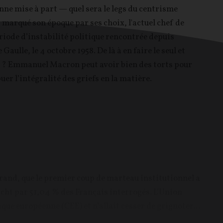
enne mise à part — quel sera le legs du centrisme
 marqué son époque par ses choix, l'actuel chef de
période d’instabilité politique rencontrée depuis
Gaulle, le 4 octobre 1958. De là à en faire le seul et
e" ? Emmanuel Macron peut avoir bien des torts pour
uer l’intégralité des griefs en la matière.
rrand, que le premier coup de marteau institutionnel a
icht par 51,04 % des Français interrogés. L’Union
 européenne (CEE) et n’allait cesser de grignoter...