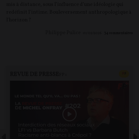
mis à distance, sous l’influence d’une idéologie qui
redéfinit l’intime. Bouleversement anthropologique à
l'horizon ?
Philippe Pulice
01/02/2026
34
commentaires
REVUE DE PRESSE
CONTEN
F
P
FP+