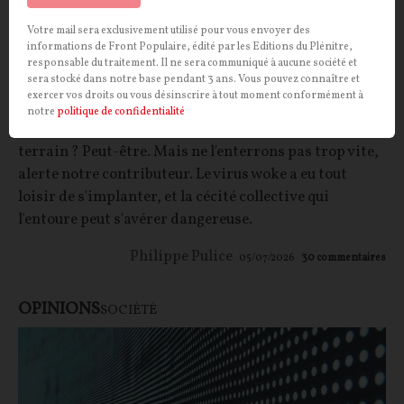
Votre mail sera exclusivement utilisé pour vous envoyer des
informations de Front Populaire, édité par les Editions du Plénitre,
Contrairement aux idées reçues, le wokisme
responsable du traitement. Il ne sera communiqué à aucune société et
sera stocké dans notre base pendant 3 ans. Vous pouvez connaître et
n'est pas mort
exercer vos droits ou vous désinscrire à tout moment conformément à
notre
politique de confidentialité
CONTRIBUTION / OPINION.
Le wokisme perd-il du
terrain ? Peut-être. Mais ne l'enterrons pas trop vite,
alerte notre contributeur. Le virus woke a eu tout
loisir de s'implanter, et la cécité collective qui
l'entoure peut s'avérer dangereuse.
Philippe Pulice
05/07/2026
30
commentaires
OPINIONS
SOCIÉTÉ