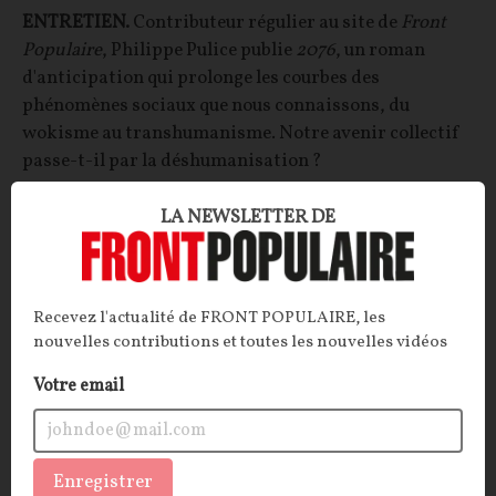
ENTRETIEN.
Contributeur régulier au site de
Front
Populaire
, Philippe Pulice publie
2076
, un roman
d'anticipation qui prolonge les courbes des
phénomènes sociaux que nous connaissons, du
wokisme au transhumanisme. Notre avenir collectif
passe-t-il par la déshumanisation ?
Philippe Pulice
23/07/2026
5
commentaires
LA NEWSLETTER DE
OPINIONS
SOCIÉTÉ
Recevez l'actualité de FRONT POPULAIRE, les
nouvelles contributions et toutes les nouvelles vidéos
Votre email
Enregistrer