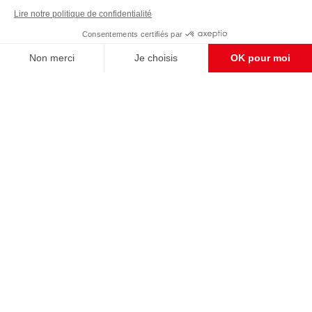
avons besoin de votre soutien
Enregistrer
S'abonner et nous soutenir
CONTACT RÉDACTION
Pour nous écrire, proposer votre aide, un projet
concret, nous vous répondrons,
c'est ici :
contact@frontpopulaire.fr
CONTACT ABONNEMENT
Pour toute question, notre SERVICE CLIENTS
d'Evreux est à votre écoute au
02 78 88 00 35 du lundi au vendredi entre 9h et
18h , ou par mail à :
abo@frontpopulaire.fr