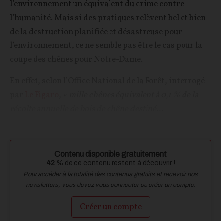
l’environnement un équivalent du crime contre
l’humanité. Mais si des pratiques relèvent bel et bien
de la destruction planifiée et désastreuse pour
l’environnement, ce ne semble pas être le cas pour la
coupe des chênes pour Notre-Dame.
En effet, selon l’Office National de la Forêt, interrogé
par
Le Figaro
,
« mille chênes équivalent à 0,1 % de la
récolte annuelle de bois de chêne destiné...
Contenu disponible gratuitement
42
% de ce contenu restent à découvrir !
Pour accéder à la totalité des contenus gratuits et recevoir nos
newsletters, vous devez vous connecter ou créer un compte.
Créer un compte