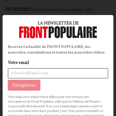
ENTRETIEN.
L’écrivain québécois publie
Anti-
civilisation
, ouvrage dans lequel il déplore la
domination de l’individualisme exacerbé et la perte
LA NEWSLETTER DE
de repères collectifs qui en découle. Tout en
reconnaissant que le populisme a eu le mérite de
réveiller les consciences, Étienne-Alexandre
Recevez l'actualité de FRONT POPULAIRE, les
Beauregard en appelle à l’émergence d’un
nouvelles contributions et toutes les nouvelles vidéos
« conservatisme du bien commun ».
Votre email
Étienne-Alexandre Beauregard
,
Nicolas Granié
19/10/2025
6
commentaires
SOCIÉTÉ
CONT
F
P
PROGRESSISME
Enregistrer
Votre mail sera exclusivement utilisé pour vous envoyer des
informations de Front Populaire, édité par les Editions du Plénitre,
responsable du traitement. Il ne sera communiqué à aucune société et
sera stocké dans notre base pendant 3 ans. Vous pouvez connaître et
exercer vos droits ou vous désinscrire à tout moment conformément à