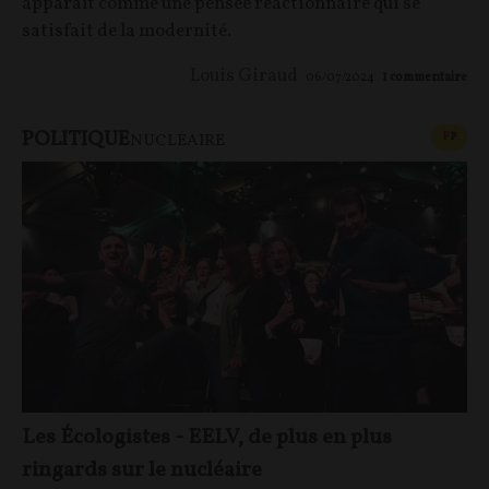
apparaît comme une pensée réactionnaire qui se
satisfait de la modernité.
Louis Giraud
06/07/2024
1
commentaire
POLITIQUE
CONT
F
P
NUCLÉAIRE
Les Écologistes - EELV, de plus en plus
ringards sur le nucléaire