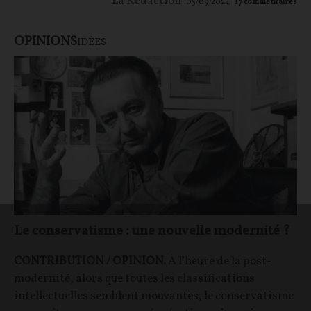
La Rédaction
05/09/2024
17
commentaires
OPINIONS
IDÉES
Le conservatisme : une nouvelle modernité ?
CONTRIBUTION / OPINION.
À l’heure de la post-
modernité, alors que toutes les classifications
intellectuelles semblent mouvantes, le conservatisme