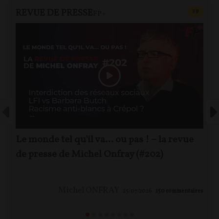
REVUE DE PRESSE
CONTEN
F
P
FP+
Le monde tel qu'il va… ou pas ! – la revue
de presse de Michel Onfray (#202)
Michel ONFRAY
25/07/2026
150
commentaires