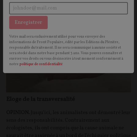
OPINIONS
ECOLOGIE
Enregistrer
Votre mail sera exclusivement utilisé pour vous envoyer des
informations de Front Populaire, édité par les Editions du Plénitre,
responsable du traitement. Il ne sera communiqué à aucune société et
sera stocké dans notre base pendant 3 ans. Vous pouvez connaître et
exercer vos droits ou vous désinscrire à tout moment conformément à
notre
politique de confidentialité
Eloge de la transversalité
OPINION.
Jusqu’ici, les animalistes ont démontré leur
sens des responsabilités. Contrairement aux
écologistes, ils ont compris que la cause animale ne
saurait être assignée à un bord de l’échiquier politique