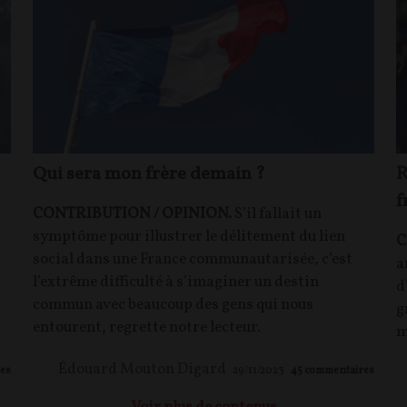
Qui sera mon frère demain ?
R
f
CONTRIBUTION / OPINION.
S’il fallait un
symptôme pour illustrer le délitement du lien
C
social dans une France communautarisée, c’est
a
l’extrême difficulté à s’imaginer un destin
d
commun avec beaucoup des gens qui nous
g
entourent, regrette notre lecteur.
m
Édouard Mouton Digard
es
29/11/2023
45
commentaires