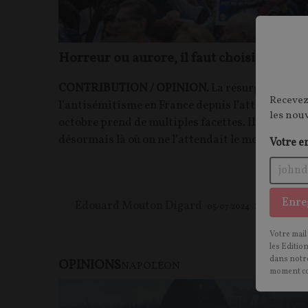
Horreur ou aurore, il faut choisir !
CONTRIBUTION / OPINION.
La résurgence de
Recevez
l’antisémitisme en France depuis l’attaque du 7
les nou
octobre prend de multiples facettes. Il ressurgit
désormais là où on ne l’attendait le moins.
Votre e
Enre
Édouard Mouton Digard
05/07/2024
15
commentair
Votre mail
les Editio
dans notre
OPINIONS
NAPOLÉON
moment c