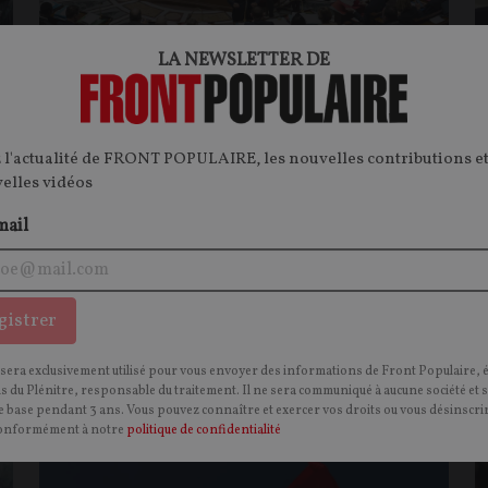
LA NEWSLETTER DE
Législatives anticipées : la démocratie
U
dans une impasse
p
 l'actualité de FRONT POPULAIRE, les nouvelles contributions et
CONTRIBUTION / OPINION.
La dissolution de
C
velles vidéos
l’Assemblée nationale a plongé le pays dans un
a
climat d’incertitude politique. Une atmosphère
d
mail
qui bouscule le paysage électoral.
é
g
gistrer
Édouard Mouton Digard
es
26/06/2024
34
commentaires
 sera exclusivement utilisé pour vous envoyer des informations de Front Populaire, 
ns du Plénitre, responsable du traitement. Il ne sera communiqué à aucune société et 
 base pendant 3 ans. Vous pouvez connaître et exercer vos droits ou vous désinscrir
OPINIONS
O
NATION
onformément à notre
politique de confidentialité