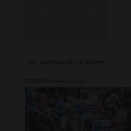
Front Populaire : La revue des
souverainistes par Michel Onfray
Les contenus de cet auteur
OPINIONS
ANTISÉMITISME