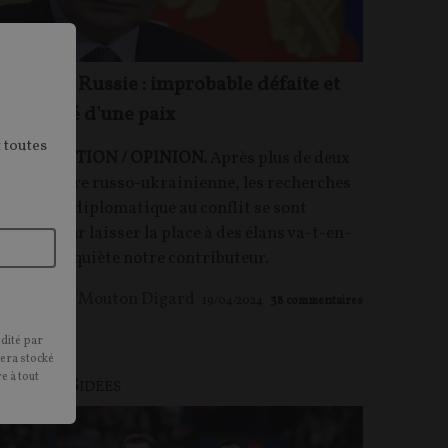
kraine – Russie : improbable défaite et
ossibilité d'une paix
 toutes
ONTRIBUTION / OPINION.
Après plus de deux
ns de guerre russo-ukrainienne, les recherches
'une issue diplomatique au conflit se sont
rodées pour laisser la place à des élans va-t-en-
uerre, s'inquiète notre contributeur.
Édouard Mouton Digard
19/04/2024
38
commentaires
édité par
sera stocké
e à tout
PINIONS
IDÉES