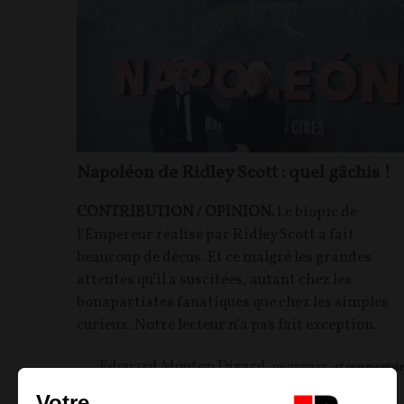
Napoléon de Ridley Scott : quel gâchis !
CONTRIBUTION / OPINION.
Le biopic de
l’Empereur réalisé par Ridley Scott a fait
beaucoup de déçus. Et ce malgré les grandes
attentes qu’il a suscitées, autant chez les
bonapartistes fanatiques que chez les simples
curieux. Notre lecteur n’a pas fait exception.
Édouard Mouton Digard
06/12/2023
41
commentair