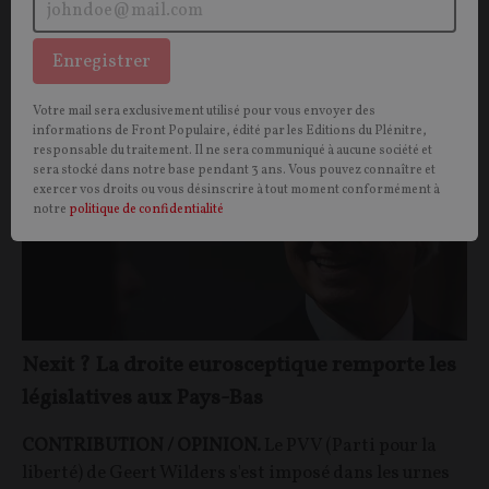
Thierry MARTIN
31/01/2024
43
commentaires
Enregistrer
OPINIONS
PAYS-BAS
Votre mail sera exclusivement utilisé pour vous envoyer des
informations de Front Populaire, édité par les Editions du Plénitre,
responsable du traitement. Il ne sera communiqué à aucune société et
sera stocké dans notre base pendant 3 ans. Vous pouvez connaître et
exercer vos droits ou vous désinscrire à tout moment conformément à
notre
politique de confidentialité
Nexit ? La droite eurosceptique remporte les
législatives aux Pays-Bas
CONTRIBUTION / OPINION.
Le PVV (Parti pour la
liberté) de Geert Wilders s'est imposé dans les urnes