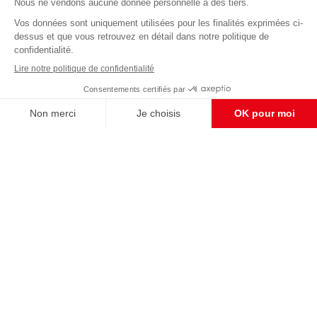
Abonnez-vous à notre newsletter
éditoriale
Pour maintenir la qualité de nos articles et vidéos, nous
avons besoin de votre soutien
Enregistrer
S'abonner et nous soutenir
CONTACT RÉDACTION
Pour nous écrire, proposer votre aide, un projet
concret, nous vous répondrons,
c'est ici :
contact@frontpopulaire.fr
CONTACT ABONNEMENT
Pour toute question, notre SERVICE CLIENTS
d'Evreux est à votre écoute au
02 78 88 00 35 du lundi au vendredi entre 9h et
18h , ou par mail à :
abo@frontpopulaire.fr