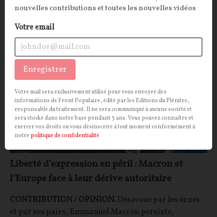
Carole Guittard
15/02/2026
37
commentaires
nouvelles contributions et toutes les nouvelles vidéos
Votre email
OPINIONS
LIBERTÉ D'EXPRESSION
Enregistrer
Votre mail sera exclusivement utilisé pour vous envoyer des
informations de Front Populaire, édité par les Editions du Plénitre,
responsable du traitement. Il ne sera communiqué à aucune société et
sera stocké dans notre base pendant 3 ans. Vous pouvez connaître et
exercer vos droits ou vous désinscrire à tout moment conformément à
notre
politique de confidentialité
Liberté d’expression en péril : Macron et
l’Europe face à leur dérive autoritaire
CONTRIBUTION / OPINION.
Désavoué par les urnes
et par ses pairs, Emmanuel Macron persiste,