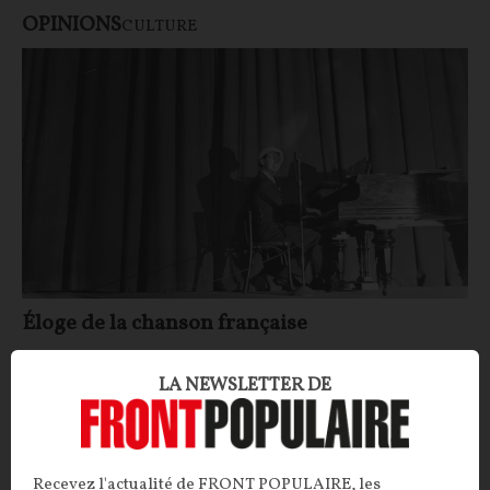
OPINIONS
CULTURE
Éloge de la chanson française
CONTRIBUTION.
De Charles Trenet à Renaud en
LA NEWSLETTER DE
passant par Georges Brassens ou Johnny Halliday, la
chanson française offre un riche panel d'émotions,
auquel notre contributrice rend ici hommage.
Recevez l'actualité de FRONT POPULAIRE, les