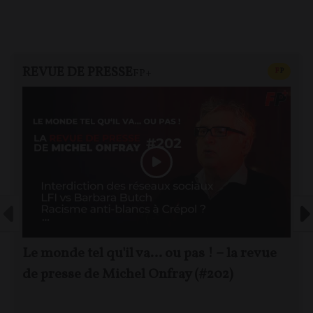
REVUE DE PRESSE
CONTEN
F
P
FP+
Le monde tel qu'il va… ou pas ! – la revue
de presse de Michel Onfray (#202)