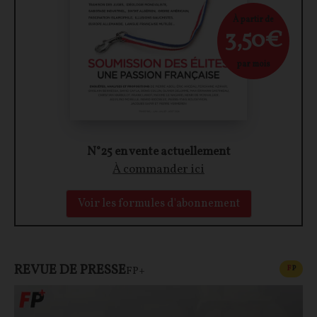
À partir de
3,50€
par mois
N°25 en vente actuellement
À commander ici
Voir les formules d'abonnement
REVUE DE PRESSE
CONT
F
P
FP+