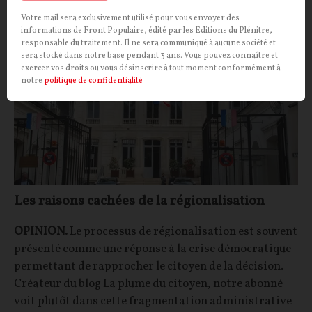
OPINIONS
DÉCENTRALISATION
Votre mail sera exclusivement utilisé pour vous envoyer des
informations de Front Populaire, édité par les Editions du Plénitre,
responsable du traitement. Il ne sera communiqué à aucune société et
sera stocké dans notre base pendant 3 ans. Vous pouvez connaître et
exercer vos droits ou vous désinscrire à tout moment conformément à
notre
politique de confidentialité
Les raisons cachées de la régionalisation
OPINION.
Le processus de régionalisation est souvent
présenté comme une réponse à la crise démocratique
permettant de rapprocher le citoyen de la décision.
Créateur du blog La plume du citoyen, notre abonné
voit plutôt dans cette fragmentation administrative