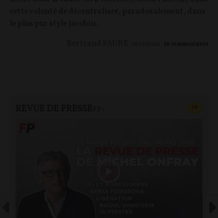
cette volonté de décentraliser, paradoxalement, dans
le plus pur style jacobin.
Bertrand FAURE
18/12/2020
28
commentaires
REVUE DE PRESSE
CONTEN
F
P
FP+