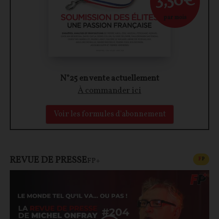
3,50€
par mois
N°25 en vente actuellement
À commander ici
Voir les formules d'abonnement
REVUE DE PRESSE
CONT
F
P
FP+