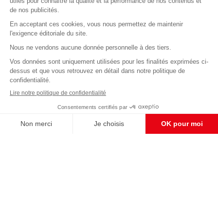
Abonnez-vous à notre newsletter
éditoriale
Pour maintenir la qualité de nos articles et vidéos, nous
avons besoin de votre soutien
Enregistrer
S'abonner et nous soutenir
CONTACT RÉDACTION
Pour nous écrire, proposer votre aide, un projet
concret, nous vous répondrons,
c'est ici :
contact@frontpopulaire.fr
CONTACT ABONNEMENT
Pour toute question, notre SERVICE CLIENTS