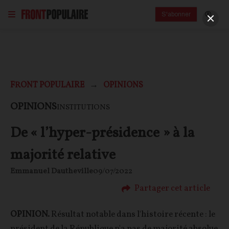
S'abonner
FRONT POPULAIRE
OPINIONS
OPINIONS
INSTITUTIONS
De « l’hyper-présidence » à la
majorité relative
Emmanuel Dautheville
09/07/2022
Partager cet article
OPINION.
Résultat notable dans l'histoire récente : le
président de la République n'a pas de majorité absolue