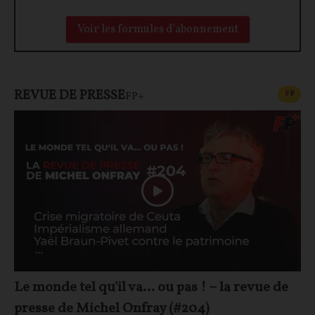
Voir les formules d'abonnement
REVUE DE PRESSE
CONT
F
P
FP+
Le monde tel qu'il va… ou pas ! – la revue de
presse de Michel Onfray (#204)