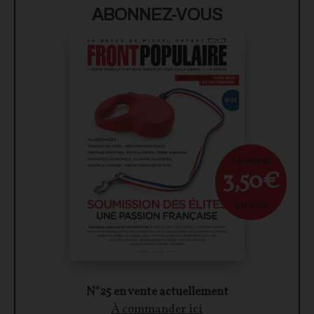
ABONNEZ-VOUS
À partir de
3,50€
par mois
N°25 en vente actuellement
À commander ici