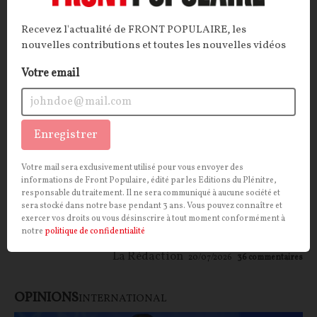
Recevez l'actualité de FRONT POPULAIRE, les
nouvelles contributions et toutes les nouvelles vidéos
Votre email
Dans l'UE, l'État de droit au service du
marché
Enregistrer
ARTICLE.
On connaissait déjà la conception extensive
Votre mail sera exclusivement utilisé pour vous envoyer des
et pour le moins iconoclaste que faisait la
informations de Front Populaire, édité par les Editions du Plénitre,
Commission européenne de l’État de droit. On en
responsable du traitement. Il ne sera communiqué à aucune société et
sera stocké dans notre base pendant 3 ans. Vous pouvez connaître et
connaît désormais l’horizon ultime : le marché… qui
exercer vos droits ou vous désinscrire à tout moment conformément à
est définitivement aussi celui de l’Union européenne.
notre
politique de confidentialité
La Rédaction
20/07/2026
36
commentaires
OPINIONS
INTERNATIONAL