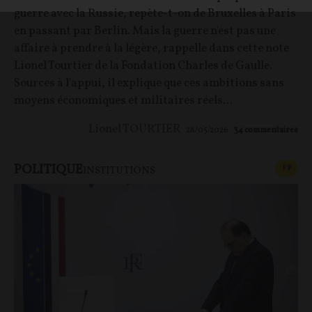
guerre avec la Russie, repète-t-on de Bruxelles à Paris
en passant par Berlin. Mais la guerre n'est pas une
affaire à prendre à la légère, rappelle dans cette note
Lionel Tourtier de la Fondation Charles de Gaulle.
Sources à l'appui, il explique que ces ambitions sans
moyens économiques et militaires réels...
Lionel TOURTIER
28/05/2026
34
commentaires
POLITIQUE
CONT
F
P
INSTITUTIONS