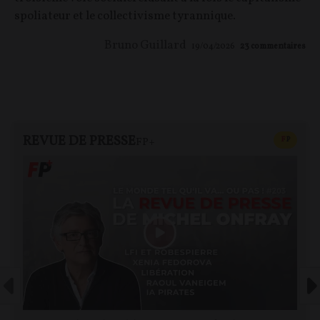
spoliateur et le collectivisme tyrannique.
Bruno Guillard
19/04/2026
23
commentaires
REVUE DE PRESSE
CONTEN
F
P
FP+