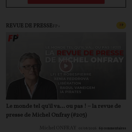
REVUE DE PRESSE
CONT
F
P
FP+
Le monde tel qu'il va… ou pas ! – la revue de
presse de Michel Onfray (#203)
Michel ONFRAY
01/08/2026
69
commentaires