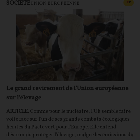
SOCIÉTÉ
CONT
F
P
UNION EUROPÉENNE
Le grand revirement de l'Union européenne
sur l’élevage
ARTICLE
. Comme pour le nucléaire, l’UE semble faire
volte face sur l’un de ses grands combats écologiques
hérités du Pacte vert pour l’Europe. Elle entend
désormais protéger l’élevage, malgré les émissions du