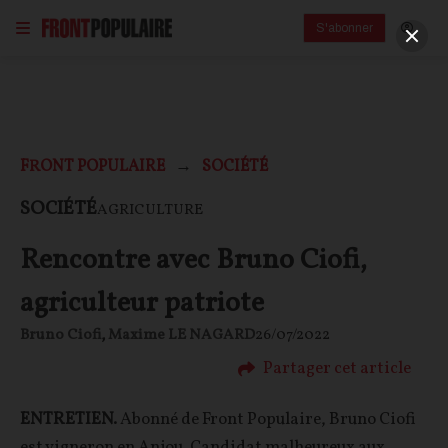
S'abonner
FRONT POPULAIRE
SOCIÉTÉ
SOCIÉTÉ
AGRICULTURE
Rencontre avec Bruno Ciofi,
agriculteur patriote
Bruno Ciofi
,
Maxime LE NAGARD
26/07/2022
Partager cet article
ENTRETIEN.
Abonné de Front Populaire,
Bruno Ciofi
est vigneron en Anjou. Candidat malheureux aux