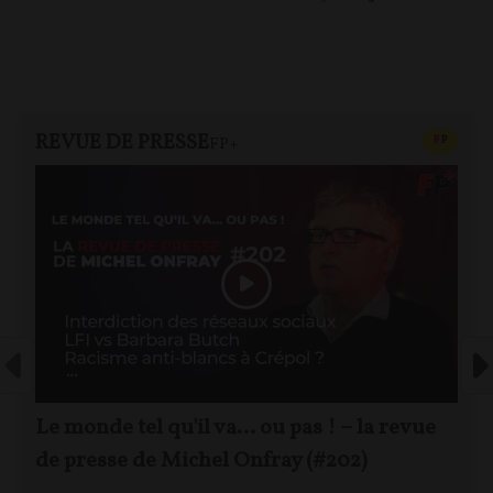
REVUE DE PRESSE
CONTEN
F
P
FP+
Le monde tel qu'il va… ou pas ! – la revue
de presse de Michel Onfray (#202)