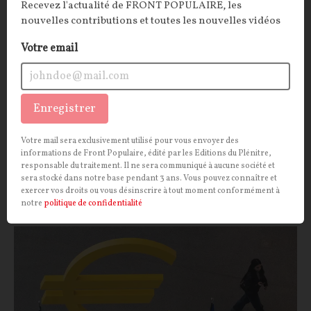
Frank Lanot : « C'est bien parce que nos
Recevez l'actualité de FRONT POPULAIRE, les
maisons nous racontent que nous les
nouvelles contributions et toutes les nouvelles vidéos
racontons »
Votre email
ENTRETIEN.
Contributeur à la revue
Front Populaire
depuis ses tout débuts, Frank Lanot publie chez
Fayard
Dans les maisons, les secrets murumurent
, un
Enregistrer
recueil de nouvelles articulé autour d'un thème : les
maisons, que nous habitons et qui nous habitent.
Votre mail sera exclusivement utilisé pour vous envoyer des
informations de Front Populaire, édité par les Editions du Plénitre,
responsable du traitement. Il ne sera communiqué à aucune société et
Frank LANOT
26/07/2026
7
commentaires
sera stocké dans notre base pendant 3 ans. Vous pouvez connaître et
exercer vos droits ou vous désinscrire à tout moment conformément à
notre
politique de confidentialité
ECONOMIE
SOCIÉTÉ