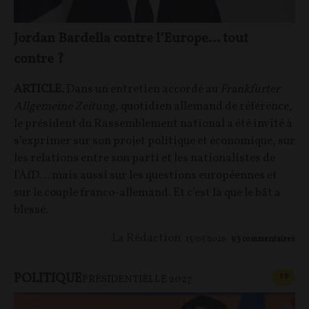
Jordan Bardella contre l’Europe… tout
contre ?
ARTICLE.
Dans un entretien accordé au
Frankfurter
Allgemeine Zeitung
, quotidien allemand de référence,
le président du Rassemblement national a été invité à
s’exprimer sur son projet politique et économique, sur
les relations entre son parti et les nationalistes de
l’AfD… mais aussi sur les questions européennes et
sur le couple franco-allemand. Et c’est là que le bât a
blessé.
La Rédaction
15/05/2026
93
commentaires
POLITIQUE
CONT
F
P
PRÉSIDENTIELLE 2027