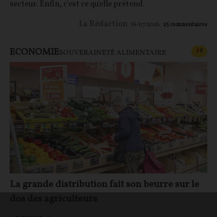
secteur. Enfin, c'est ce qu'elle prétend.
La Rédaction
16/07/2026
25
commentaires
ECONOMIE
CONT
F
P
SOUVERAINETÉ ALIMENTAIRE
La grande distribution fait son beurre sur le
dos des agriculteurs