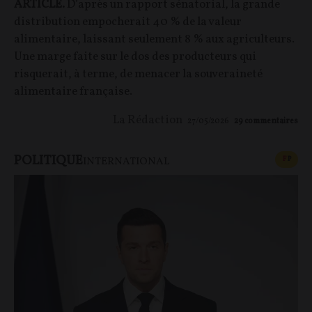
ARTICLE.
D’après un rapport sénatorial, la grande
distribution empocherait 40 % de la valeur
alimentaire, laissant seulement 8 % aux agriculteurs.
Une marge faite sur le dos des producteurs qui
risquerait, à terme, de menacer la souveraineté
alimentaire française.
La Rédaction
27/05/2026
29
commentaires
POLITIQUE
CONT
F
P
INTERNATIONAL