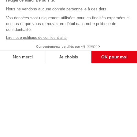
Abonnez-vous à notre newsletter
éditoriale
Pour maintenir la qualité de nos articles et vidéos, nous
avons besoin de votre soutien
Enregistrer
S'abonner et nous soutenir
CONTACT RÉDACTION
Pour nous écrire, proposer votre aide, un projet
concret, nous vous répondrons,
c'est ici :
contact@frontpopulaire.fr
CONTACT ABONNEMENT
Pour toute question, notre SERVICE CLIENTS
d'Evreux est à votre écoute au
02 78 88 00 35 du lundi au vendredi entre 9h et
18h , ou par mail à :