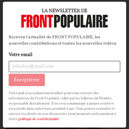
LA NEWSLETTER DE
Les affinités inavouables : Mitterrand et Ernst
Jünger
Un chef d’État français socialiste peut-il être ami
Recevez l'actualité de FRONT POPULAIRE, les
avec un écrivain nationaliste allemand, ancien
nouvelles contributions et toutes les nouvelles vidéos
officier de la Wehrmacht en poste à l’hôtel Majestic
Votre email
durant l’Occupation ? Il semblerait bien que oui.
Troublante fascination que celle de François
Mitterrand pour Ernst Jünger…
Enregistrer
Pierre Abou
10/06/2026
0
commentaire
Votre mail sera exclusivement utilisé pour vous envoyer des
informations de Front Populaire, édité par les Editions du Plénitre,
CULTURE
CONT
F
P
ISLAM
responsable du traitement. Il ne sera communiqué à aucune société et
sera stocké dans notre base pendant 3 ans. Vous pouvez connaître et
exercer vos droits ou vous désinscrire à tout moment conformément à
notre
politique de confidentialité