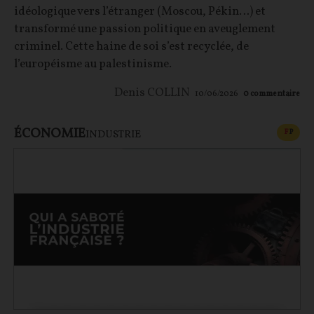
idéologique vers l’étranger (Moscou, Pékin…) et
transformé une passion politique en aveuglement
criminel. Cette haine de soi s’est recyclée, de
l’européisme au palestinisme.
Denis COLLIN
10/06/2026
0
commentaire
ÉCONOMIE
CONT
F
P
INDUSTRIE