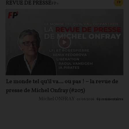
REVUE DE PRESSE
CONT
F
P
FP+
Le monde tel qu'il va… ou pas ! – la revue de
presse de Michel Onfray (#203)
Michel ONFRAY
01/08/2026
69
commentaires