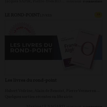
Jacques SAPIR
,
Pierre-Yves ROUGEYRON
,
Maxime LE 
10/06/2026
0
commentaire
LE ROND-POINT
CONT
F
P
LIVRES
Les livres du rond-point
Hubert Védrine, Alain de Benoist, Pierre Vermeren…
Quelques sorties récentes en librairie.
Maxime LE NAGARD