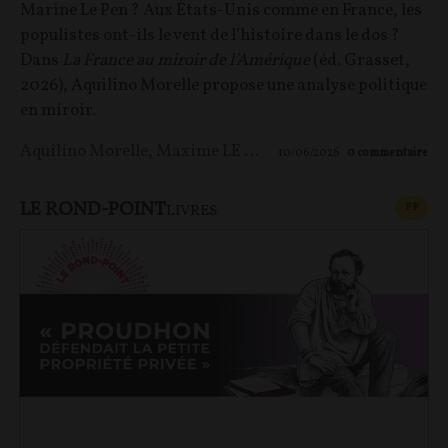
Marine Le Pen ? Aux États-Unis comme en France, les
populistes ont-ils le vent de l’histoire dans le dos ?
Dans
La France au miroir de l’Amérique
(éd. Grasset,
2026), Aquilino Morelle propose une analyse politique
en miroir.
Aquilino Morelle
,
Maxime LE NAGARD
10/06/2026
0
commentaire
LE ROND-POINT
CONT
F
P
LIVRES