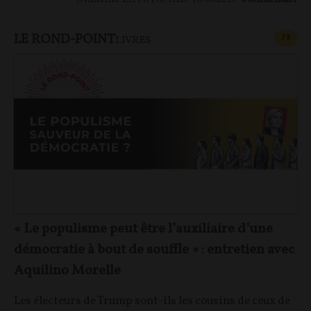
10/06/2026
0
commentaire
LE ROND-POINT
CONT
F
P
LIVRES
« Le populisme peut être l’auxiliaire d’une
démocratie à bout de souffle » : entretien avec
Aquilino Morelle
Les électeurs de Trump sont-ils les cousins de ceux de