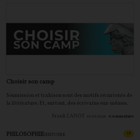
Choisir son camp
Soumission et trahison sont des motifs récurrents de
la littérature. Et, surtout, des écrivains eux-mêmes.
Frank LANOT
10/06/2026
0
commentaire
PHILOSOPHIE
CONT
F
P
HISTOIRE