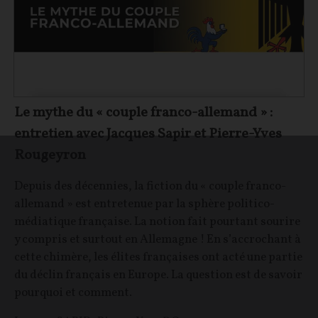
Le mythe du « couple franco-allemand » :
entretien avec Jacques Sapir et Pierre-Yves
Rougeyron
Depuis des décennies, la fiction du « couple franco-
allemand » est entretenue par la sphère politico-
médiatique française. La notion fait pourtant sourire
y compris et surtout en Allemagne ! En s’accrochant à
cette chimère, les élites françaises ont acté une partie
du déclin français en Europe. La question est de savoir
pourquoi et comment.