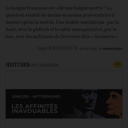
La langue française est-elle une langue morte ? La
question semble de moins en moins provocatrice à
mesure qu’on la mutile. Une double mutilation : par le
haut, avec le globish et le sabir managérial et, par le
bas, avec les militants de l’écriture dite « inclusive ».
Ingrid RIOCREUX
10/06/2026
0
commentaire
HISTOIRE
CONT
F
P
OCCUPATION