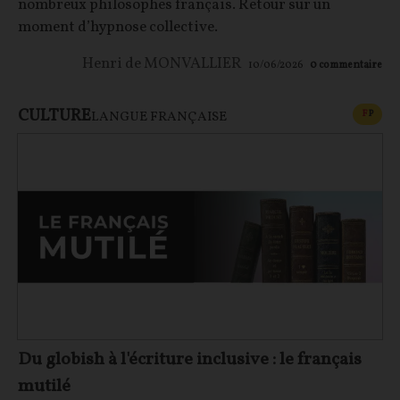
nombreux philosophes français. Retour sur un
moment d’hypnose collective.
Henri de MONVALLIER
10/06/2026
0
commentaire
CULTURE
CONT
F
P
LANGUE FRANÇAISE
Du globish à l'écriture inclusive : le français
mutilé