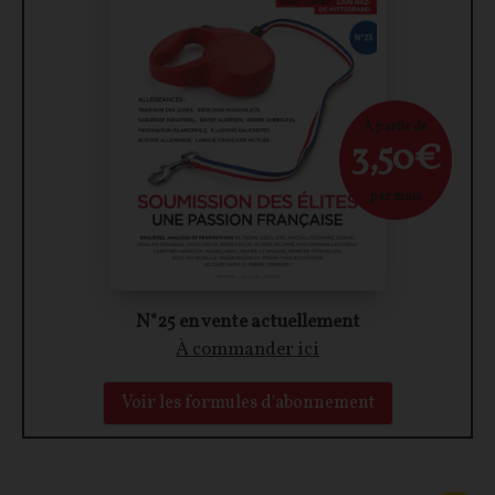
À partir de
3,50€
par mois
N°25 en vente actuellement
À commander ici
Voir les formules d'abonnement