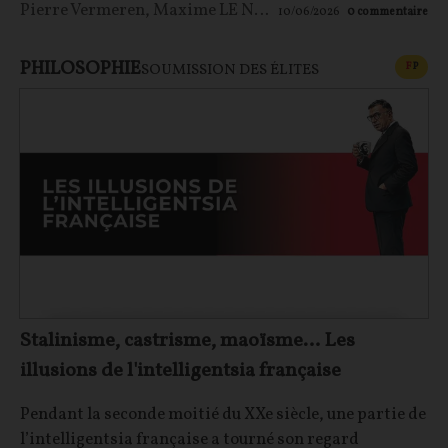
Pierre Vermeren
,
Maxime LE NAGARD
10/06/2026
0
commentaire
PHILOSOPHIE
CONT
F
P
SOUMISSION DES ÉLITES
Stalinisme, castrisme, maoïsme… Les
illusions de l'intelligentsia française
Pendant la seconde moitié du XXe siècle, une partie de
l’intelligentsia française a tourné son regard