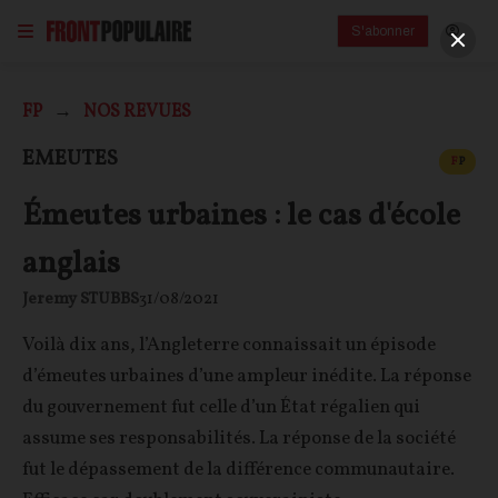
S'abonner
FP
NOS REVUES
CONT
EMEUTES
F
P
Émeutes urbaines : le cas d'école
anglais
Jeremy STUBBS
31/08/2021
Voilà dix ans, l’Angleterre connaissait un épisode
d’émeutes urbaines d’une ampleur inédite. La réponse
du gouvernement fut celle d’un État régalien qui
assume ses responsabilités. La réponse de la société
fut le dépassement de la différence communautaire.