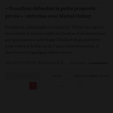
« Proudhon défendait la petite propriété
privée » : entretien avec Michel Onfray
Proudhon, philosophe incompris ? Il faut dire que le
socialisme français a subi les foudres d’un marxisme
autoproclamé scientifique. Il fallait un grand livre
pour redorer le blason de l’anarchiste bisontin, et
faire le sort à quelques idées reçues.
Michel ONFRAY
,
Maxime LE NAGARD
10/06/2026
0
commentaire
Précédent
Suivant
Affiche
12
résultats sur
829
1
2
3
4
…
70