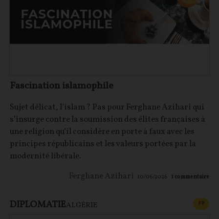
Fascination islamophile
Sujet délicat, l’islam ? Pas pour Ferghane Azihari qui
s’insurge contre la soumission des élites françaises à
une religion qu’il considère en porte à faux avec les
principes républicains et les valeurs portées par la
modernité libérale.
Ferghane Azihari
10/06/2026
1
commentaire
DIPLOMATIE
CONT
F
P
ALGÉRIE