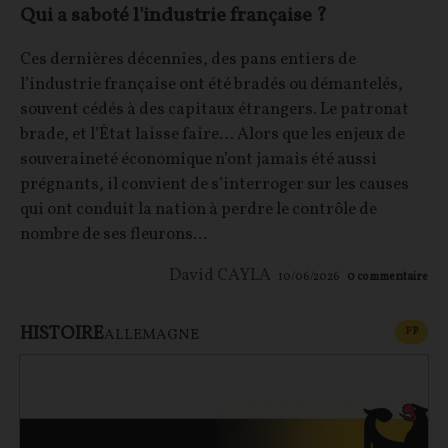
Qui a saboté l'industrie française ?
Ces dernières décennies, des pans entiers de
l’industrie française ont été bradés ou démantelés,
souvent cédés à des capitaux étrangers. Le patronat
brade, et l’État laisse faire… Alors que les enjeux de
souveraineté économique n’ont jamais été aussi
prégnants, il convient de s’interroger sur les causes
qui ont conduit la nation à perdre le contrôle de
nombre de ses fleurons...
David CAYLA
10/06/2026
0
commentaire
HISTOIRE
CONT
F
P
ALLEMAGNE