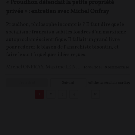
« Proudhon défendait la petite propriété
privée » : entretien avec Michel Onfray
Proudhon, philosophe incompris ? Il faut dire que le
socialisme français a subi les foudres d’un marxisme
autoproclamé scientifique. Il fallait un grand livre
pour redorer le blason de l’anarchiste bisontin, et
faire le sort à quelques idées reçues.
Michel ONFRAY
,
Maxime LE NAGARD
10/06/2026
0
commentaire
Précédent
Suivant
Affiche
12
résultats sur
829
1
2
3
4
…
70