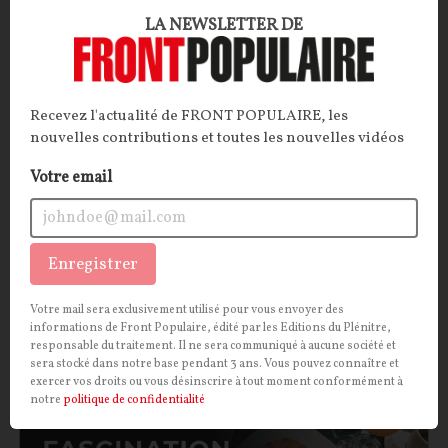
Les affinités inavouables : Mitterrand et Ernst
LA NEWSLETTER DE
Jünger
Un chef d’État français socialiste peut-il être ami
Recevez l'actualité de FRONT POPULAIRE, les
avec un écrivain nationaliste allemand, ancien
nouvelles contributions et toutes les nouvelles vidéos
officier de la Wehrmacht en poste à l’hôtel Majestic
durant l’Occupation ? Il semblerait bien que oui.
Votre email
Troublante fascination que celle de François
Mitterrand pour Ernst Jünger…
Enregistrer
Pierre Abou
10/06/2026
0
commentaire
Votre mail sera exclusivement utilisé pour vous envoyer des
CULTURE
CONT
F
P
ISLAM
informations de Front Populaire, édité par les Editions du Plénitre,
responsable du traitement. Il ne sera communiqué à aucune société et
sera stocké dans notre base pendant 3 ans. Vous pouvez connaître et
exercer vos droits ou vous désinscrire à tout moment conformément à
notre
politique de confidentialité