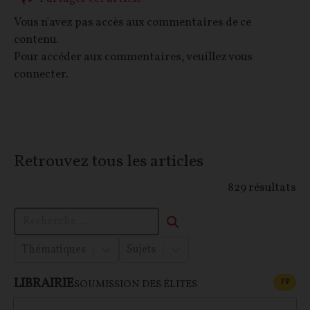
Vous n'avez pas accès aux commentaires de ce
contenu.
Pour accéder aux commentaires, veuillez vous
connecter.
Retrouvez tous les articles
829
résultats
Thématiques
Sujets
LIBRAIRIE
CONT
F
P
SOUMISSION DES ÉLITES