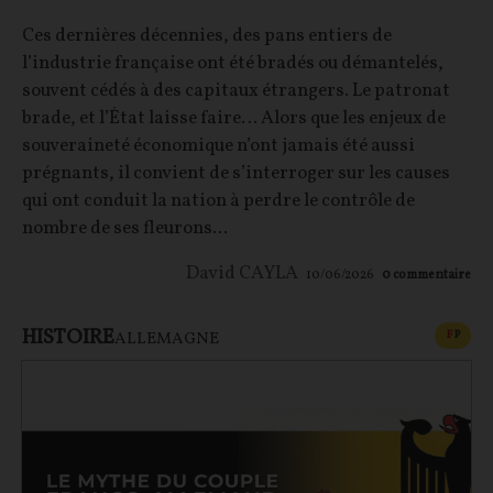
Ces dernières décennies, des pans entiers de
l’industrie française ont été bradés ou démantelés,
souvent cédés à des capitaux étrangers. Le patronat
brade, et l’État laisse faire… Alors que les enjeux de
souveraineté économique n’ont jamais été aussi
prégnants, il convient de s’interroger sur les causes
qui ont conduit la nation à perdre le contrôle de
nombre de ses fleurons...
David CAYLA
10/06/2026
0
commentaire
HISTOIRE
CONT
F
P
ALLEMAGNE