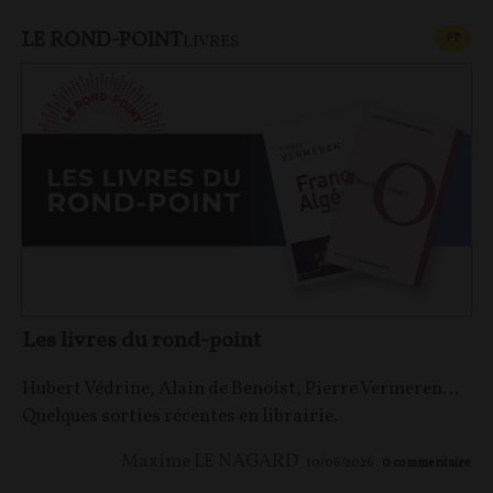
LE ROND-POINT
CONT
F
P
LIVRES
Les livres du rond-point
Hubert Védrine, Alain de Benoist, Pierre Vermeren…
Quelques sorties récentes en librairie.
Maxime LE NAGARD
10/06/2026
0
commentaire