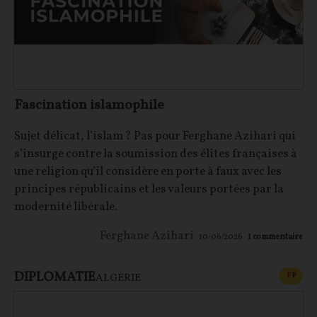
Fascination islamophile
Sujet délicat, l’islam ? Pas pour Ferghane Azihari qui
s’insurge contre la soumission des élites françaises à
une religion qu’il considère en porte à faux avec les
principes républicains et les valeurs portées par la
modernité libérale.
Ferghane Azihari
10/06/2026
1
commentaire
DIPLOMATIE
CONT
F
P
ALGÉRIE