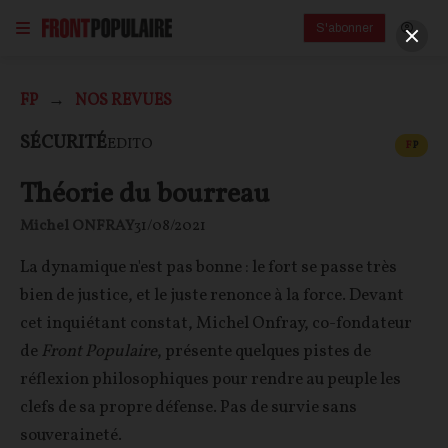
S'abonner
FP
NOS REVUES
CONT
SÉCURITÉ
EDITO
F
P
Théorie du bourreau
Michel ONFRAY
31/08/2021
La dynamique n'est pas bonne : le fort se passe très
bien de justice, et le juste renonce à la force. Devant
cet inquiétant constat, Michel Onfray, co-fondateur
de
Front Populaire
, présente quelques pistes de
réflexion philosophiques pour rendre au peuple les
clefs de sa propre défense. Pas de survie sans
souveraineté.