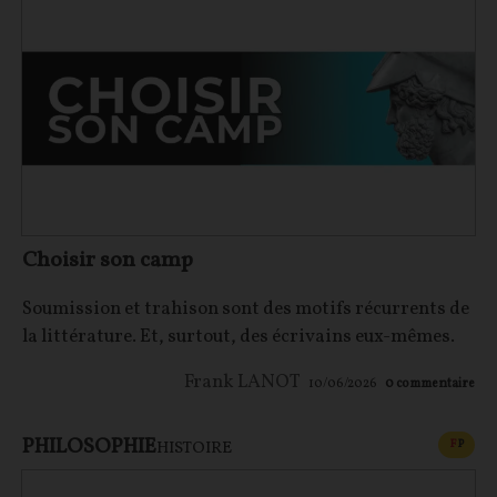
Choisir son camp
Soumission et trahison sont des motifs récurrents de
la littérature. Et, surtout, des écrivains eux-mêmes.
Frank LANOT
10/06/2026
0
commentaire
PHILOSOPHIE
CONT
F
P
HISTOIRE