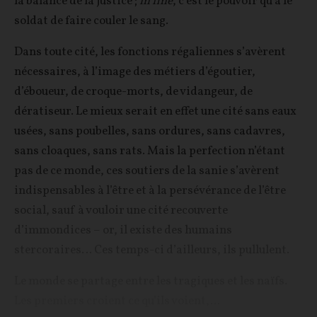
la balance de la justice ;
in fine
, c’est le pouvoir qu’a le
soldat de faire couler le sang.
Dans toute cité, les fonctions régaliennes s’avèrent
nécessaires, à l’image des métiers d’égoutier,
d’éboueur, de croque-morts, de vidangeur, de
dératiseur. Le mieux serait en effet une cité sans eaux
usées, sans poubelles, sans ordures, sans cadavres,
sans cloaques, sans rats. Mais la perfection n’étant
pas de ce monde, ces soutiers de la sanie s’avèrent
indispensables à l’être et à la persévérance de l’être
social, sauf à vouloir une cité recouverte
d’immondices – or, il existe des humains
stercoraires… Ces temps-ci d’ailleurs, ils pullulent.
Le monde se partage entre les tragiques et les naïfs.
Les premiers croient ce qu’ils voient,...