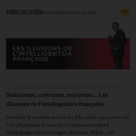
PHILOSOPHIE
CONT
F
P
SOUMISSION DES ÉLITES
Stalinisme, castrisme, maoïsme… Les
illusions de l'intelligentsia française
Pendant la seconde moitié du XXe siècle, une partie de
l’intelligentsia française a tourné son regard
idéologique vers l’étranger (Moscou, Pékin…) et