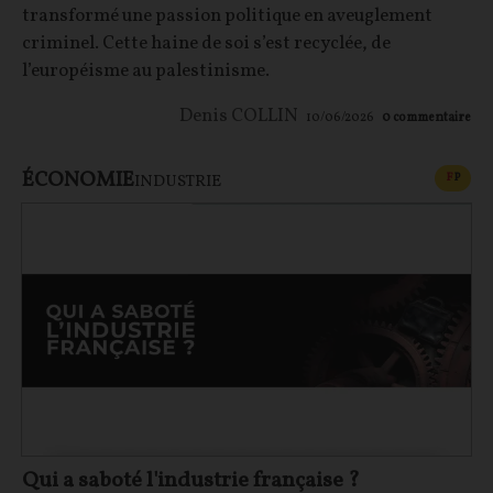
transformé une passion politique en aveuglement
criminel. Cette haine de soi s’est recyclée, de
l’européisme au palestinisme.
Denis COLLIN
10/06/2026
0
commentaire
ÉCONOMIE
CONT
F
P
INDUSTRIE
Qui a saboté l'industrie française ?