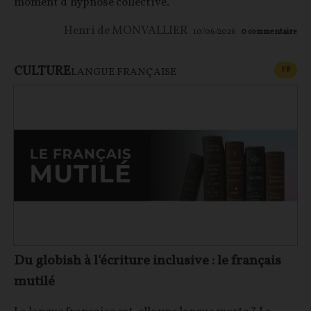
moment d’hypnose collective.
Henri de MONVALLIER
10/06/2026
0
commentaire
CULTURE
CONT
F
P
LANGUE FRANÇAISE
Du globish à l'écriture inclusive : le français
mutilé