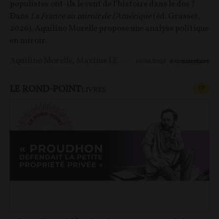
populistes ont-ils le vent de l’histoire dans le dos ?
Dans
La France au miroir de l’Amérique
(éd. Grasset,
2026), Aquilino Morelle propose une analyse politique
en miroir.
Aquilino Morelle
,
Maxime LE NAGARD
10/06/2026
0
commentaire
LE ROND-POINT
CONT
F
P
LIVRES