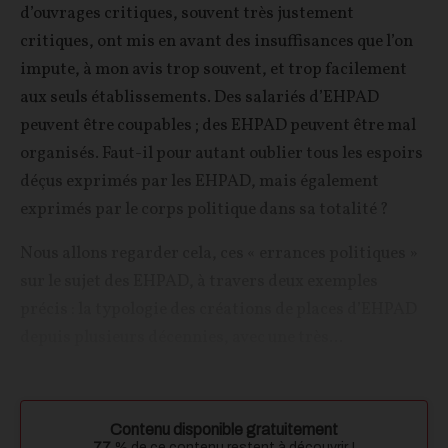
d’ouvrages critiques, souvent très justement
critiques, ont mis en avant des insuffisances que l’on
impute, à mon avis trop souvent, et trop facilement
aux seuls établissements. Des salariés d’EHPAD
peuvent être coupables ; des EHPAD peuvent être mal
organisés. Faut-il pour autant oublier tous les espoirs
déçus exprimés par les EHPAD, mais également
exprimés par le corps politique dans sa totalité ?
Nous allons regarder cela, ces « errances politiques »
sur le sujet des EHPAD, à travers deux exemples
précis : la typologie des créations de places d’EHPAD
depuis plusieurs décennies, avec une très...
Contenu disponible gratuitement
77
% de ce contenu restent à découvrir !