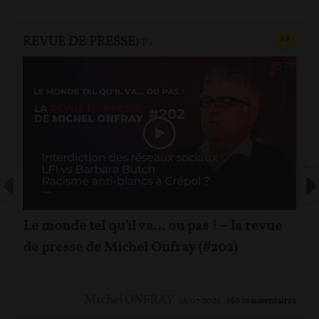
REVUE DE PRESSE
CONTEN
F
P
FP+
Le monde tel qu'il va… ou pas ! – la revue
de presse de Michel Onfray (#202)
Michel ONFRAY
25/07/2026
150
commentaires