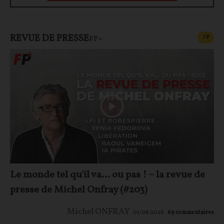
REVUE DE PRESSE
CONT
F
P
FP+
Le monde tel qu'il va… ou pas ! – la revue de
presse de Michel Onfray (#203)
Michel ONFRAY
01/08/2026
69
commentaires