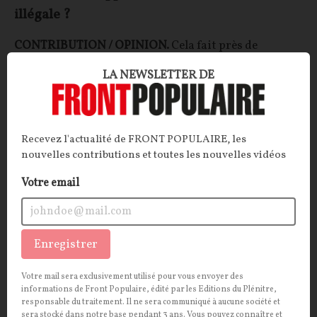
illégale ?
CONTRIBUTION / OPINION.
Cela fait près de
cinquante ans que les « maisons de retraites », puis les
LA NEWSLETTER DE
Ehpad, ont remplacé les « hospices ». Derrière cette
nouvelle appellation, c’est toute la politique du
vieillissement qui a été chamboulée. Et pas forcément
pour le meilleur…
Recevez l'actualité de FRONT POPULAIRE, les
nouvelles contributions et toutes les nouvelles vidéos
Gérard BRAMI
02/11/2024
27
commentaires
Votre email
OPINIONS
EHPAD
Enregistrer
Votre mail sera exclusivement utilisé pour vous envoyer des
informations de Front Populaire, édité par les Editions du Plénitre,
responsable du traitement. Il ne sera communiqué à aucune société et
sera stocké dans notre base pendant 3 ans. Vous pouvez connaître et