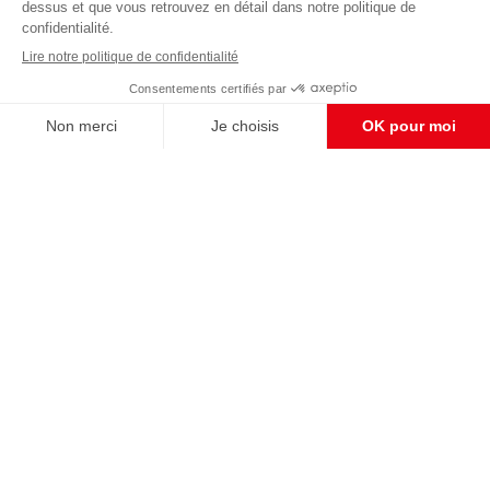
Pour maintenir la qualité de nos articles et vidéos, nous
avons besoin de votre soutien
Enregistrer
S'abonner et nous soutenir
CONTACT RÉDACTION
Pour nous écrire, proposer votre aide, un projet
concret, nous vous répondrons,
c'est ici :
contact@frontpopulaire.fr
CONTACT ABONNEMENT
Pour toute question, notre SERVICE CLIENTS
d'Evreux est à votre écoute au
02 78 88 00 35 du lundi au vendredi entre 9h et
18h , ou par mail à :
abo@frontpopulaire.fr