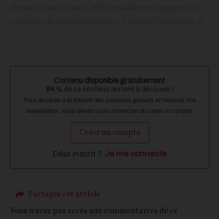
demain, jeudi 21 août, afin de réaliser une inspection
complète de nos installations »
. Lorsque l’on change si
vite de motif de défense,...
Contenu disponible gratuitement
84
% de ce contenu restent à découvrir !
Pour accéder à la totalité des contenus gratuits et recevoir nos
newsletters, vous devez vous connecter ou créer un compte.
Créer un compte
Déja inscrit ?
Je me connecte
Partager cet article
Vous n'avez pas accès aux commentaires de ce