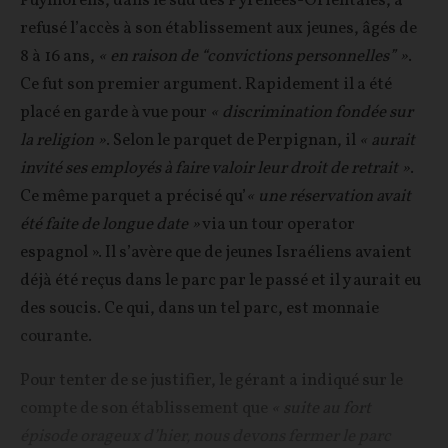
Puymorens, dans le sud des Pyrénées-Orientales, a
refusé l’accès à son établissement aux jeunes, âgés de
8 à 16 ans,
« en raison de “convictions personnelles” »
.
Ce fut son premier argument. Rapidement il a été
placé en garde à vue pour
« discrimination fondée sur
la religion »
. Selon le parquet de Perpignan, il
« aurait
invité ses employés à faire valoir leur droit de retrait »
.
Ce même parquet a précisé qu’
« une réservation avait
été faite de longue date »
via un tour operator
espagnol ». Il s’avère que de jeunes Israéliens avaient
déjà été reçus dans le parc par le passé et il y aurait eu
des soucis. Ce qui, dans un tel parc, est monnaie
courante.
Pour tenter de se justifier, le gérant a indiqué sur le
compte de son établissement que
« suite au fort
épisode orageux d’hier, nous devons fermer le parc