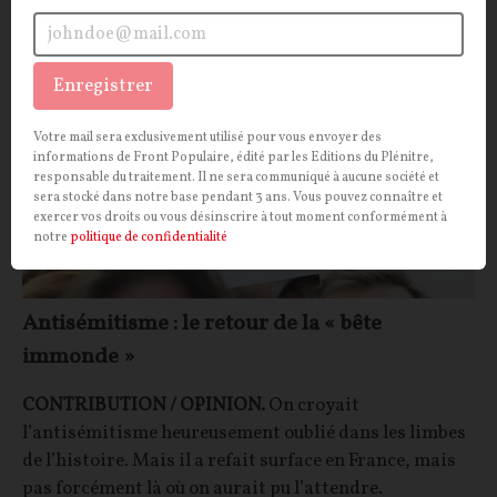
OPINIONS
ANTISÉMITISME
Enregistrer
Votre mail sera exclusivement utilisé pour vous envoyer des
informations de Front Populaire, édité par les Editions du Plénitre,
responsable du traitement. Il ne sera communiqué à aucune société et
sera stocké dans notre base pendant 3 ans. Vous pouvez connaître et
exercer vos droits ou vous désinscrire à tout moment conformément à
notre
politique de confidentialité
Antisémitisme : le retour de la « bête
immonde »
CONTRIBUTION / OPINION.
On croyait
l’antisémitisme heureusement oublié dans les limbes
de l’histoire. Mais il a refait surface en France, mais
pas forcément là où on aurait pu l’attendre.