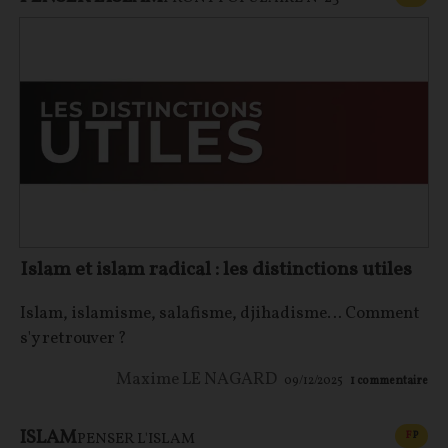
Islam et islam radical : les distinctions utiles
Islam, islamisme, salafisme, djihadisme… Comment
s'y retrouver ?
Maxime LE NAGARD
09/12/2025
1
commentaire
ISLAM
CONT
F
P
PENSER L'ISLAM