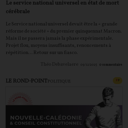
Le service national universel en état de mort
cérébrale
Le Service national universel devait être la « grande
réforme de société » du premier quinquennat Macron.
Mais il ne passera jamais la phase expérimentale.
Projet flou, moyens insuffisants, renoncements à
répétition… Retour sur un fiasco.
Théo Debavelaere
09/12/2025
0
commentaire
LE ROND-POINT
CONT
F
P
POLITIQUE