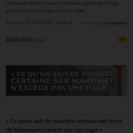
certaines idées reçues et certains angles morts qui
parasitent notre approche du sujet.
Maxime LE NAGARD
,
Rémi BRAGUE
09/12/2025
3
commentaires
HISTOIRE
CONT
F
P
ISLAM
« Ce qu'on sait de manière certaine sur la vie
de Mahomet n'excède pas une page » :