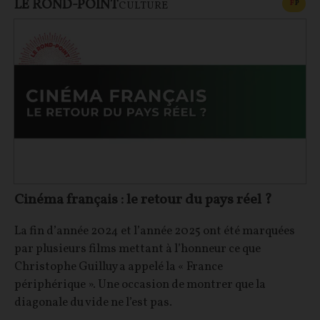
LE ROND-POINT
CONT
F
P
CULTURE
Cinéma français : le retour du pays réel ?
La fin d’année 2024 et l’année 2025 ont été marquées
par plusieurs films mettant à l’honneur ce que
Christophe Guilluy a appelé la « France
périphérique ». Une occasion de montrer que la
diagonale du vide ne l’est pas.