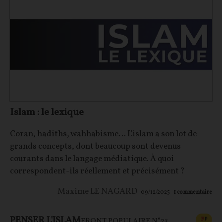
Islam : le lexique
Coran, hadiths, wahhabisme… L'islam a son lot de
grands concepts, dont beaucoup sont devenus
courants dans le langage médiatique. À quoi
correspondent-ils réellement et précisément ?
Maxime LE NAGARD
09/12/2025
1
commentaire
PENSER L'ISLAM
CONT
F
P
FRONT POPULAIRE N°23