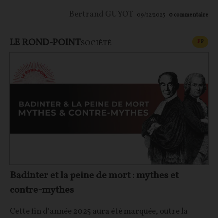
Bertrand GUYOT
09/12/2025
0
commentaire
LE ROND-POINT
CONT
F
P
SOCIÉTÉ
Badinter et la peine de mort : mythes et
contre-mythes
Cette fin d’année 2025 aura été marquée, outre la