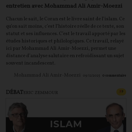
entretien avec Mohammad Ali Amir-Moezzi
Chacun le sait, le Coran est le livre saint de l’islam. Ce
qu’on sait moins, c’est l’histoire réelle de ce texte, son
statut et ses influences. C’est le travail apporté par les
études historiques et philologiques. Ce travail, relayé
ici par Mohammad Ali Amir-Moezzi, permet une
distance d’analyse salutaire en refroidissant un sujet
souvent incandescent.
Mohammad Ali Amir-Moezzi
09/12/2025
0
commentaire
DÉBAT
CONT
F
P
ERIC ZEMMOUR