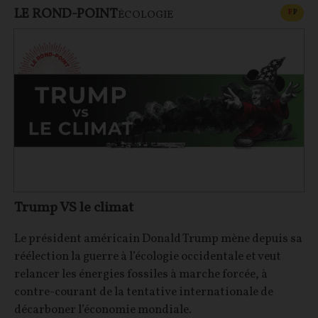
LE ROND-POINT
CONT
F
P
ÉCOLOGIE
Trump VS le climat
Le président américain Donald Trump mène depuis sa
réélection la guerre à l’écologie occidentale et veut
relancer les énergies fossiles à marche forcée, à
contre-courant de la tentative internationale de
décarboner l’économie mondiale.