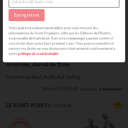
Enregistrer
Votre mail sera exclusivement utilisé pour vous envoyer des
informations de Front Populaire, édité par les Editions du Plénitre,
responsable du traitement. Il ne sera communiqué à aucune société et
sera stocké dans notre base pendant 3 ans. Vous pouvez connaître et
exercer vos droits ou vous désinscrire à tout moment conformément à
notre
politique de confidentialité
Averroès, cheval de Troie
Un texte exclusif de Michel Onfray.
Michel ONFRAY
09/12/2025
0
commentaire
LE ROND-POINT
CONT
F
P
ÉCONOMIE