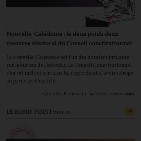
Nouvelle-Calédonie : le deux poids deux
mesures électoral du Conseil constitutionnel
La Nouvelle-Calédonie est l’un des dossiers brûlants
sur le bureau de l’exécutif. Le Conseil Constitutionnel
s’en est mêlé et certains lui reprochent d’avoir dérogé
au principe d’égalité.
Quentin Rousseau
09/12/2025
0
commentaire
LE ROND-POINT
CONT
F
P
MÉDIAS