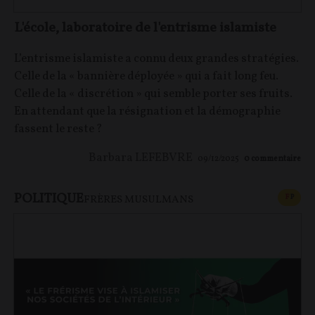
L'école, laboratoire de l'entrisme islamiste
L’entrisme islamiste a connu deux grandes stratégies.
Celle de la « bannière déployée » qui a fait long feu.
Celle de la « discrétion » qui semble porter ses fruits.
En attendant que la résignation et la démographie
fassent le reste ?
Barbara LEFEBVRE
09/12/2025
0
commentaire
POLITIQUE
CONT
F
P
FRÈRES MUSULMANS