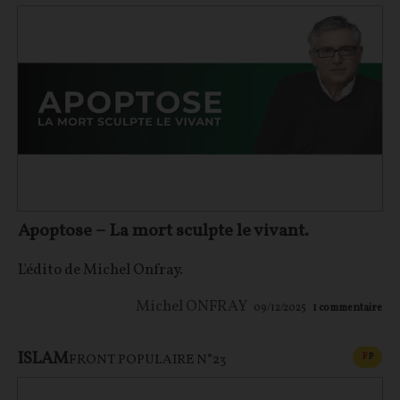
Apoptose – La mort sculpte le vivant.
L'édito de Michel Onfray.
Michel ONFRAY
09/12/2025
1
commentaire
ISLAM
CONT
F
P
FRONT POPULAIRE N°23