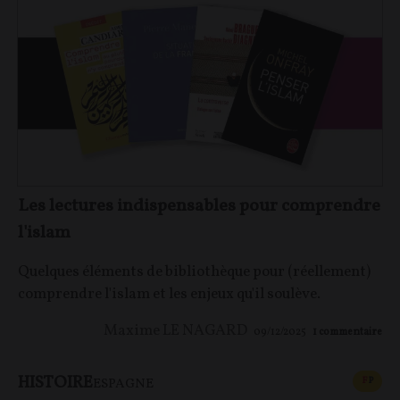
Les lectures indispensables pour comprendre
l'islam
Quelques éléments de bibliothèque pour (réellement)
comprendre l'islam et les enjeux qu'il soulève.
Maxime LE NAGARD
09/12/2025
1
commentaire
HISTOIRE
CONT
F
P
ESPAGNE