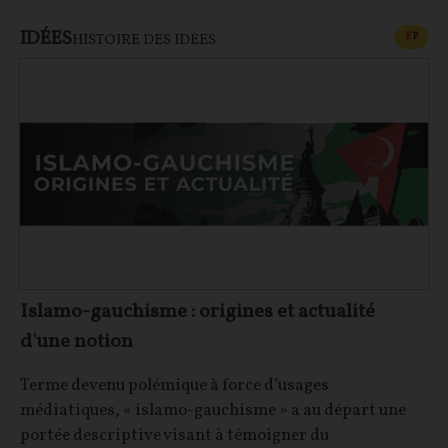
IDÉES
CONT
F
P
HISTOIRE DES IDÉES
Islamo-gauchisme : origines et actualité
d'une notion
Terme devenu polémique à force d’usages
médiatiques, « islamo-gauchisme » a au départ une
portée descriptive visant à témoigner du