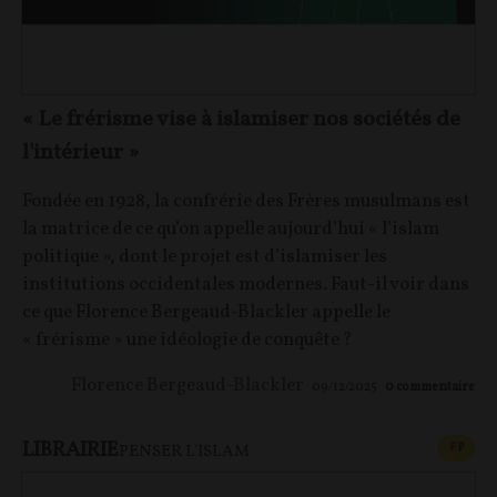
« Le frérisme vise à islamiser nos sociétés de
l'intérieur »
Fondée en 1928, la confrérie des Frères musulmans est
la matrice de ce qu’on appelle aujourd’hui « l’islam
politique », dont le projet est d’islamiser les
institutions occidentales modernes. Faut-il voir dans
ce que Florence Bergeaud-Blackler appelle le
« frérisme » une idéologie de conquête ?
Florence Bergeaud-Blackler
09/12/2025
0
commentaire
LIBRAIRIE
CONT
F
P
PENSER L'ISLAM