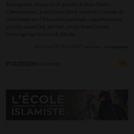
Enseignant, essayiste et proche de Jean-Pierre
Chevènement, Joachim Le Floch-Imad est l’auteur de
Main basse sur l’Éducation nationale
,
enquête sur un
suicide assisté
(éd. du Cerf, 2025). Nous l’avons
interrogé sur la crise de l’école.
Maxime LE NAGARD
09/12/2025
0
commentaire
POLITIQUE
CONT
F
P
ISLAMISME