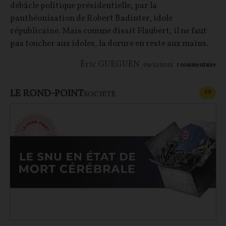
débâcle politique présidentielle, par la
panthéonisation de Robert Badinter, idole
républicaine. Mais comme disait Flaubert, il ne faut
pas toucher aux idoles, la dorure en reste aux mains.
Éric GUEGUEN
09/12/2025
1
commentaire
LE ROND-POINT
CONT
F
P
SOCIÉTÉ