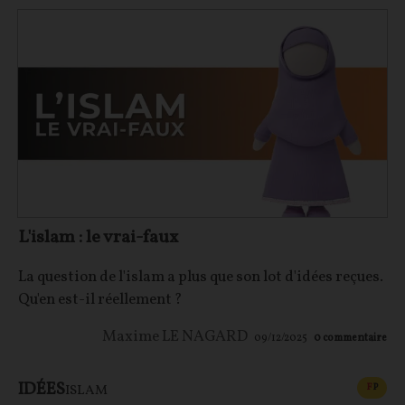
L'islam : le vrai-faux
La question de l'islam a plus que son lot d'idées reçues.
Qu'en est-il réellement ?
Maxime LE NAGARD
09/12/2025
0
commentaire
IDÉES
CONT
F
P
ISLAM