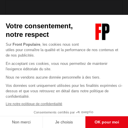
Al-Andalus, par-delà la légende
L’idée d’une cohabitation pacifique entre les cultures
et les civilisations prend sa source dans l’histoire
d’« al-Andalus », l’Espagne sous domination
musulmane à partir du VIIIe siècle. L’islam y aurait
pacifiquement cohabité avec les chrétiens et les juifs.
Un paradis multiculturel avant l’heure ? Pas si sûr…