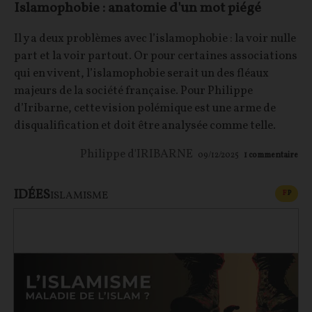
Islamophobie : anatomie d'un mot piégé
Il y a deux problèmes avec l’islamophobie : la voir nulle
part et la voir partout. Or pour certaines associations
qui en vivent, l’islamophobie serait un des fléaux
majeurs de la société française. Pour Philippe
d’Iribarne, cette vision polémique est une arme de
disqualification et doit être analysée comme telle.
Philippe d'IRIBARNE
09/12/2025
1
commentaire
IDÉES
CONT
F
P
ISLAMISME