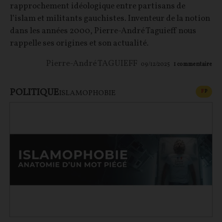
rapprochement idéologique entre partisans de
l’islam et militants gauchistes. Inventeur de la notion
dans les années 2000, Pierre-André Taguieff nous
rappelle ses origines et son actualité.
Pierre-André TAGUIEFF
09/12/2025
1
commentaire
POLITIQUE
CONT
F
P
ISLAMOPHOBIE