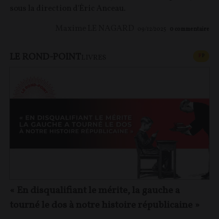
sous la direction d'Éric Anceau.
Maxime LE NAGARD
09/12/2025
0
commentaire
LE ROND-POINT
CONT
F
P
LIVRES
« En disqualifiant le mérite, la gauche a
tourné le dos à notre histoire républicaine »