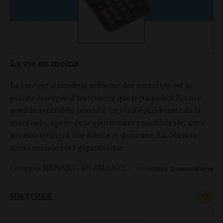
La vie en moins
La contestation de la réforme des retraites est la
pointe émergée d’un iceberg que le paquebot France
semble avoir déjà percuté. Le jeu d’équilibriste de la
macronie, agent de la gouvernance néolibérale, aura
nécessairement une limite et donc une fin. Mais la
casse sociale sera gigantesque.
Georges RENARD-KUZMANOVIC
07/06/2023
2
commentaires
HISTOIRE
CONT
F
P