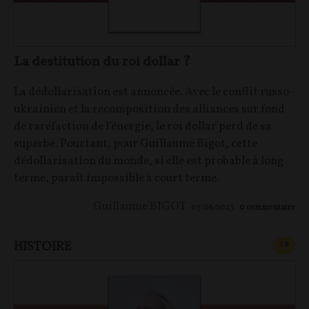
La destitution du roi dollar ?
La dédollarisation est annoncée. Avec le conflit russo-
ukrainien et la recomposition des alliances sur fond
de raréfaction de l’énergie, le roi dollar perd de sa
superbe. Pourtant, pour Guillaume Bigot, cette
dédollarisation du monde, si elle est probable à long
terme, paraît impossible à court terme.
Guillaume BIGOT
07/06/2023
0
commentaire
HISTOIRE
CONT
F
P