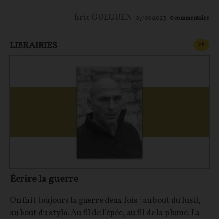
Éric GUEGUEN
07/06/2023
0
commentaire
LIBRAIRIES
CONT
F
P
Écrire la guerre
On fait toujours la guerre deux fois : au bout du fusil,
au bout du stylo. Au fil de l’épée, au fil de la plume. La