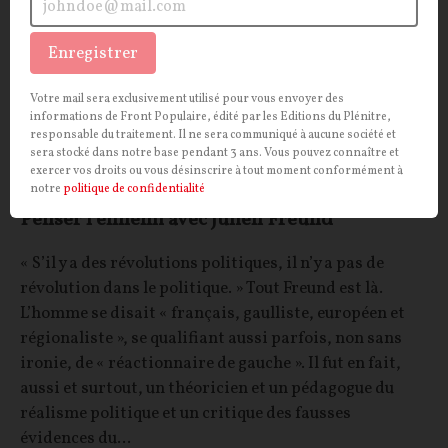
Enregistrer
Votre mail sera exclusivement utilisé pour vous envoyer des
informations de Front Populaire, édité par les Editions du Plénitre,
responsable du traitement. Il ne sera communiqué à aucune société et
sera stocké dans notre base pendant 3 ans. Vous pouvez connaître et
exercer vos droits ou vous désinscrire à tout moment conformément à
notre
politique de confidentialité
Penser l’ennemi avec Julien Freund
« S’il y a des révolutions politiques, il n’y a pas de
révolution dans le politique. » Tout Freund est là.
L’homme se disait « français, gaulliste, européen et
régionaliste », se qualifiant aussi parfois, non sans
ironie, de « réactionnaire de gauche ». Il fut en fait,
aussi et surtout, un théoricien et un pédagogue du
réalisme politique et un critique des fausses
évidences du...