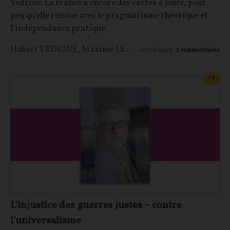
Védrine. La France a encore des cartes à jouer, pour
peu qu’elle renoue avec le pragmatisme théorique et
l’indépendance pratique.
Hubert VEDRINE
,
Maxime LE NAGARD
07/06/2023
2
commentaires
CONT
F
P
L'injustice des guerres justes – contre
l'universalisme