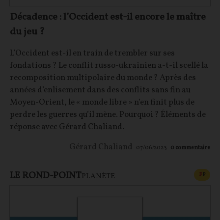
Décadence : l’Occident est-il encore le maître
du jeu ?
L’Occident est-il en train de trembler sur ses
fondations ? Le conflit russo-ukrainien a-t-il scellé la
recomposition multipolaire du monde ? Après des
années d’enlisement dans des conflits sans fin au
Moyen-Orient, le « monde libre » n’en finit plus de
perdre les guerres qu’il mène. Pourquoi ? Éléments de
réponse avec Gérard Chaliand.
Gérard Chaliand
07/06/2023
0
commentaire
LE ROND-POINT
CONT
F
P
PLANÈTE