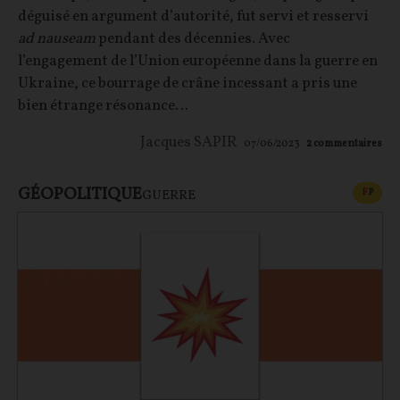
déguisé en argument d’autorité, fut servi et resservi
ad nauseam
pendant des décennies. Avec
l’engagement de l’Union européenne dans la guerre en
Ukraine, ce bourrage de crâne incessant a pris une
bien étrange résonance…
Jacques SAPIR
07/06/2023
2
commentaires
GÉOPOLITIQUE
CONT
F
P
GUERRE