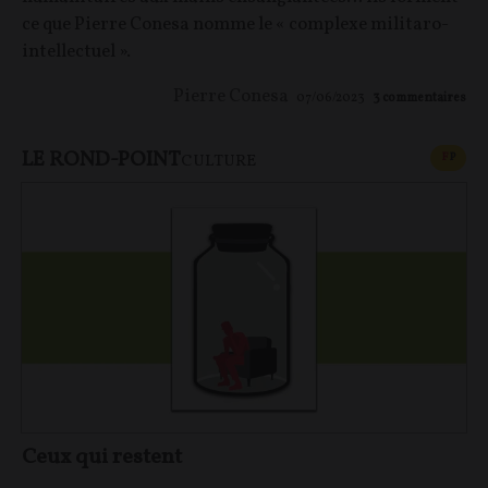
ce que Pierre Conesa nomme le « complexe militaro-
intellectuel ».
Pierre Conesa
07/06/2023
3
commentaires
LE ROND-POINT
CONT
F
P
CULTURE
Ceux qui restent