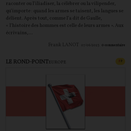
raconter ou l’iliadiser, la célébrer ou la vilipender,
qu’importe : quand les armes se taisent, les langues se
délient. Après tout, comme l’a dit de Gaulle,
« l’histoire des hommes est celle de leurs armes ». Aux
écrivains,...
Frank LANOT
07/06/2023
0
commentaire
LE ROND-POINT
CONT
F
P
EUROPE