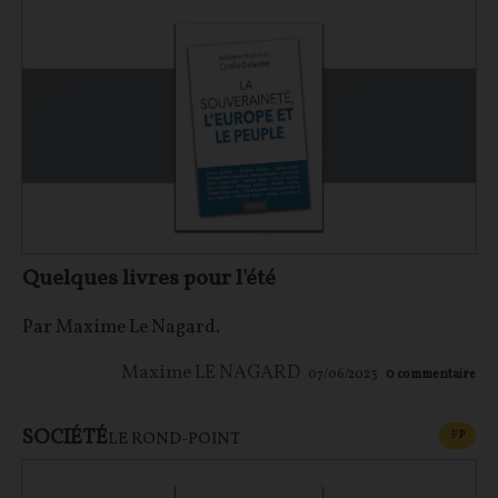
Quelques livres pour l'été
Par Maxime Le Nagard.
Maxime LE NAGARD
07/06/2023
0
commentaire
SOCIÉTÉ
CONT
F
P
LE ROND-POINT