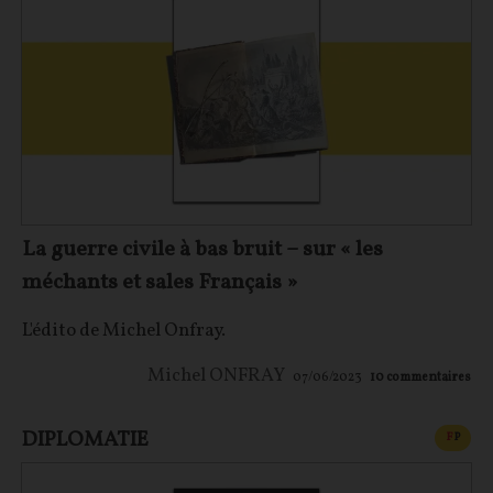
La guerre civile à bas bruit – sur « les
méchants et sales Français »
L'édito de Michel Onfray.
Michel ONFRAY
07/06/2023
10
commentaires
DIPLOMATIE
CONT
F
P