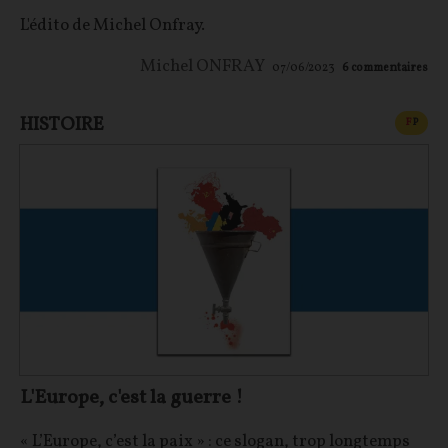
L'édito de Michel Onfray.
Michel ONFRAY
07/06/2023
6
commentaires
HISTOIRE
CONT
F
P
L'Europe, c'est la guerre !
« L’Europe, c’est la paix » : ce slogan, trop longtemps