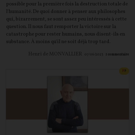
possible pour la première fois la destruction totale de
l'humanité. De quoi donner à penser aux philosophes
qui, bizarrement, se sont assez peu intéressés à cette
question. Il nous faut remporter la victoire sur la
catastrophe pour rester humains, nous disent-ils en
substance. À moins qu'il ne soit déjà trop tard.
Henri de MONVALLIER
07/06/2023
1
commentaire
CONT
F
P