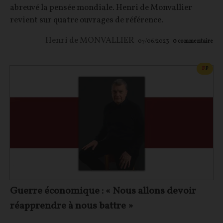
abreuvé la pensée mondiale. Henri de Monvallier
revient sur quatre ouvrages de référence.
Henri de MONVALLIER
07/06/2023
0
commentaire
CONT
F
P
Guerre économique : « Nous allons devoir
réapprendre à nous battre »