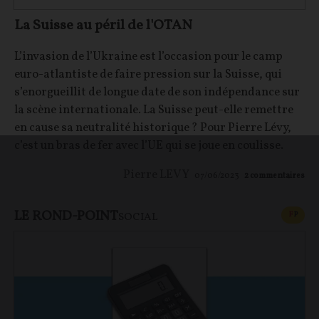
La Suisse au péril de l'OTAN
L’invasion de l’Ukraine est l’occasion pour le camp
euro-atlantiste de faire pression sur la Suisse, qui
s’enorgueillit de longue date de son indépendance sur
la scène internationale. La Suisse peut-elle remettre
en cause sa neutralité historique ? Pour Pierre Lévy,
c’est un bras de fer avec l’UE qui se joue en coulisse.
Pierre LEVY
07/06/2023
2
commentaires
LE ROND-POINT
CONT
F
P
SOCIAL