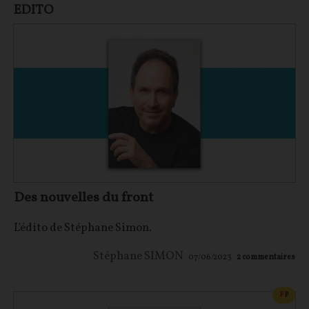
EDITO
Des nouvelles du front
L'édito de Stéphane Simon.
Stéphane SIMON
07/06/2023
2
commentaires
CONT
F
P