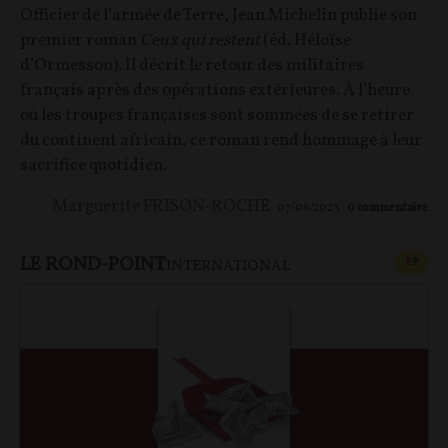
Officier de l’armée de Terre, Jean Michelin publie son
premier roman
Ceux qui restent
(éd. Héloïse
d’Ormesson). Il décrit le retour des militaires
français après des opérations extérieures. À l’heure
où les troupes françaises sont sommées de se retirer
du continent africain, ce roman rend hommage à leur
sacrifice quotidien.
Marguerite FRISON-ROCHE
07/06/2023
0
commentaire
LE ROND-POINT
CONT
F
P
INTERNATIONAL