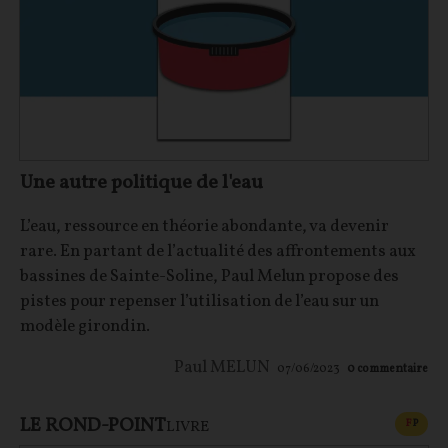
Une autre politique de l'eau
L’eau, ressource en théorie abondante, va devenir
rare. En partant de l’actualité des affrontements aux
bassines de Sainte-Soline, Paul Melun propose des
pistes pour repenser l’utilisation de l’eau sur un
modèle girondin.
Paul MELUN
07/06/2023
0
commentaire
LE ROND-POINT
CONT
F
P
LIVRE