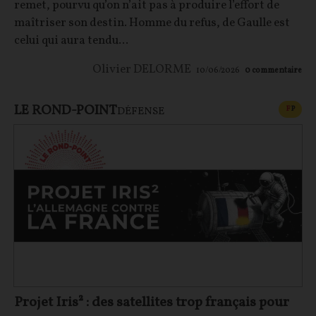
remet, pourvu qu’on n’ait pas à produire l’effort de
maîtriser son destin. Homme du refus, de Gaulle est
celui qui aura tendu...
Olivier DELORME
10/06/2026
0
commentaire
LE ROND-POINT
CONT
F
P
DÉFENSE
Projet Iris² : des satellites trop français pour