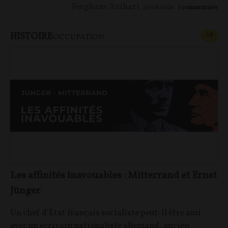
Ferghane Azihari
10/06/2026
1
commentaire
HISTOIRE
CONT
F
P
OCCUPATION
Les affinités inavouables : Mitterrand et Ernst
Jünger
Un chef d’État français socialiste peut-il être ami
avec un écrivain nationaliste allemand, ancien