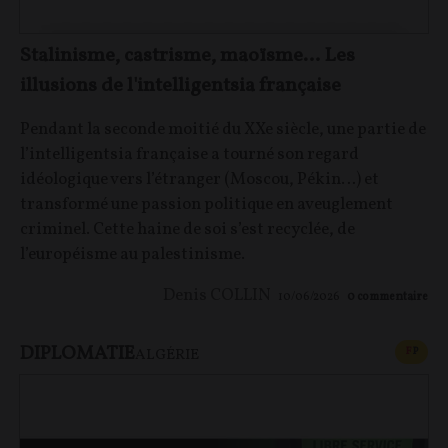
Stalinisme, castrisme, maoïsme… Les
illusions de l'intelligentsia française
Pendant la seconde moitié du XXe siècle, une partie de
l’intelligentsia française a tourné son regard
idéologique vers l’étranger (Moscou, Pékin…) et
transformé une passion politique en aveuglement
criminel. Cette haine de soi s’est recyclée, de
l’européisme au palestinisme.
Denis COLLIN
10/06/2026
0
commentaire
DIPLOMATIE
CONT
F
P
ALGÉRIE