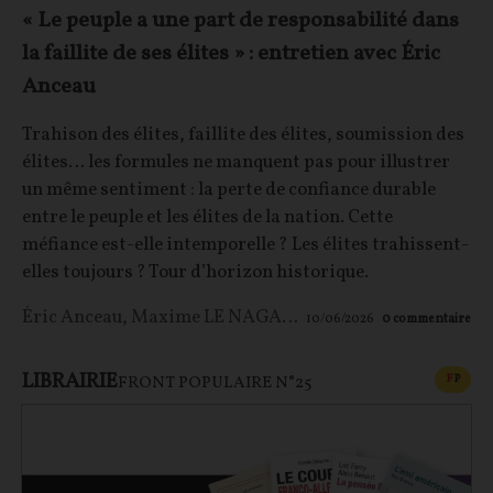
« Le peuple a une part de responsabilité dans
la faillite de ses élites » : entretien avec Éric
Anceau
Trahison des élites, faillite des élites, soumission des
élites… les formules ne manquent pas pour illustrer
un même sentiment : la perte de confiance durable
entre le peuple et les élites de la nation. Cette
méfiance est-elle intemporelle ? Les élites trahissent-
elles toujours ? Tour d’horizon historique.
Éric Anceau
,
Maxime LE NAGARD
10/06/2026
0
commentaire
LIBRAIRIE
CONT
F
P
FRONT POPULAIRE N°25