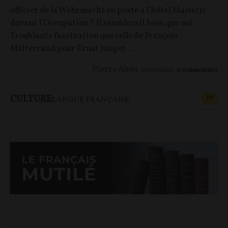
officier de la Wehrmacht en poste à l’hôtel Majestic
durant l’Occupation ? Il semblerait bien que oui.
Troublante fascination que celle de François
Mitterrand pour Ernst Jünger…
Pierre Abou
10/06/2026
0
commentaire
CULTURE
CONT
F
P
LANGUE FRANÇAISE