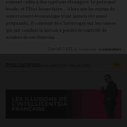
souvent cédés à des capitaux étrangers. Le patronat
brade, et l’État laisse faire… Alors que les enjeux de
souveraineté économique n’ont jamais été aussi
prégnants, il convient de s’interroger sur les causes
qui ont conduit la nation à perdre le contrôle de
nombre de ses fleurons...
David CAYLA
10/06/2026
0
commentaire
PHILOSOPHIE
CONT
F
P
SOUMISSION DES ÉLITES