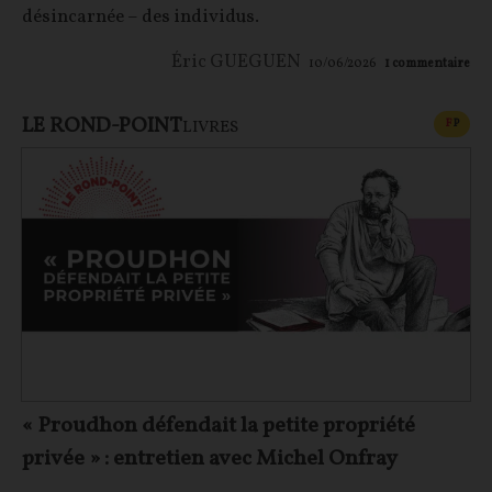
désincarnée – des individus.
Éric GUEGUEN
10/06/2026
1
commentaire
LE ROND-POINT
CONT
F
P
LIVRES
« Proudhon défendait la petite propriété
privée » : entretien avec Michel Onfray