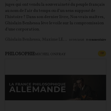
juges qui ont vendu la souveraineté du peuple français
au nom de l’air du temps ou d’un sens supposé de
l’histoire ? Dans son dernier livre, Nos vrais maîtres,
Ghislain Benhessa lève le voile sur la compromission
d’une corporation.
Ghislain Benhessa
,
Maxime LE NAGARD
10/06/2026
0
commentaire
PHILOSOPHIE
CONT
F
P
MICHEL ONFRAY