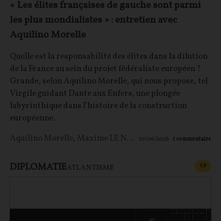
« Les élites françaises de gauche sont parmi
les plus mondialistes » : entretien avec
Aquilino Morelle
Quelle est la responsabilité des élites dans la dilution
de la France au sein du projet fédéraliste européen ?
Grande, selon Aquilino Morelle, qui nous propose, tel
Virgile guidant Dante aux Enfers, une plongée
labyrinthique dans l’histoire de la construction
européenne.
Aquilino Morelle
,
Maxime LE NAGARD
10/06/2026
1
commentaire
DIPLOMATIE
CONT
F
P
ATLANTISME