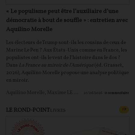
« Le populisme peut être l’auxiliaire d’une
démocratie à bout de souffle » : entretien avec
Aquilino Morelle
Les électeurs de Trump sont-ils les cousins de ceux de
Marine Le Pen ? Aux États-Unis comme en France, les
populistes ont-ils le vent de l’histoire dans le dos ?
Dans
La France au miroir de l’Amérique
(éd. Grasset,
2026), Aquilino Morelle propose une analyse politique
en miroir.
Aquilino Morelle
,
Maxime LE NAGARD
10/06/2026
0
commentaire
LE ROND-POINT
CONT
F
P
LIVRES