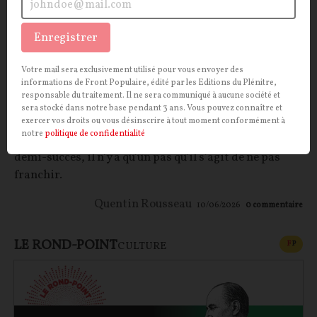
Enregistrer
Un porte-avions c'est bien, deux c'est mieux
Votre mail sera exclusivement utilisé pour vous envoyer des
informations de Front Populaire, édité par les Editions du Plénitre,
responsable du traitement. Il ne sera communiqué à aucune société et
Le prochain porte-avions français sera de nouvelle
sera stocké dans notre base pendant 3 ans. Vous pouvez connaître et
génération et s’appellera France libre. Heureuse
exercer vos droits ou vous désinscrire à tout moment conformément à
notre
politique de confidentialité
nouvelle ? De la communication triomphante au
demi-succès, il n’y a qu’un pas qu’il s’agit de ne pas
franchir.
Quentin Rousseau
10/06/2026
0
commentaire
LE ROND-POINT
CONT
F
P
CULTURE