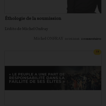
Éthologie de la soumission
L'édito de Michel Onfray
Michel ONFRAY
10/06/2026
2
commentaires
CONT
F
P