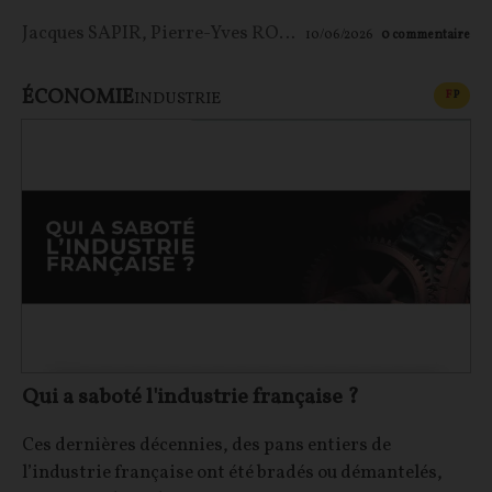
Jacques SAPIR
,
Pierre-Yves ROUGEYRON
,
Maxime LE 
10/06/2026
0
commentaire
ÉCONOMIE
CONT
F
P
INDUSTRIE
Qui a saboté l'industrie française ?
Ces dernières décennies, des pans entiers de
l’industrie française ont été bradés ou démantelés,