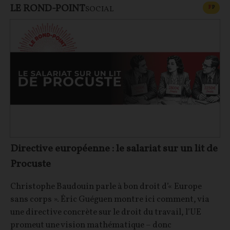
LE ROND-POINT
CONT
F
P
SOCIAL
Directive européenne : le salariat sur un lit de
Procuste
Christophe Baudouin parle à bon droit d’« Europe
sans corps ». Éric Guéguen montre ici comment, via
une directive concrète sur le droit du travail, l’UE
promeut une vision mathématique – donc