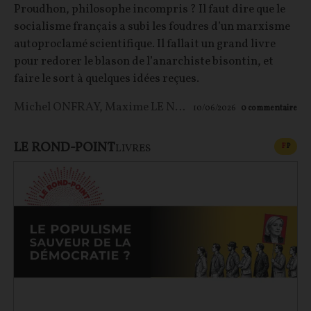
Proudhon, philosophe incompris ? Il faut dire que le
socialisme français a subi les foudres d’un marxisme
autoproclamé scientifique. Il fallait un grand livre
pour redorer le blason de l’anarchiste bisontin, et
faire le sort à quelques idées reçues.
Michel ONFRAY
,
Maxime LE NAGARD
10/06/2026
0
commentaire
LE ROND-POINT
CONT
F
P
LIVRES