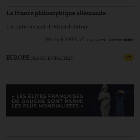
La France philosophique allemande
Un texte exclusif de Michel Onfray.
Michel ONFRAY
10/06/2026
0
commentaire
EUROPE
CONT
F
P
GRAND ENTRETIEN