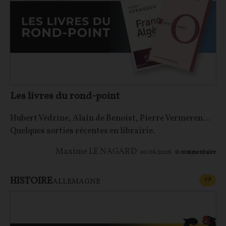
Les livres du rond-point
Hubert Védrine, Alain de Benoist, Pierre Vermeren…
Quelques sorties récentes en librairie.
Maxime LE NAGARD
10/06/2026
0
commentaire
HISTOIRE
CONT
F
P
ALLEMAGNE