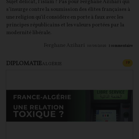
Sujet délicat, l’islam ? Pas pour Ferghane Azihari qui
s’insurge contre la soumission des élites françaises à
une religion qu’il considère en porte à faux avec les
principes républicains et les valeurs portées par la
modernité libérale.
Ferghane Azihari
10/06/2026
1
commentaire
DIPLOMATIE
CONT
F
P
ALGÉRIE