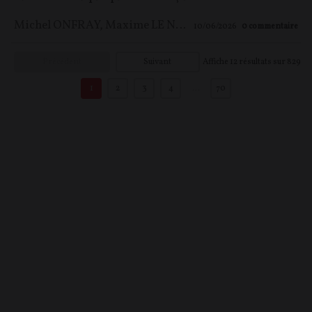
Michel ONFRAY
,
Maxime LE NAGARD
10/06/2026
0
commentaire
Précédent
Suivant
Affiche
12
résultats sur
829
1
2
3
4
…
70