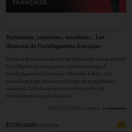
Stalinisme, castrisme, maoïsme… Les
illusions de l'intelligentsia française
Pendant la seconde moitié du XXe siècle, une partie de
l’intelligentsia française a tourné son regard
idéologique vers l’étranger (Moscou, Pékin…) et
transformé une passion politique en aveuglement
criminel. Cette haine de soi s’est recyclée, de
l’européisme au palestinisme.
Denis COLLIN
10/06/2026
0
commentaire
ÉCONOMIE
CONT
F
P
INDUSTRIE