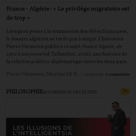
France - Algérie : « Le privilège migratoire est
de trop »
Lorsqu’on pense à la soumission des élites françaises,
le dossier algérien ne tarde pas à surgir. L’historien
Pierre Vermeren publie à ce sujet
France Algérie, de
1962 à nos jours
(éd. Tallandier, 2026), une histoire de
la relation politico-diplomatique entre les deux pays.
Pierre Vermeren
,
Maxime LE NAGARD
10/06/2026
0
commentaire
PHILOSOPHIE
CONT
F
P
SOUMISSION DES ÉLITES