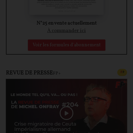
N°25 en vente actuellement
À commander ici
Voir les formules d'abonnement
REVUE DE PRESSE
CONT
F
P
FP+