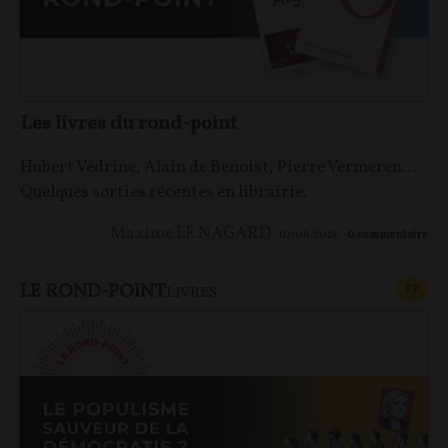
Les livres du rond-point
Hubert Védrine, Alain de Benoist, Pierre Vermeren…
Quelques sorties récentes en librairie.
Maxime LE NAGARD
10/06/2026
0
commentaire
LE ROND-POINT
CONT
F
P
LIVRES