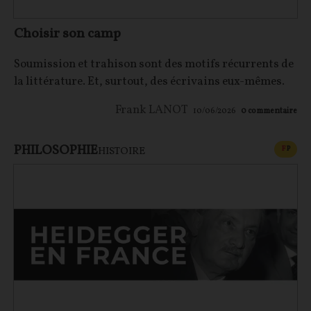
Choisir son camp
Soumission et trahison sont des motifs récurrents de
la littérature. Et, surtout, des écrivains eux-mêmes.
Frank LANOT
10/06/2026
0
commentaire
PHILOSOPHIE
CONT
F
P
HISTOIRE