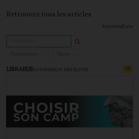
Retrouvez tous les articles
829
résultats
Thématiques
Sujets
LIBRAIRIE
CONT
F
P
SOUMISSION DES ÉLITES