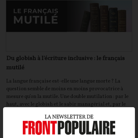
Du globish à l'écriture inclusive : le français
mutilé
La langue française est-elle une langue morte ? La
question semble de moins en moins provocatrice à
mesure qu’on la mutile. Une double mutilation : par le
haut, avec le globish et le sabir managérial et, par le
bas, avec les militants de l’écriture dite « inclusive ».
LA NEWSLETTER DE
Ingrid RIOCREUX
10/06/2026
0
commentaire