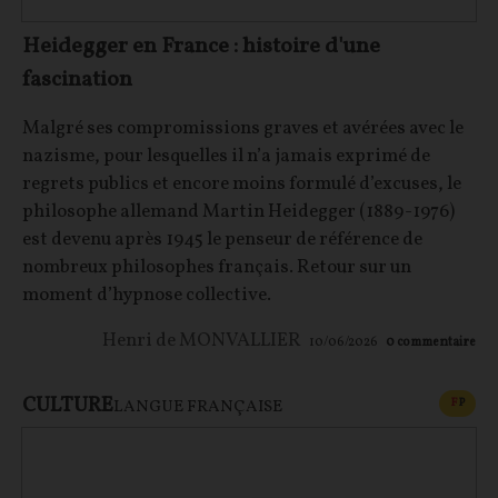
Heidegger en France : histoire d'une
fascination
Malgré ses compromissions graves et avérées avec le
nazisme, pour lesquelles il n’a jamais exprimé de
regrets publics et encore moins formulé d’excuses, le
philosophe allemand Martin Heidegger (1889-1976)
est devenu après 1945 le penseur de référence de
nombreux philosophes français. Retour sur un
moment d’hypnose collective.
Henri de MONVALLIER
10/06/2026
0
commentaire
CULTURE
CONT
F
P
LANGUE FRANÇAISE