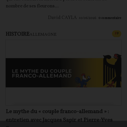
nombre de ses fleurons...
David CAYLA
10/06/2026
0
commentaire
HISTOIRE
CONT
F
P
ALLEMAGNE
Le mythe du « couple franco-allemand » :
entretien avec Jacques Sapir et Pierre-Yves