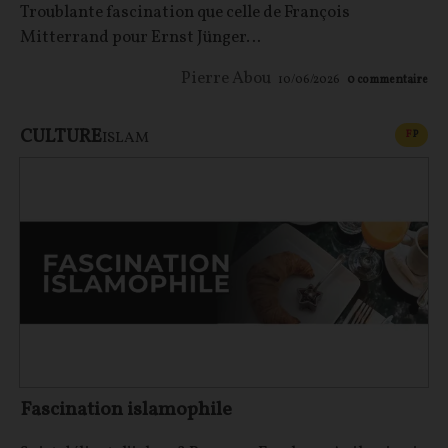
Troublante fascination que celle de François
Mitterrand pour Ernst Jünger…
Pierre Abou
10/06/2026
0
commentaire
CULTURE
CONT
F
P
ISLAM
Fascination islamophile