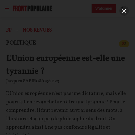
S'abonner
FP
NOS REVUES
CONT
POLITIQUE
F
P
L'Union européenne est-elle une
tyrannie ?
Jacques SAPIR
08/03/2023
L’Union européenne n’est pas une dictature, mais elle
pourrait en revanche bien être une tyrannie ! Pour le
comprendre, il faut revenir au vrai sens des mots, à
l’histoire et à un peu de philosophie du droit. On
apprendra ainsi à ne pas confondre légalité et