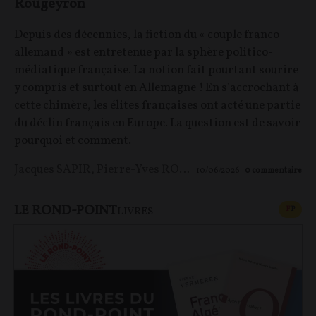
Rougeyron
Depuis des décennies, la fiction du « couple franco-
allemand » est entretenue par la sphère politico-
médiatique française. La notion fait pourtant sourire
y compris et surtout en Allemagne ! En s’accrochant à
cette chimère, les élites françaises ont acté une partie
du déclin français en Europe. La question est de savoir
pourquoi et comment.
Jacques SAPIR
,
Pierre-Yves ROUGEYRON
,
Maxime LE 
10/06/2026
0
commentaire
LE ROND-POINT
CONT
F
P
LIVRES