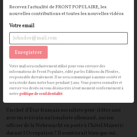
HISTOIRE
CONT
F
P
OCCUPATION
Recevez l'actualité de FRONT POPULAIRE, les
nouvelles contributions et toutes les nouvelles vidéos
Votre email
Enregistrer
Votre mail sera exclusivement utilisé pour vous envoyer des
informations de Front Populaire, édité par les Editions du Plénitre,
responsable du traitement. Il ne sera communiqué à aucune société et
sera stocké dans notre base pendant 3 ans. Vous pouvez connaître et
Les affinités inavouables : Mitterrand et Ernst
exercer vos droits ou vous désinscrire à tout moment conformément à
notre
politique de confidentialité
Jünger
Un chef d’État français socialiste peut-il être ami
avec un écrivain nationaliste allemand, ancien
officier de la Wehrmacht en poste à l’hôtel Majestic
durant l’Occupation ? Il semblerait bien que oui.