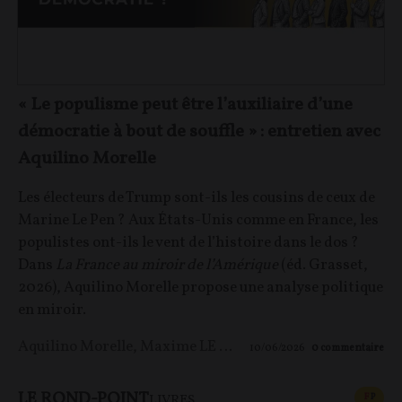
« Le populisme peut être l’auxiliaire d’une
démocratie à bout de souffle » : entretien avec
Aquilino Morelle
Les électeurs de Trump sont-ils les cousins de ceux de
Marine Le Pen ? Aux États-Unis comme en France, les
populistes ont-ils le vent de l’histoire dans le dos ?
Dans
La France au miroir de l’Amérique
(éd. Grasset,
2026), Aquilino Morelle propose une analyse politique
en miroir.
Aquilino Morelle
,
Maxime LE NAGARD
10/06/2026
0
commentaire
LE ROND-POINT
CONT
F
P
LIVRES