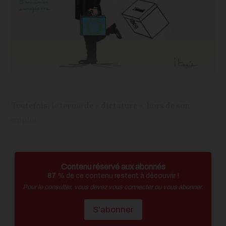
Toutefois, le terme de « dictature », hors de son
emploi...
Contenu réservé aux abonnés
87
% de ce contenu restent à découvrir !
Pour le consulter, vous devez vous connecter ou vous abonner.
S'abonner