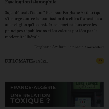
Fascination islamophile
Sujet délicat, l’islam ? Pas pour Ferghane Azihari qui
s’insurge contre la soumission des élites françaises à
une religion qu’il considère en porte à faux avec les
principes républicains et les valeurs portées par la
modernité libérale.
Ferghane Azihari
10/06/2026
1
commentaire
DIPLOMATIE
CONT
F
P
ALGÉRIE