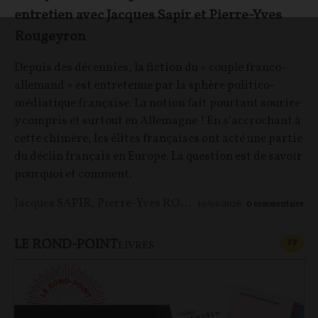
entretien avec Jacques Sapir et Pierre-Yves
Rougeyron
Depuis des décennies, la fiction du « couple franco-
allemand » est entretenue par la sphère politico-
médiatique française. La notion fait pourtant sourire
y compris et surtout en Allemagne ! En s’accrochant à
cette chimère, les élites françaises ont acté une partie
du déclin français en Europe. La question est de savoir
pourquoi et comment.
Jacques SAPIR
,
Pierre-Yves ROUGEYRON
,
Maxime LE 
10/06/2026
0
commentaire
LE ROND-POINT
CONT
F
P
LIVRES