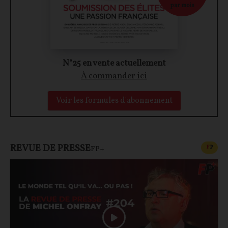
par mois
N°25 en vente actuellement
À commander ici
Voir les formules d'abonnement
REVUE DE PRESSE
CONT
F
P
FP+