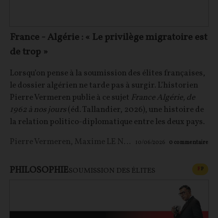
France - Algérie : « Le privilège migratoire est
de trop »
Lorsqu’on pense à la soumission des élites françaises,
le dossier algérien ne tarde pas à surgir. L’historien
Pierre Vermeren publie à ce sujet
France Algérie, de
1962 à nos jours
(éd. Tallandier, 2026), une histoire de
la relation politico-diplomatique entre les deux pays.
Pierre Vermeren
,
Maxime LE NAGARD
10/06/2026
0
commentaire
PHILOSOPHIE
CONT
F
P
SOUMISSION DES ÉLITES