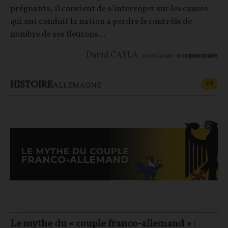
prégnants, il convient de s’interroger sur les causes
qui ont conduit la nation à perdre le contrôle de
nombre de ses fleurons...
David CAYLA
10/06/2026
0
commentaire
HISTOIRE
CONT
F
P
ALLEMAGNE
Le mythe du « couple franco-allemand » :