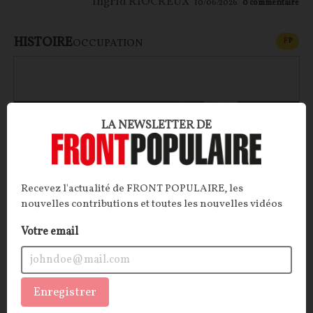
Ingrid RIOCREUX
10/06/2026
0
commentaire
HISTOIRE
CONT
F
P
OCCUPATION
LA NEWSLETTER DE
Recevez l'actualité de FRONT POPULAIRE, les
nouvelles contributions et toutes les nouvelles vidéos
Les affinités inavouables : Mitterrand et Ernst
Votre email
Jünger
Un chef d’État français socialiste peut-il être ami
Enregistrer
avec un écrivain nationaliste allemand, ancien