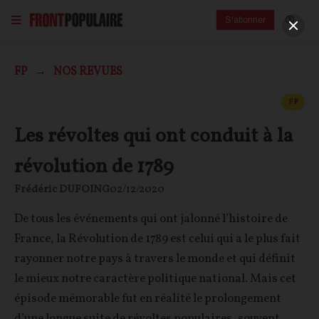
S'abonner
FP
NOS REVUES
CONT
F
P
Les révoltes qui ont conduit à la
révolution de 1789
Frédéric DUFOING
02/12/2020
De tous les événements qui ont jalonné l’histoire de
France, la Révolution de 1789 est celui qui a le plus fait
rayonner notre pays à travers le monde et qui définit
le mieux notre caractère politique national. Mais cet
épisode mémorable fut en réalité le prolongement
d’une longue suite de révoltes populaires, souvent