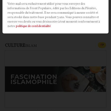
officier de la Wehrmacht en poste à l’hôtel Majestic
Votre mail sera exclusivement utilisé pour vous envoyer des
durant l’Occupation ? Il semblerait bien que oui.
informations de Front Populaire, édité par les Editions du Plénitre,
responsable du traitement. Il ne sera communiqué à aucune société et
Troublante fascination que celle de François
sera stocké dans notre base pendant 3 ans. Vous pouvez connaître et
Mitterrand pour Ernst Jünger…
exercer vos droits ou vous désinscrire à tout moment conformément à
notre
politique de confidentialité
Pierre Abou
10/06/2026
0
commentaire
CULTURE
CONT
F
P
ISLAM