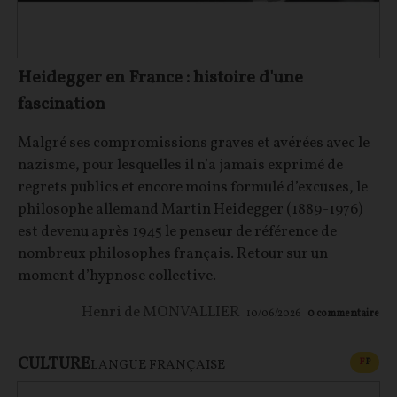
Heidegger en France : histoire d'une
fascination
Malgré ses compromissions graves et avérées avec le
nazisme, pour lesquelles il n’a jamais exprimé de
regrets publics et encore moins formulé d’excuses, le
philosophe allemand Martin Heidegger (1889-1976)
est devenu après 1945 le penseur de référence de
nombreux philosophes français. Retour sur un
moment d’hypnose collective.
Henri de MONVALLIER
10/06/2026
0
commentaire
CULTURE
CONT
F
P
LANGUE FRANÇAISE