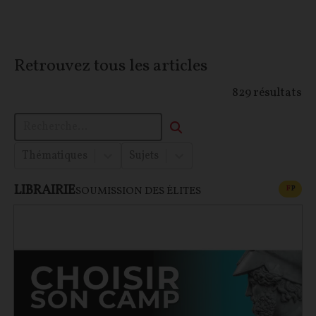
Retrouvez tous les articles
829
résultats
Thématiques
Sujets
LIBRAIRIE
CONT
F
P
SOUMISSION DES ÉLITES