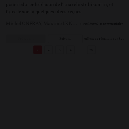
pour redorer le blason de l’anarchiste bisontin, et
faire le sort à quelques idées reçues.
Michel ONFRAY
,
Maxime LE NAGARD
10/06/2026
0
commentaire
Précédent
Suivant
Affiche
12
résultats sur
829
1
2
3
4
…
70