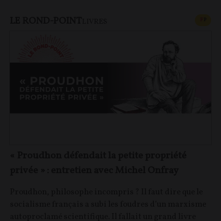
LE ROND-POINT
CONT
F
P
LIVRES
« Proudhon défendait la petite propriété
privée » : entretien avec Michel Onfray
Proudhon, philosophe incompris ? Il faut dire que le
socialisme français a subi les foudres d’un marxisme
autoproclamé scientifique. Il fallait un grand livre