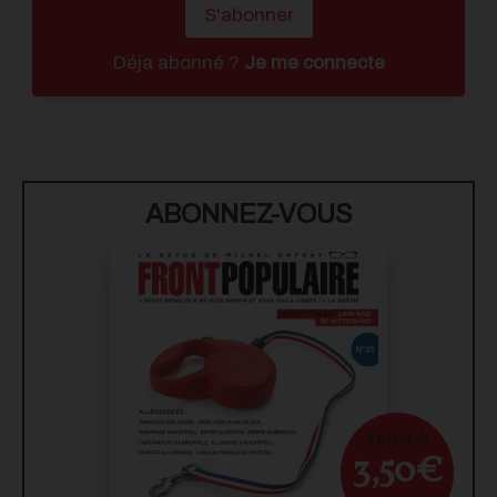
S'abonner
Déja abonné ?
Je me connecte
ABONNEZ-VOUS
À partir de
3,50€