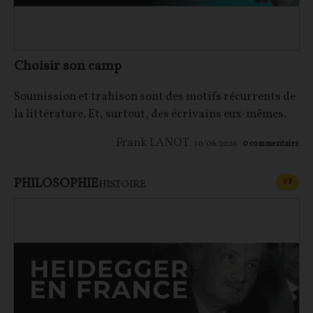
Choisir son camp
Soumission et trahison sont des motifs récurrents de
la littérature. Et, surtout, des écrivains eux-mêmes.
Frank LANOT
10/06/2026
0
commentaire
PHILOSOPHIE
CONT
F
P
HISTOIRE