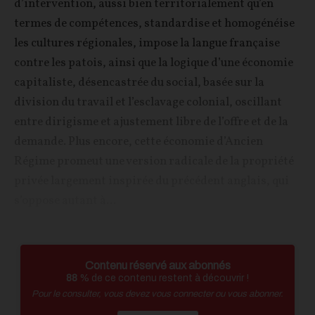
d’intervention, aussi bien territorialement qu’en
termes de compétences, standardise et homogénéise
les cultures régionales, impose la langue française
contre les patois, ainsi que la logique d’une économie
capitaliste, désencastrée du social, basée sur la
division du travail et l’esclavage colonial, oscillant
entre dirigisme et ajustement libre de l’offre et de la
demande. Plus encore, cette économie d’Ancien
Régime promeut une version radicale de la propriété
privée largement inspirée du précédent anglais, qui
s’oppose autant à...
Contenu réservé aux abonnés
88
% de ce contenu restent à découvrir !
Pour le consulter, vous devez vous connecter ou vous abonner.