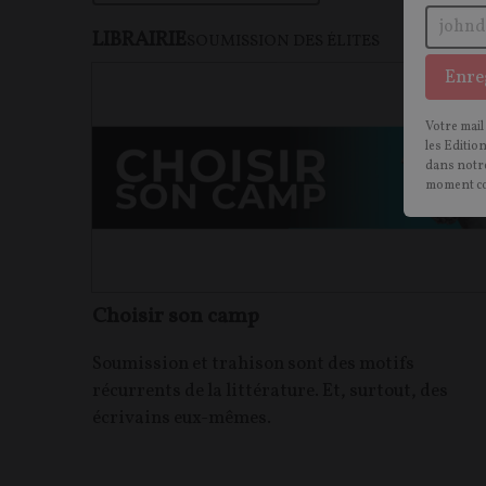
LIBRAIRIE
F
SOUMISSION DES ÉLITES
Enre
Votre mail
les Editio
dans notre
moment c
Choisir son camp
Soumission et trahison sont des motifs
récurrents de la littérature. Et, surtout, des
écrivains eux-mêmes.