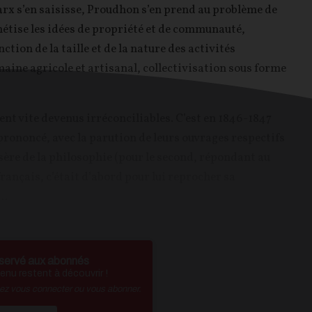
arx s’en saisisse, Proudhon s’en prend au problème de
hétise les idées de propriété et de communauté,
tion de la taille et de la nature des activités
maine agricole et artisanal, collectivisation sous forme
t vite devenus irréconciliables. C’est en 1846-1847
prononcé, avec la parution de leurs ouvrages respectifs
sère de la philosophie (pour le second, répondant au
rançais, c’était d’abord pour lui reprocher sa
..
servé aux abonnés
nu restent à découvrir !
vez vous connecter ou vous abonner.