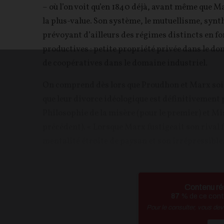
– où l’on voit qu’en 1840 déjà, avant même que M
la plus-value. Son système, le mutuellisme, synt
prévoyant d’ailleurs des régimes distincts en fonc
productives : petite propriété privée dans le do
de coopératives dans le domaine industriel.
On comprend dès lors que Proudhon et Marx soien
que leur divorce idéologique est définitivement 
Philosophie de la misère (pour le premier) et Mi
précédent). « Lorsque Marx fustigeait son rival f
mentalité étroite de paysan et son irrépressible.
Contenu ré
87
% de ce conte
Pour le consulter, vous de