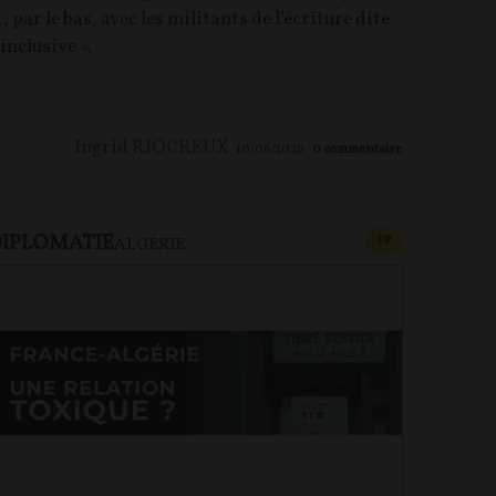
t, par le bas, avec les militants de l’écriture dite
 inclusive ».
Ingrid RIOCREUX
10/06/2026
0
commentaire
IPLOMATIE
U PAYANT
CONTENU PAYAN
F
P
ALGÉRIE