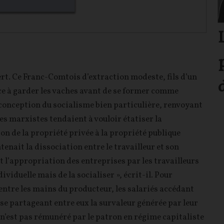
rt. Ce Franc-Comtois d’extraction modeste, fils d’un
nce à garder les vaches avant de se former comme
 conception du socialisme bien particulière, renvoyant
les marxistes tendaient à vouloir étatiser la
n de la propriété privée à la propriété publique
tenait la dissociation entre le travailleur et son
t l’appropriation des entreprises par les travailleurs
dividuelle mais de la socialiser », écrit-il. Pour
l entre les mains du producteur, les salariés accédant
 se partageant entre eux la survaleur générée par leur
t, n’est pas rémunéré par le patron en régime capitaliste