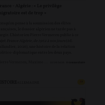
rance - Algérie : « Le privilège
igratoire est de trop »
orsqu’on pense à la soumission des élites
rançaises, le dossier algérien ne tarde pas à
urgir. L’historien Pierre Vermeren publie à ce
ujet
France Algérie, de 1962 à nos jours
(éd.
allandier, 2026), une histoire de la relation
olitico-diplomatique entre les deux pays.
ierre Vermeren
,
Maxime LE NAGARD
10/06/2026
0
commentaire
ISTOIRE
U PAYANT
CONTENU PAYAN
F
P
ALLEMAGNE