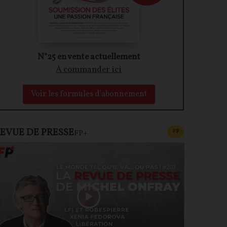
N°25 en vente actuellement
À commander ici
Voir les formules d'abonnement
EVUE DE PRESSE
CONTENU PAYAN
F
P
FP+