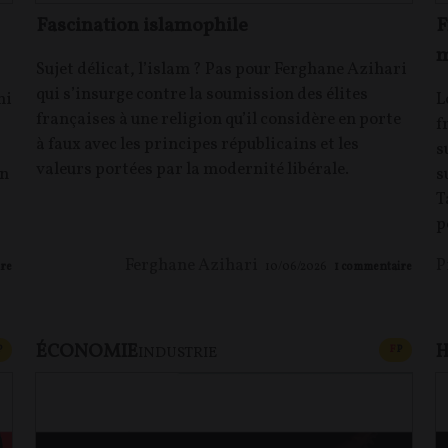
Fascination islamophile
F
m
Sujet délicat, l’islam ? Pas pour Ferghane Azihari
qui s’insurge contre la soumission des élites
mi
L
françaises à une religion qu’il considère en porte
f
à faux avec les principes républicains et les
s
valeurs portées par la modernité libérale.
en
s
T
p
Ferghane Azihari
P
re
10/06/2026
1
commentaire
ÉCONOMIE
H
CONTENU PAYANT
CONTEN
P
F
P
INDUSTRIE