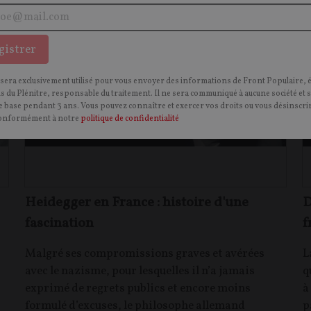
PHILOSOPHIE
C
CONTENU PAYANT
CONTEN
P
F
P
HISTOIRE
gistrer
 sera exclusivement utilisé pour vous envoyer des informations de Front Populaire, 
ns du Plénitre, responsable du traitement. Il ne sera communiqué à aucune société et 
 base pendant 3 ans. Vous pouvez connaître et exercer vos droits ou vous désinscrir
onformément à notre
politique de confidentialité
Heidegger en France : histoire d'une
D
fascination
f
Malgré ses compromissions graves et avérées
L
avec le nazisme, pour lesquelles il n’a jamais
q
exprimé de regrets publics et encore moins
à
formulé d’excuses, le philosophe allemand
p