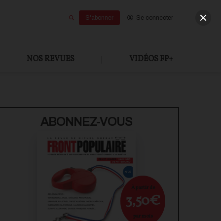
S'abonner
Se connecter
NOS REVUES
|
VIDÉOS FP+
U PAYANT
ABONNEZ-VOUS
À partir de
3,50€
par mois