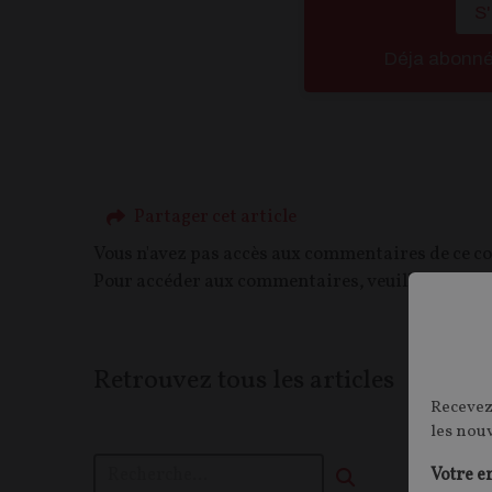
S
Déja abonn
Partager cet article
Vous n'avez pas accès aux commentaires de ce c
Pour accéder aux commentaires, veuillez vous c
Retrouvez tous les articles
Recevez
les nou
Votre e