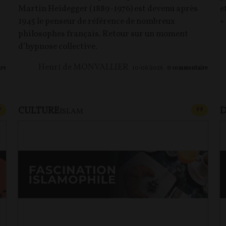
Martin Heidegger (1889-1976) est devenu après
e
1945 le penseur de référence de nombreux
«
philosophes français. Retour sur un moment
d’hypnose collective.
Henri de MONVALLIER
re
10/06/2026
0
commentaire
CULTURE
D
CONTENU PAYANT
CONTEN
P
F
P
ISLAM