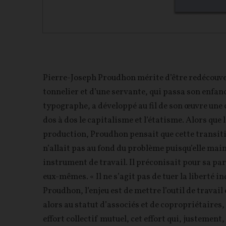
Pierre-Joseph Proudhon mérite d’être redécouve
tonnelier et d’une servante, qui passa son enfa
typographe, a développé au fil de son œuvre une
dos à dos le capitalisme et l’étatisme. Alors que 
production, Proudhon pensait que cette transitio
n’allait pas au fond du problème puisqu’elle main
instrument de travail. Il préconisait pour sa par
eux-mêmes. « Il ne s’agit pas de tuer la liberté in
Proudhon, l’enjeu est de mettre l’outil de travai
alors au statut d’associés et de copropriétaires,
effort collectif mutuel, cet effort qui, justemen