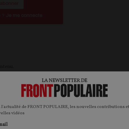
'abonner
é ?
Je me connecte
ontenu.
onnecter.
LA NEWSLETTER DE
 l'actualité de FRONT POPULAIRE, les nouvelles contributions et
velles vidéos
mail