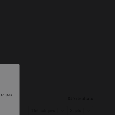
 toutes
829
résultats
Thématiques
Sujets