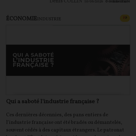
Denis COLLIN
10/06/2026
0
commentaire
ÉCONOMIE
CONT
F
P
INDUSTRIE
Qui a saboté l'industrie française ?
Ces dernières décennies, des pans entiers de
l’industrie française ont été bradés ou démantelés,
souvent cédés à des capitaux étrangers. Le patronat