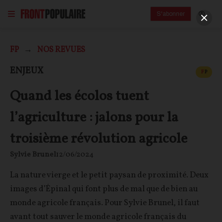
S'abonner
FP
NOS REVUES
CONT
ENJEUX
F
P
Quand les écolos tuent
l’agriculture : jalons pour la
troisième révolution agricole
Sylvie Brunel
12/06/2024
La nature vierge et le petit paysan de proximité. Deux
images d’Épinal qui font plus de mal que de bien au
monde agricole français. Pour Sylvie Brunel, il faut
avant tout sauver le monde agricole français du