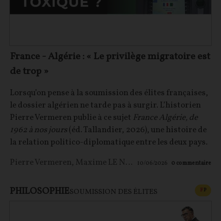
France - Algérie : « Le privilège migratoire est
de trop »
Lorsqu’on pense à la soumission des élites françaises,
le dossier algérien ne tarde pas à surgir. L’historien
Pierre Vermeren publie à ce sujet
France Algérie, de
1962 à nos jours
(éd. Tallandier, 2026), une histoire de
la relation politico-diplomatique entre les deux pays.
Pierre Vermeren
,
Maxime LE NAGARD
10/06/2026
0
commentaire
PHILOSOPHIE
CONT
F
P
SOUMISSION DES ÉLITES