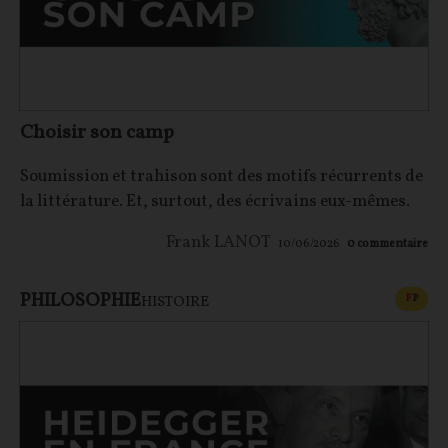
Choisir son camp
Soumission et trahison sont des motifs récurrents de
la littérature. Et, surtout, des écrivains eux-mêmes.
Frank LANOT
10/06/2026
0
commentaire
PHILOSOPHIE
CONT
F
P
HISTOIRE