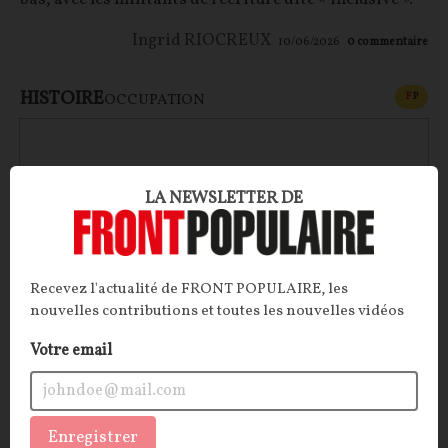
Ingrid RIOCREUX
10/06/2026
0
commentaire
HISTOIRE
CONT
F
P
OCCUPATION
LA NEWSLETTER DE
Recevez l'actualité de FRONT POPULAIRE, les
nouvelles contributions et toutes les nouvelles vidéos
Votre email
Les affinités inavouables : Mitterrand et Ernst
Jünger
Enregistrer
Un chef d’État français socialiste peut-il être ami