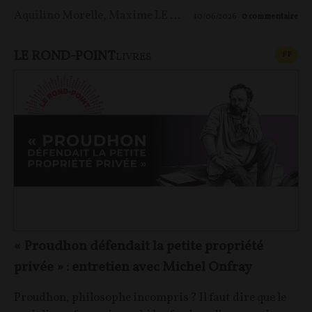
Aquilino Morelle
,
Maxime LE NAGARD
10/06/2026
0
commentaire
LE ROND-POINT
CONT
F
P
LIVRES
« Proudhon défendait la petite propriété
privée » : entretien avec Michel Onfray
Proudhon, philosophe incompris ? Il faut dire que le