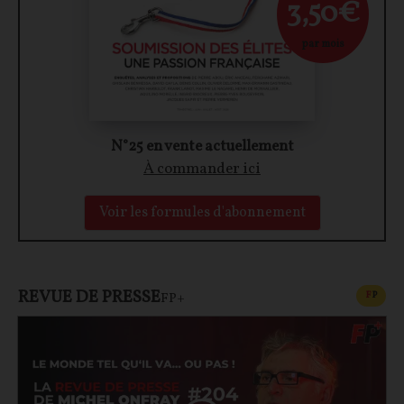
3,50€
par mois
N°25 en vente actuellement
À commander ici
Voir les formules d'abonnement
REVUE DE PRESSE
CONT
F
P
FP+