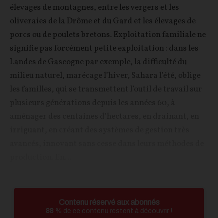
élevages de montagnes, entre les vergers et les
oliveraies de la Drôme et du Gard et les élevages de
porcs ou de poulets bretons. Exploitation familiale ne
signifie pas forcément petite exploitation : dans les
Landes de Gascogne par exemple, la difficulté du
milieu naturel, marécage l’hiver, Sahara l’été, oblige
les familles, qui se transmettent l’outil de travail sur
plusieurs générations depuis les années 60, à
aménager des centaines d’hectares, en drainant, en
irriguant, en créant des systèmes de gestion très
avancés, innovant sans cesse dans leurs méthodes de
production. En...
Contenu réservé aux abonnés
88
% de ce contenu restent à découvrir !