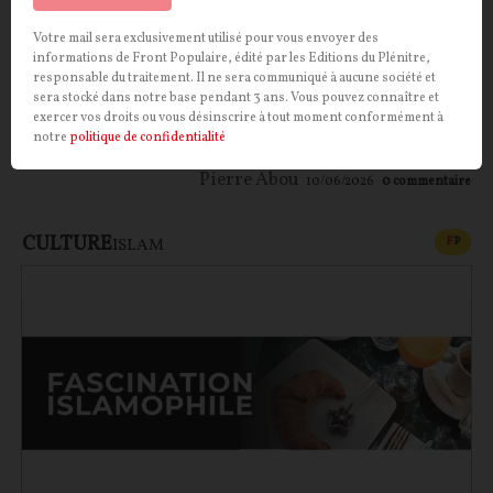
avec un écrivain nationaliste allemand, ancien
Votre mail sera exclusivement utilisé pour vous envoyer des
officier de la Wehrmacht en poste à l’hôtel Majestic
informations de Front Populaire, édité par les Editions du Plénitre,
durant l’Occupation ? Il semblerait bien que oui.
responsable du traitement. Il ne sera communiqué à aucune société et
sera stocké dans notre base pendant 3 ans. Vous pouvez connaître et
Troublante fascination que celle de François
exercer vos droits ou vous désinscrire à tout moment conformément à
Mitterrand pour Ernst Jünger…
notre
politique de confidentialité
Pierre Abou
10/06/2026
0
commentaire
CULTURE
CONT
F
P
ISLAM