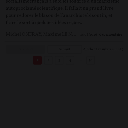
socialisme français a subi les foudres d’un marxisme
autoproclamé scientifique. Il fallait un grand livre
pour redorer le blason de l’anarchiste bisontin, et
faire le sort à quelques idées reçues.
Michel ONFRAY
,
Maxime LE NAGARD
10/06/2026
0
commentaire
Précédent
Suivant
Affiche
12
résultats sur
829
1
2
3
4
…
70