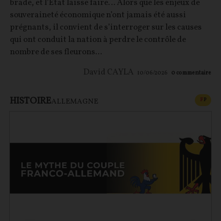
brade, et l’État laisse faire… Alors que les enjeux de
souveraineté économique n’ont jamais été aussi
prégnants, il convient de s’interroger sur les causes
qui ont conduit la nation à perdre le contrôle de
nombre de ses fleurons...
David CAYLA
10/06/2026
0
commentaire
HISTOIRE
CONT
F
P
ALLEMAGNE