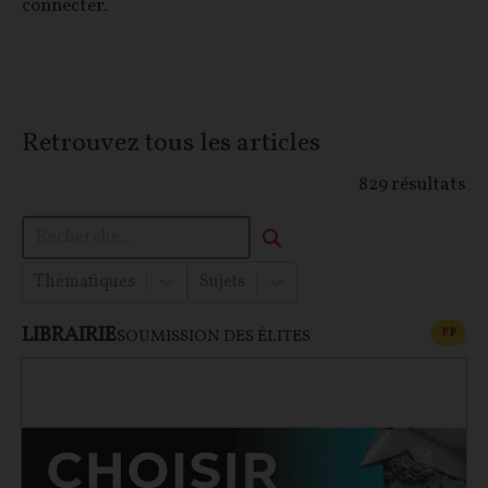
connecter.
Retrouvez tous les articles
829
résultats
Thématiques
Sujets
LIBRAIRIE
CONT
F
P
SOUMISSION DES ÉLITES