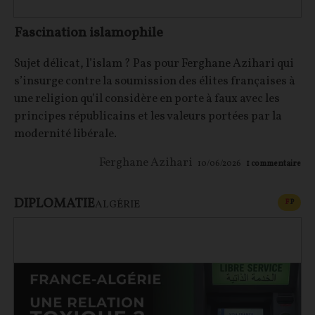
Fascination islamophile
Sujet délicat, l’islam ? Pas pour Ferghane Azihari qui
s’insurge contre la soumission des élites françaises à
une religion qu’il considère en porte à faux avec les
principes républicains et les valeurs portées par la
modernité libérale.
Ferghane Azihari
10/06/2026
1
commentaire
DIPLOMATIE
CONT
F
P
ALGÉRIE