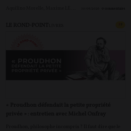
Aquilino Morelle
,
Maxime LE NAGARD
10/06/2026
0
commentaire
LE ROND-POINT
CONT
F
P
LIVRES
« Proudhon défendait la petite propriété
privée » : entretien avec Michel Onfray
Proudhon, philosophe incompris ? Il faut dire que le