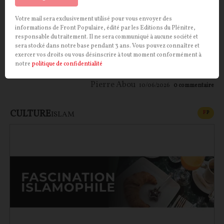
Un chef d’État français socialiste peut-il être ami
avec un écrivain nationaliste allemand, ancien
Votre mail sera exclusivement utilisé pour vous envoyer des
officier de la Wehrmacht en poste à l’hôtel Majestic
informations de Front Populaire, édité par les Editions du Plénitre,
responsable du traitement. Il ne sera communiqué à aucune société et
durant l’Occupation ? Il semblerait bien que oui.
sera stocké dans notre base pendant 3 ans. Vous pouvez connaître et
Troublante fascination que celle de François
exercer vos droits ou vous désinscrire à tout moment conformément à
Mitterrand pour Ernst Jünger…
notre
politique de confidentialité
Pierre Abou
10/06/2026
0
commentaire
CULTURE
CONT
F
P
ISLAM