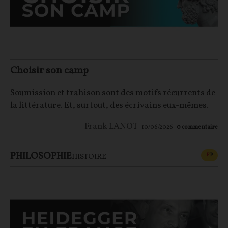
Choisir son camp
Soumission et trahison sont des motifs récurrents de
la littérature. Et, surtout, des écrivains eux-mêmes.
Frank LANOT
10/06/2026
0
commentaire
PHILOSOPHIE
CONT
F
P
HISTOIRE