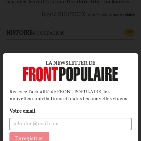
bas, avec les militants de l’écriture dite « inclusive ».
Ingrid RIOCREUX
10/06/2026
0
commentaire
HISTOIRE
CONT
F
P
OCCUPATION
LA NEWSLETTER DE
Recevez l'actualité de FRONT POPULAIRE, les
nouvelles contributions et toutes les nouvelles vidéos
Votre email
Les affinités inavouables : Mitterrand et Ernst
Jünger
Enregistrer