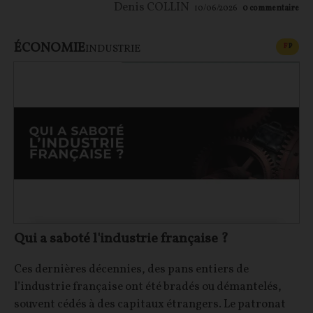
Denis COLLIN
10/06/2026
0
commentaire
ÉCONOMIE
CONT
F
P
INDUSTRIE
Qui a saboté l'industrie française ?
Ces dernières décennies, des pans entiers de
l’industrie française ont été bradés ou démantelés,
souvent cédés à des capitaux étrangers. Le patronat