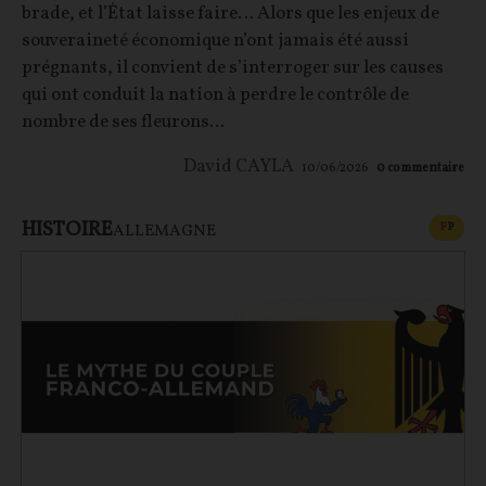
brade, et l’État laisse faire… Alors que les enjeux de
souveraineté économique n’ont jamais été aussi
prégnants, il convient de s’interroger sur les causes
qui ont conduit la nation à perdre le contrôle de
nombre de ses fleurons...
David CAYLA
10/06/2026
0
commentaire
HISTOIRE
CONT
F
P
ALLEMAGNE