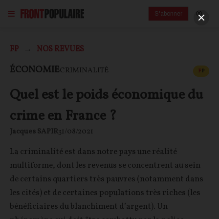
S'abonner
FP
NOS REVUES
CONT
ÉCONOMIE
CRIMINALITÉ
F
P
Quel est le poids économique du
crime en France ?
Jacques SAPIR
31/08/2021
La criminalité est dans notre pays une réalité
multiforme, dont les revenus se concentrent au sein
de certains quartiers très pauvres (notamment dans
les cités) et de certaines populations très riches (les
bénéficiaires du blanchiment d’argent). Un