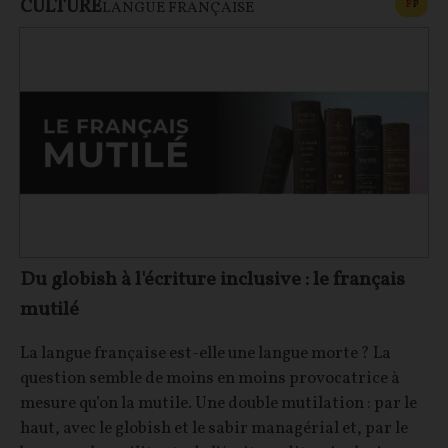
CULTURE
CONT
F
P
LANGUE FRANÇAISE
Du globish à l'écriture inclusive : le français
mutilé
La langue française est-elle une langue morte ? La
question semble de moins en moins provocatrice à
mesure qu’on la mutile. Une double mutilation : par le
haut, avec le globish et le sabir managérial et, par le