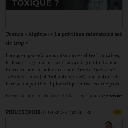
France - Algérie : « Le privilège migratoire est
de trop »
Lorsqu’on pense à la soumission des élites françaises,
le dossier algérien ne tarde pas à surgir. L’historien
Pierre Vermeren publie à ce sujet
France Algérie, de
1962 à nos jours
(éd. Tallandier, 2026), une histoire de
la relation politico-diplomatique entre les deux pays.
Pierre Vermeren
,
Maxime LE NAGARD
10/06/2026
0
commentaire
PHILOSOPHIE
CONT
F
P
SOUMISSION DES ÉLITES