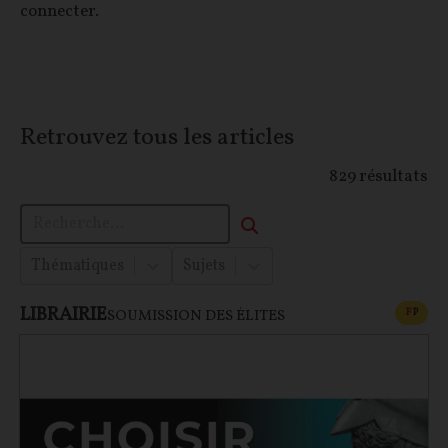
connecter.
Retrouvez tous les articles
829
résultats
Thématiques
Sujets
LIBRAIRIE
CONT
F
P
SOUMISSION DES ÉLITES