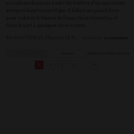
socialisme français a subi les foudres d’un marxisme
autoproclamé scientifique. Il fallait un grand livre
pour redorer le blason de l’anarchiste bisontin, et
faire le sort à quelques idées reçues.
Michel ONFRAY
,
Maxime LE NAGARD
10/06/2026
0
commentaire
Précédent
Suivant
Affiche
12
résultats sur
829
1
2
3
4
…
70