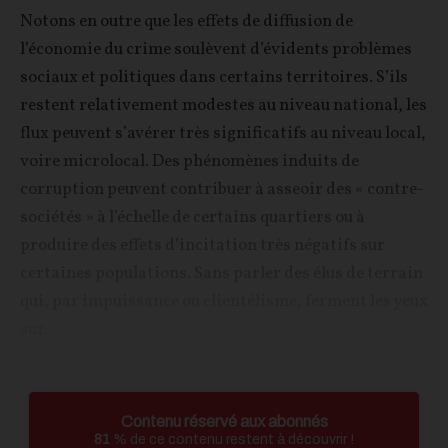
Notons en outre que les effets de diffusion de
l’économie du crime soulèvent d’évidents problèmes
sociaux et politiques dans certains territoires. S’ils
restent relativement modestes au niveau national, les
flux peuvent s’avérer très significatifs au niveau local,
voire microlocal. Des phénomènes induits de
corruption peuvent contribuer à asseoir des « contre-
sociétés » à l’échelle de certains quartiers ou à
produire des effets d’incitation très négatifs sur
certaines populations. Sans parler des élus de terrain
qui, par impuissance ou clientélisme, ferment les yeux
sur...
Contenu réservé aux abonnés
81
% de ce contenu restent à découvrir !