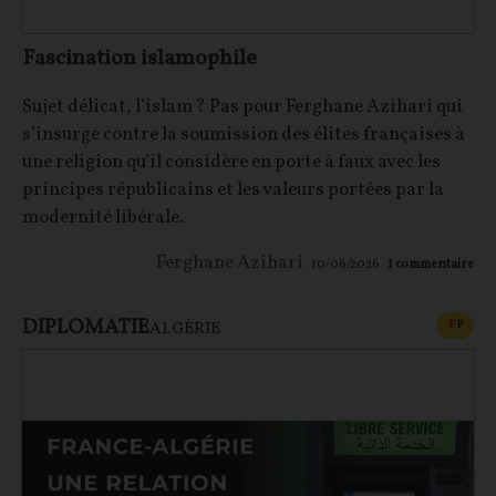
Fascination islamophile
Sujet délicat, l’islam ? Pas pour Ferghane Azihari qui
s’insurge contre la soumission des élites françaises à
une religion qu’il considère en porte à faux avec les
principes républicains et les valeurs portées par la
modernité libérale.
Ferghane Azihari
10/06/2026
1
commentaire
DIPLOMATIE
CONT
F
P
ALGÉRIE