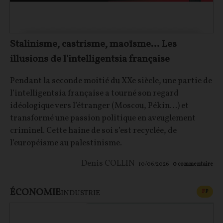
Stalinisme, castrisme, maoïsme… Les
illusions de l'intelligentsia française
Pendant la seconde moitié du XXe siècle, une partie de
l’intelligentsia française a tourné son regard
idéologique vers l’étranger (Moscou, Pékin…) et
transformé une passion politique en aveuglement
criminel. Cette haine de soi s’est recyclée, de
l’européisme au palestinisme.
Denis COLLIN
10/06/2026
0
commentaire
ÉCONOMIE
CONT
F
P
INDUSTRIE