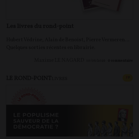
Les livres du rond-point
Hubert Védrine, Alain de Benoist, Pierre Vermeren…
Quelques sorties récentes en librairie.
Maxime LE NAGARD
10/06/2026
0
commentaire
LE ROND-POINT
CONT
F
P
LIVRES