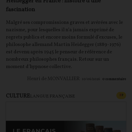
Heidegger en France : histoire d'une
fascination
Malgré ses compromissions graves et avérées avec le
nazisme, pour lesquelles il n’a jamais exprimé de
regrets publics et encore moins formulé d’excuses, le
philosophe allemand Martin Heidegger (1889-1976)
est devenu après 1945 le penseur de référence de
nombreux philosophes français. Retour sur un
moment d’hypnose collective.
Henri de MONVALLIER
10/06/2026
0
commentaire
CULTURE
CONT
F
P
LANGUE FRANÇAISE