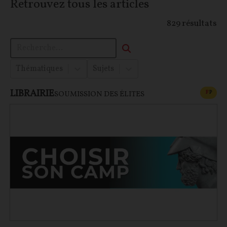
Retrouvez tous les articles
829
résultats
Thématiques
Sujets
LIBRAIRIE
CONT
F
P
SOUMISSION DES ÉLITES