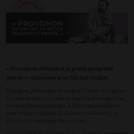
« Proudhon défendait la petite propriété
privée » : entretien avec Michel Onfray
Proudhon, philosophe incompris ? Il faut dire que le
socialisme français a subi les foudres d’un marxisme
autoproclamé scientifique. Il fallait un grand livre
pour redorer le blason de l’anarchiste bisontin, et
faire le sort à quelques idées reçues.
Michel ONFRAY
,
Maxime LE NAGARD
10/06/2026
0
commentaire