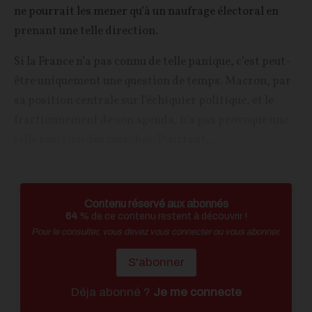
ne pourrait les mener qu’à un naufrage électoral en
prenant une telle direction.
Si la France n’a pas connu de telle panique, c’est peut-
être uniquement une question de temps. Macron, par
sa position centrale sur l’échiquier politique, et le
fractionnement de son agenda, n’a pas provoqué une
telle réaction des marchés. Pourtant,...
Contenu réservé aux abonnés
64
% de ce contenu restent à découvrir !
Pour le consulter, vous devez vous connecter ou vous abonner.
S'abonner
Déja abonné ?
Je me connecte