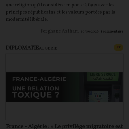
une religion qu’il considère en porte à faux avec les
principes républicains et les valeurs portées par la
modernité libérale.
Ferghane Azihari
10/06/2026
1
commentaire
DIPLOMATIE
CONT
F
P
ALGÉRIE
France - Algérie : « Le privilège migratoire est