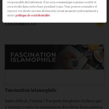
responsable du traitement. Il ne sera communiqué à aucune société et
sera stocké dans notre base pendant 3 ans. Vous pouvez connaître et
Pierre Abou
10/06/2026
0
commentaire
exercer vos droits ou vous désinscrire à tout moment conformément à
notre
politique de confidentialité
CULTURE
CONT
F
P
ISLAM
Fascination islamophile
Sujet délicat, l’islam ? Pas pour Ferghane Azihari qui
s’insurge contre la soumission des élites françaises à