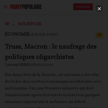
S'abonner
FP
NOS REVUES
CONT
ÉCONOMIE
LE ROND-POINT
F
P
Truss, Macron : le naufrage des
politiques oligarchistes
Laurent HERBLAY
08/12/2022
Des deux côtés de la Manche, cet automne a été celui
de l’échec des recettes économiques néolibérales avec,
au Royaume-Uni, une Première ministre qui doit
démissionner après être entrée en fonction quelques
semaines auparavant et en France, un déficit