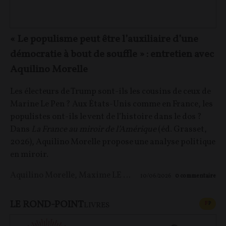
« Le populisme peut être l’auxiliaire d’une
démocratie à bout de souffle » : entretien avec
Aquilino Morelle
Les électeurs de Trump sont-ils les cousins de ceux de
Marine Le Pen ? Aux États-Unis comme en France, les
populistes ont-ils le vent de l’histoire dans le dos ?
Dans
La France au miroir de l’Amérique
(éd. Grasset,
2026), Aquilino Morelle propose une analyse politique
en miroir.
Aquilino Morelle
,
Maxime LE NAGARD
10/06/2026
0
commentaire
LE ROND-POINT
CONT
F
P
LIVRES