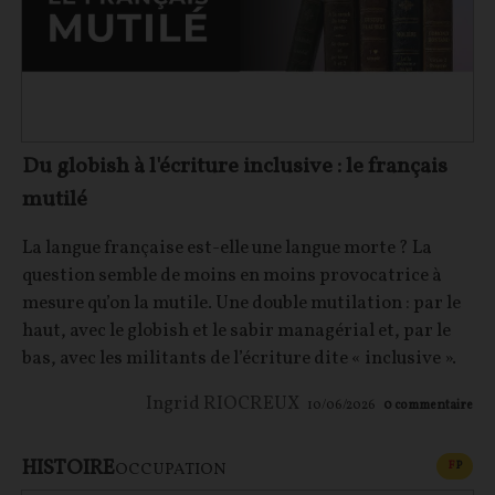
Du globish à l'écriture inclusive : le français
mutilé
La langue française est-elle une langue morte ? La
question semble de moins en moins provocatrice à
mesure qu’on la mutile. Une double mutilation : par le
haut, avec le globish et le sabir managérial et, par le
bas, avec les militants de l’écriture dite « inclusive ».
Ingrid RIOCREUX
10/06/2026
0
commentaire
HISTOIRE
CONT
F
P
OCCUPATION