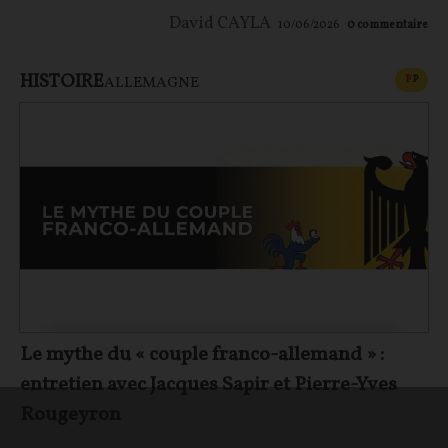
David CAYLA
10/06/2026
0
commentaire
HISTOIRE
CONT
F
P
ALLEMAGNE
Le mythe du « couple franco-allemand » :
entretien avec Jacques Sapir et Pierre-Yves
Rougeyron