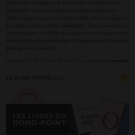
Depuis des décennies, la fiction du « couple franco-
allemand » est entretenue par la sphère politico-
médiatique française. La notion fait pourtant sourire
y compris et surtout en Allemagne ! En s’accrochant à
cette chimère, les élites françaises ont acté une partie
du déclin français en Europe. La question est de savoir
pourquoi et comment.
Jacques SAPIR
,
Pierre-Yves ROUGEYRON
,
Maxime LE 
10/06/2026
0
commentaire
LE ROND-POINT
CONT
F
P
LIVRES