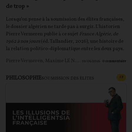
de trop »
Lorsqu’on pense à la soumission des élites françaises,
le dossier algérien ne tarde pas à surgir. L’historien
Pierre Vermeren publie à ce sujet
France Algérie, de
1962 à nos jours
(éd. Tallandier, 2026), une histoire de
la relation politico-diplomatique entre les deux pays.
Pierre Vermeren
,
Maxime LE NAGARD
10/06/2026
0
commentaire
PHILOSOPHIE
CONT
F
P
SOUMISSION DES ÉLITES