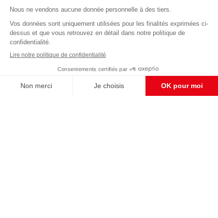
Abonnez-vous à notre newsletter
éditoriale
Enregistrer
CONTACT RÉDACTION
Pour nous écrire, proposer votre aide, un projet
concret, nous vous répondrons,
c'est ici :
contact@frontpopulaire.fr
CONTACT ABONNEMENT
Pour toute question, notre SERVICE CLIENTS
d'Evreux est à votre écoute au
02 78 88 00 35 du lundi au vendredi entre 9h et
18h , ou par mail à :