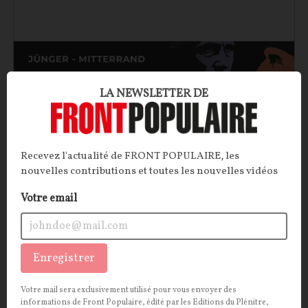
LA NEWSLETTER DE
Recevez l'actualité de FRONT POPULAIRE, les
Les affinités inavouables : Mitterrand et Ernst
nouvelles contributions et toutes les nouvelles vidéos
Jünger
Votre email
Un chef d’État français socialiste peut-il être ami
avec un écrivain nationaliste allemand, ancien
officier de la Wehrmacht en poste à l’hôtel Majestic
Enregistrer
durant l’Occupation ? Il semblerait bien que oui.
Troublante fascination que celle de François
Votre mail sera exclusivement utilisé pour vous envoyer des
informations de Front Populaire, édité par les Editions du Plénitre,
Mitterrand pour Ernst Jünger…