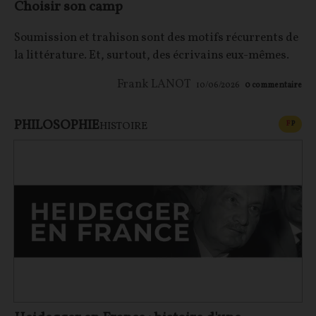
Choisir son camp
Soumission et trahison sont des motifs récurrents de
la littérature. Et, surtout, des écrivains eux-mêmes.
Frank LANOT
10/06/2026
0
commentaire
PHILOSOPHIE
CONT
F
P
HISTOIRE