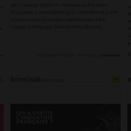
qui s’insurge contre la soumission des élites
mi
L
françaises à une religion qu’il considère en porte
f
à faux avec les principes républicains et les
s
valeurs portées par la modernité libérale.
en
s
T
p
Ferghane Azihari
P
re
10/06/2026
1
commentaire
ÉCONOMIE
H
CONTENU PAYANT
CONTEN
P
F
P
INDUSTRIE