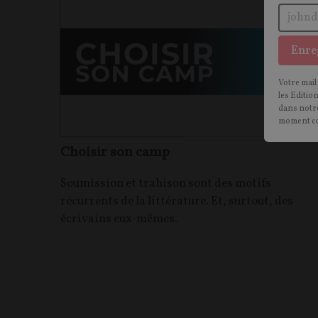
Enre
Votre mail
les Editio
dans notre
moment c
Choisir son camp
Soumission et trahison sont des motifs
récurrents de la littérature. Et, surtout, des
écrivains eux-mêmes.