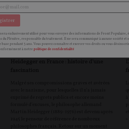
gistrer
 sera exclusivement utilisé pour vous envoyer des informations de Front Populaire, 
ns du Plénitre, responsable du traitement. Il ne sera communiqué à aucune société et 
 base pendant 3 ans. Vous pouvez connaître et exercer vos droits ou vous désinscrir
onformément à notre
politique de confidentialité
Heidegger en France : histoire d'une
D
fascination
f
Malgré ses compromissions graves et avérées
L
avec le nazisme, pour lesquelles il n’a jamais
q
exprimé de regrets publics et encore moins
à
formulé d’excuses, le philosophe allemand
p
Martin Heidegger (1889-1976) est devenu après
e
1945 le penseur de référence de nombreux
«
philosophes français. Retour sur un moment