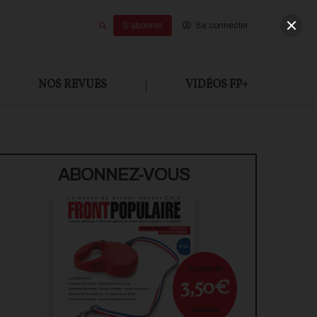
S'abonner
Se connecter
NOS REVUES
|
VIDÉOS FP+
U PAYANT
ABONNEZ-VOUS
À partir de
3,50€
par mois