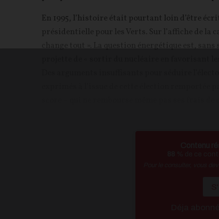
En 1995, l’histoire était pourtant loin d’être éc
présidentielle pour les Verts. Sur l’affiche de la 
change tout ». La question énergétique est, san
projette de « sortir du nucléaire en favorisant l
Des arguments insuffisants pour séduire l’élector
exprimés à l’issue de cette élection remportée pa
score – qui ne rembourse même pas ses frais de
Contenu ré
88
% de ce conte
Pour le consulter, vous de
S
Déja abonn