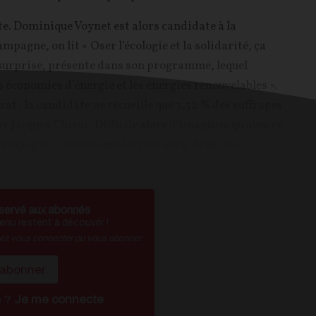
rite. Dominique Voynet est alors candidate à la
campagne, on lit « Oser l’écologie et la solidarité, ça
s surprise, présente dans son programme, lequel
es économies d’énergie et les énergies renouvelables ».
at : la candidate ne recueille que 3,32 % des suffrages
r Jacques Chirac. Difficile alors d’imaginer qu’avec ce
 campagne – Dominique Voynet aura, deux ans...
servé aux abonnés
nu restent à découvrir !
vez vous connecter ou vous abonner.
'abonner
é ?
Je me connecte