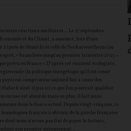
derniers réacteurs nucléaires… Le 27 septembre
Économie et du Climat, a annoncé, lors d’une
sar 2 (près de Munich) et celle de Neckarwestheim (au
 regret, « branchées jusqu’au premier trimestre 2023 ».
 que prévu en France ». D’après cet éminent écologiste,
rgiewende (la politique énergétique qu’il est censé
son pays) est compromise aujourd’hui à cause des
Habeck n’est-il pas ici ce que l’on pourrait qualifier
n excuse est absurde mais en plus, il fait mine
immense dans le fiasco actuel. Depuis vingt-cinq ans, ce
rs homologues français à obtenir de la gauche française
ire dont nous n’avons pas fini de payer la facture,
pendant son premier quinquennat…