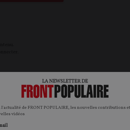
ontenu.
onnecter.
LA NEWSLETTER DE
 l'actualité de FRONT POPULAIRE, les nouvelles contributions et
velles vidéos
PHILOSOPHIE
C
CONTENU PAYANT
CONTEN
P
F
P
HISTOIRE
mail