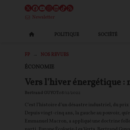
Newsletter
POLITIQUE
SOCIÉTÉ
FP
NOS REVUES
ÉCONOMIE
Vers l'hiver énergétique : 
Bertrand GUYOT
08/12/2022
C’est l’histoire d’un désastre industriel, du prix
Depuis vingt-cinq ans, la gauche au pouvoir, qu’e
Emmanuel Macron, a appliqué une doctrine folle e
parti, Europe Écologie-Les Verts. Bertrand Guyot