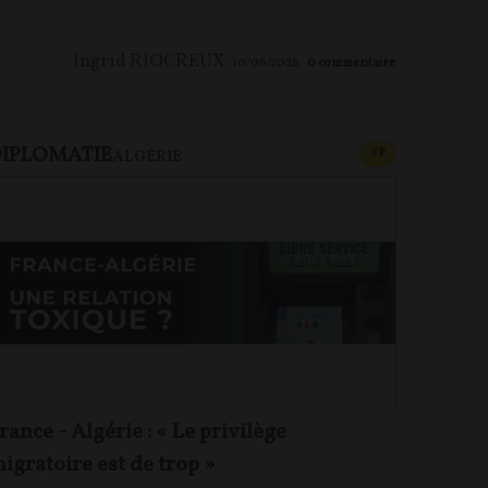
Ingrid RIOCREUX
10/06/2026
0
commentaire
IPLOMATIE
U PAYANT
CONTENU PAYAN
F
P
ALGÉRIE
rance - Algérie : « Le privilège
igratoire est de trop »