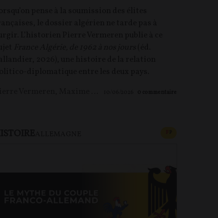
orsqu’on pense à la soumission des élites
rançaises, le dossier algérien ne tarde pas à
urgir. L’historien Pierre Vermeren publie à ce
ujet
France Algérie, de 1962 à nos jours
(éd.
allandier, 2026), une histoire de la relation
olitico-diplomatique entre les deux pays.
ierre Vermeren
,
Maxime LE NAGARD
10/06/2026
0
commentaire
ISTOIRE
U PAYANT
CONTENU PAYAN
F
P
ALLEMAGNE