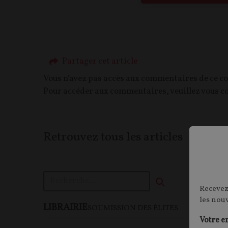
Partager cet article
Vous n'avez pas accès aux commentaires de ce c
Pour accéder aux commentaires, veuillez vous c
Retrouvez tous les articles
Recevez
les nou
LIBRAIRIE
F
SOUMISSION DES ÉLITES
Votre e