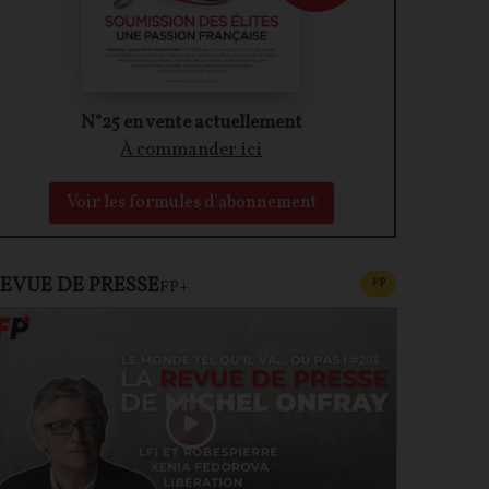
N°25 en vente actuellement
À commander ici
Voir les formules d'abonnement
EVUE DE PRESSE
CONTENU PAYAN
F
P
FP+