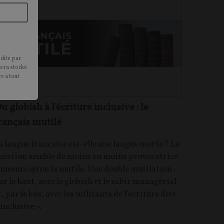
édité par
sera stocké
e à tout
u globish à l'écriture inclusive : le
rançais mutilé
a langue française est-elle une langue morte ? La
uestion semble de moins en moins provocatrice
 mesure qu’on la mutile. Une double mutilation :
ar le haut, avec le globish et le sabir managérial
t, par le bas, avec les militants de l’écriture dite
 inclusive ».