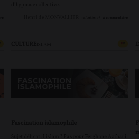
d’hypnose collective.
Henri de MONVALLIER
re
10/06/2026
0
commentaire
CULTURE
D
CONTENU PAYANT
CONTEN
P
F
P
ISLAM
Fascination islamophile
F
m
Sujet délicat, l’islam ? Pas pour Ferghane Azihari