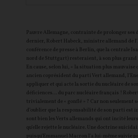
Pauvre Allemagne, contrainte de prolonger ses 
dernier, Robert Habeck, ministre allemand de l’
conférence de presse à Berlin, que la centrale I
nord de Stuttgart) resteraient, à son plus grand
En cause, selon lui, « la situation plus mauvaise
ancien coprésident du parti Vert allemand, l’Ene
appliquer et qui acte la sortie du nucléaire de 
déficiences… du parc nucléaire français ! Robert 
trivialement de « gonflé » ? Car non seulement so
d’oublier que la responsabilité de son parti est 
sont bien les Verts allemands qui ont incité leu
qu’elle rejette le nucléaire. Une doctrine suicida
puisqu’Emmanuel Macron l’a lui-même suivie 