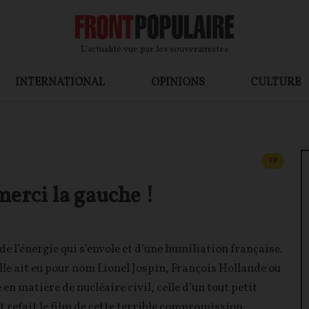
L’actualité vue par les souverainistes
INTERNATIONAL
OPINIONS
CULTURE
CONTEN
F
P
merci la gauche !
 de l’énergie qui s’envole et d’une humiliation française.
lle ait eu pour nom Lionel Jospin, François Hollande ou
n matière de nucléaire civil, celle d’un tout petit
 refait le film de cette terrible compromission.