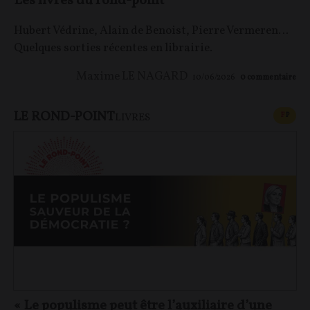
Les livres du rond-point
Hubert Védrine, Alain de Benoist, Pierre Vermeren…
Quelques sorties récentes en librairie.
Maxime LE NAGARD
10/06/2026
0
commentaire
LE ROND-POINT
CONT
F
P
LIVRES
« Le populisme peut être l’auxiliaire d’une