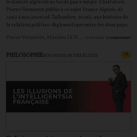
le dossier algérien ne tarde pas à surgir. L’historien
Pierre Vermeren publie à ce sujet
France Algérie, de
1962 à nos jours
(éd. Tallandier, 2026), une histoire de
la relation politico-diplomatique entre les deux pays.
Pierre Vermeren
,
Maxime LE NAGARD
10/06/2026
0
commentaire
PHILOSOPHIE
CONT
F
P
SOUMISSION DES ÉLITES