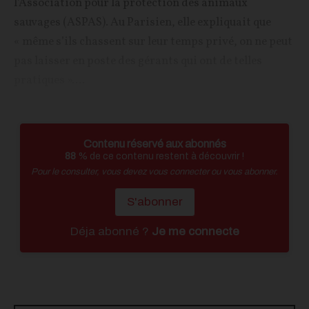
l’Association pour la protection des animaux
sauvages (ASPAS). Au Parisien, elle expliquait que
« même s’ils chassent sur leur temps privé, on ne peut
pas laisser en poste des gérants qui ont de telles
pratiques »....
Contenu réservé aux abonnés
88
% de ce contenu restent à découvrir !
Pour le consulter, vous devez vous connecter ou vous abonner.
S'abonner
Déja abonné ?
Je me connecte