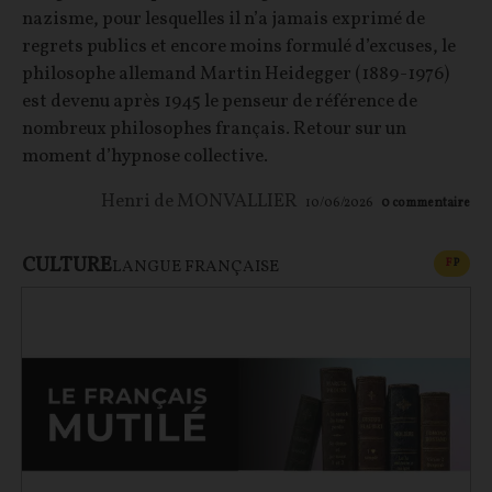
nazisme, pour lesquelles il n’a jamais exprimé de
regrets publics et encore moins formulé d’excuses, le
philosophe allemand Martin Heidegger (1889-1976)
est devenu après 1945 le penseur de référence de
nombreux philosophes français. Retour sur un
moment d’hypnose collective.
Henri de MONVALLIER
10/06/2026
0
commentaire
CULTURE
CONT
F
P
LANGUE FRANÇAISE