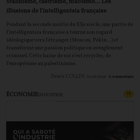
Stalinisme, castrisme, maoïsme… Les
illusions de l'intelligentsia française
Pendant la seconde moitié du XXe siècle, une partie de
l’intelligentsia française a tourné son regard
idéologique vers l’étranger (Moscou, Pékin…) et
transformé une passion politique en aveuglement
criminel. Cette haine de soi s’est recyclée, de
l’européisme au palestinisme.
Denis COLLIN
10/06/2026
0
commentaire
ÉCONOMIE
CONT
F
P
INDUSTRIE