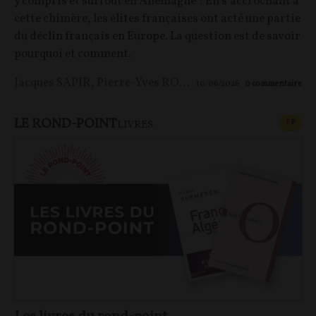
y compris et surtout en Allemagne ! En s’accrochant à
cette chimère, les élites françaises ont acté une partie
du déclin français en Europe. La question est de savoir
pourquoi et comment.
Jacques SAPIR
,
Pierre-Yves ROUGEYRON
,
Maxime LE 
10/06/2026
0
commentaire
LE ROND-POINT
CONT
F
P
LIVRES