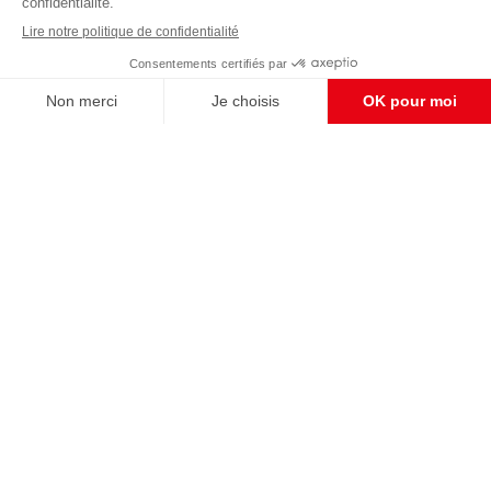
Enregistrer
CONTACT RÉDACTION
Pour nous écrire, proposer votre aide, un projet
concret, nous vous répondrons,
c'est ici :
contact@frontpopulaire.fr
CONTACT ABONNEMENT
Pour toute question, notre SERVICE CLIENTS
d'Evreux est à votre écoute au
02 78 88 00 35 du lundi au vendredi entre 9h et
18h , ou par mail à :
abo@frontpopulaire.fr