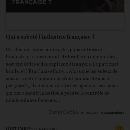
Qui a saboté l'industrie française ?
Ces dernières décennies, des pans entiers de
l’industrie française ont été bradés ou démantelés,
souvent cédés à des capitaux étrangers. Le patronat
brade, et l’État laisse faire… Alors que les enjeux de
souveraineté économique n’ont jamais été aussi
prégnants, il convient de s’interroger sur les causes
qui ont conduit la nation à perdre le contrôle de
nombre de ses fleurons...
David CAYLA
10/06/2026
0
commentaire
HISTOIRE
CONT
F
P
ALLEMAGNE