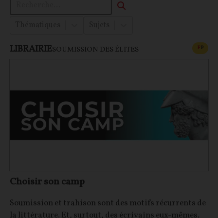
Thématiques
Sujets
LIBRAIRIE
CONT
F
P
SOUMISSION DES ÉLITES
Choisir son camp
Soumission et trahison sont des motifs récurrents de
la littérature. Et, surtout, des écrivains eux-mêmes.