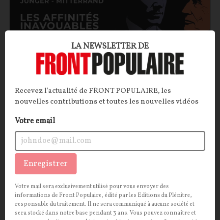
LA NEWSLETTER DE
Les affinités inavouables : Mitterrand et Ernst
Recevez l'actualité de FRONT POPULAIRE, les
Jünger
nouvelles contributions et toutes les nouvelles vidéos
Un chef d’État français socialiste peut-il être ami
Votre email
avec un écrivain nationaliste allemand, ancien
officier de la Wehrmacht en poste à l’hôtel Majestic
durant l’Occupation ? Il semblerait bien que oui.
Enregistrer
Troublante fascination que celle de François
Mitterrand pour Ernst Jünger…
Votre mail sera exclusivement utilisé pour vous envoyer des
informations de Front Populaire, édité par les Editions du Plénitre,
Pierre Abou
10/06/2026
0
commentaire
responsable du traitement. Il ne sera communiqué à aucune société et
sera stocké dans notre base pendant 3 ans. Vous pouvez connaître et