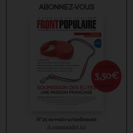
ABONNEZ-VOUS
À partir de
3,50€
par mois
N°25 en vente actuellement
À commander ici