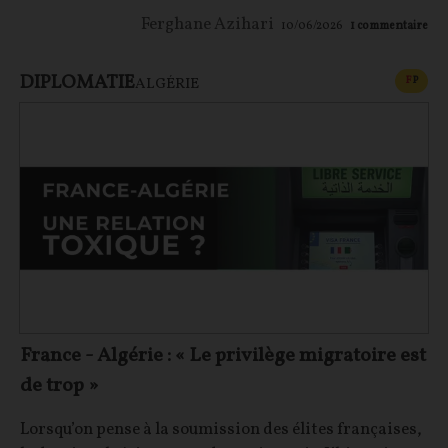
Ferghane Azihari
10/06/2026
1
commentaire
DIPLOMATIE
CONT
F
P
ALGÉRIE
France - Algérie : « Le privilège migratoire est
de trop »
Lorsqu’on pense à la soumission des élites françaises,