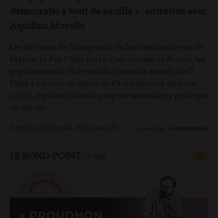
démocratie à bout de souffle » : entretien avec
Aquilino Morelle
Les électeurs de Trump sont-ils les cousins de ceux de
Marine Le Pen ? Aux États-Unis comme en France, les
populistes ont-ils le vent de l’histoire dans le dos ?
Dans
La France au miroir de l’Amérique
(éd. Grasset,
2026), Aquilino Morelle propose une analyse politique
en miroir.
Aquilino Morelle
,
Maxime LE NAGARD
10/06/2026
0
commentaire
LE ROND-POINT
CONT
F
P
LIVRES