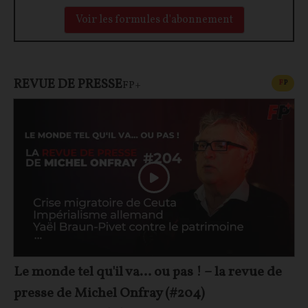
Voir les formules d'abonnement
REVUE DE PRESSE
CONT
F
P
FP+
Le monde tel qu'il va… ou pas ! – la revue de
presse de Michel Onfray (#204)