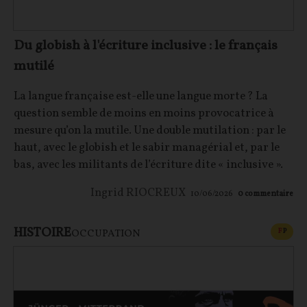
Du globish à l'écriture inclusive : le français
mutilé
La langue française est-elle une langue morte ? La
question semble de moins en moins provocatrice à
mesure qu’on la mutile. Une double mutilation : par le
haut, avec le globish et le sabir managérial et, par le
bas, avec les militants de l’écriture dite « inclusive ».
Ingrid RIOCREUX
10/06/2026
0
commentaire
HISTOIRE
CONT
F
P
OCCUPATION