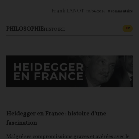
Frank LANOT
10/06/2026
0
commentaire
PHILOSOPHIE
CONT
F
P
HISTOIRE
Heidegger en France : histoire d'une
fascination
Malgré ses compromissions graves et avérées avec le