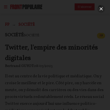
S'abonner
FP
SOCIÉTÉ
CONT
SOCIÉTÉ
SOCIÉTÉ
F
P
Twitter, l'empire des minorités
digitales
Bertrand GUYOT
08/03/2023
Il est au centre de la vie politique et médiatique. On y
croise le meilleur et le pire. Côté pire, on y harcèle en
meute, on y démolit des carrières ou des vies dans des
procès virtuels redoutablement réels. Le réseau social
Twitter exerce aujourd’hui une influence politico-