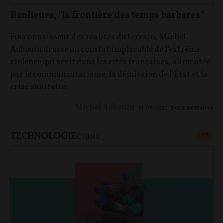
Banlieues, "la frontière des temps barbares"
Fin connaisseur des réalités du terrain, Michel
Aubouin dresse un constat implacable de l’extrême
violence qui sévit dans les cités françaises, alimentée
par le communautarisme, la démission de l’État et la
crise sanitaire.
Michel Aubouin
31/08/2021
5
commentaires
TECHNOLOGIE
CONT
F
P
CHINE