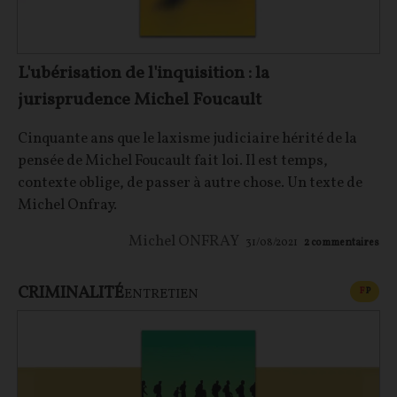
L'ubérisation de l'inquisition : la
jurisprudence Michel Foucault
Cinquante ans que le laxisme judiciaire hérité de la
pensée de Michel Foucault fait loi. Il est temps,
contexte oblige, de passer à autre chose. Un texte de
Michel Onfray.
Michel ONFRAY
31/08/2021
2
commentaires
CRIMINALITÉ
CONT
F
P
ENTRETIEN