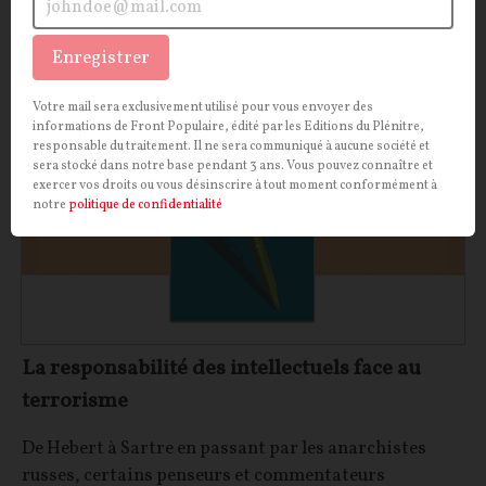
Maxime LE NAGARD
31/08/2021
3
commentaires
Enregistrer
PHILOSOPHIE
CONT
F
P
TERRORISME
Votre mail sera exclusivement utilisé pour vous envoyer des
informations de Front Populaire, édité par les Editions du Plénitre,
responsable du traitement. Il ne sera communiqué à aucune société et
sera stocké dans notre base pendant 3 ans. Vous pouvez connaître et
exercer vos droits ou vous désinscrire à tout moment conformément à
notre
politique de confidentialité
La responsabilité des intellectuels face au
terrorisme
De Hebert à Sartre en passant par les anarchistes
russes, certains penseurs et commentateurs