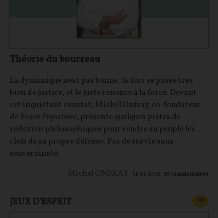
Théorie du bourreau
La dynamique n'est pas bonne : le fort se passe très
bien de justice, et le juste renonce à la force. Devant
cet inquiétant constat, Michel Onfray, co-fondateur
de
Front Populaire
, présente quelques pistes de
réflexion philosophiques pour rendre au peuple les
clefs de sa propre défense. Pas de survie sans
souveraineté.
Michel ONFRAY
31/08/2021
25
commentaires
JEUX D'ESPRIT
CONT
F
P