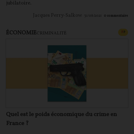
jubilatoire.
Jacques Perry-Salkow
31/08/2021
0
commentaire
ÉCONOMIE
CONT
F
P
CRIMINALITÉ
Quel est le poids économique du crime en
France ?