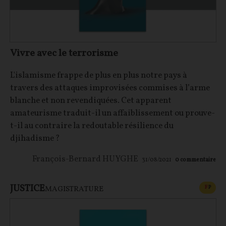
Vivre avec le terrorisme
L'islamisme frappe de plus en plus notre pays à
travers des attaques improvisées commises à l’arme
blanche et non revendiquées. Cet apparent
amateurisme traduit-il un affaiblissement ou prouve-
t-il au contraire la redoutable résilience du
djihadisme ?
François-Bernard HUYGHE
31/08/2021
0
commentaire
JUSTICE
CONT
F
P
MAGISTRATURE