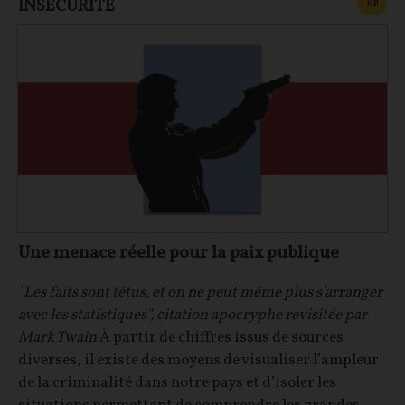
INSÉCURITÉ
CONT
F
P
Une menace réelle pour la paix publique
"Les faits sont têtus, et on ne peut même plus s'arranger
avec les statistiques", citation apocryphe revisitée par
Mark Twain
À partir de chiffres issus de sources
diverses, il existe des moyens de visualiser l’ampleur
de la criminalité dans notre pays et d’isoler les