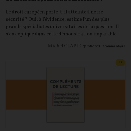
Le droit européen porte-t-il atteinte à notre
sécurité ? Oui, à l’évidence, estime l’un des plus
grands spécialistes universitaires de la question. Il
s’en explique dans cette démonstration imparable.
Michel CLAPIE
31/08/2021
1
commentaire
CONT
F
P