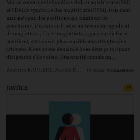
Moins connu que le Syndicat de la magistrature (SM)
et l’Union syndicale des magistrats (USM), tous deux
marqués par des positions qui confinent au
gauchisme, il existe en France un troisième syndicat
de magistrats, Unité magistrats (apparenté à Force
ouvrière), nettement plus sensible aux attentes des
citoyens. Nous avons demandé à ses deux principaux
dirigeants s’ils voient l’insécurité comme un...
Béatrice BRUGÈRE
,
Michel DUTRUS
31/08/2021
3
commentaires
JUSTICE
CONT
F
P