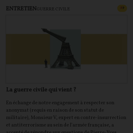
ENTRETIEN
CONT
F
P
GUERRE CIVILE
La guerre civile qui vient ?
En échange de notre engagement à respecter son
anonymat (requis en raison de son statut de
militaire), Monsieur V, expert en contre-insurrection
et antiterrorisme au sein de l’armée française, a
accepté de répondre aux questions de Pierre-Yves