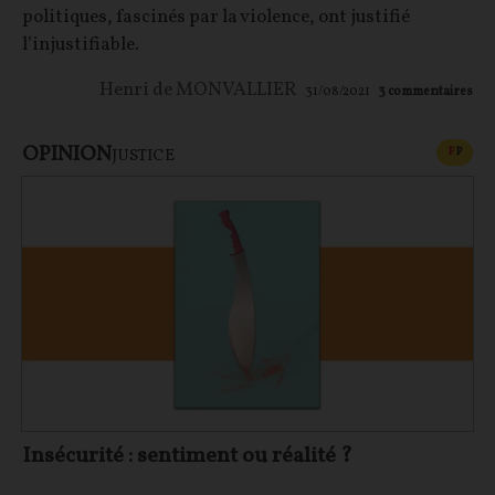
politiques, fascinés par la violence, ont justifié
l’injustifiable.
Henri de MONVALLIER
31/08/2021
3
commentaires
OPINION
CONT
F
P
JUSTICE
Insécurité : sentiment ou réalité ?