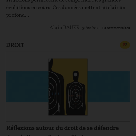
situations permettant de comprendre les grandes
évolutions en cours. Ces données mettent au clair un
profond...
Alain BAUER
31/08/2021
10
commentaires
DROIT
CONT
F
P
Réflexions autour du droit de se défendre