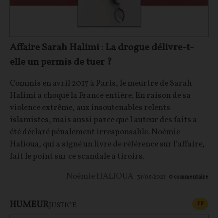
Affaire Sarah Halimi : La drogue délivre-t-
elle un permis de tuer ?
Commis en avril 2017 à Paris, le meurtre de Sarah
Halimi a choqué la France entière. En raison de sa
violence extrême, aux insoutenables relents
islamistes, mais aussi parce que l'auteur des faits a
été déclaré pénalement irresponsable. Noémie
Halioua, qui a signé un livre de référence sur l’affaire,
fait le point sur ce scandale à tiroirs.
Noémie HALIOUA
31/08/2021
0
commentaire
HUMEUR
CONT
F
P
JUSTICE