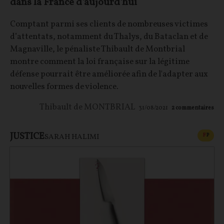
dans la France d'aujourd'hui
Comptant parmi ses clients de nombreuses victimes
d’attentats, notamment du Thalys, du Bataclan et de
Magnaville, le pénaliste Thibault de Montbrial
montre comment la loi française sur la légitime
défense pourrait être améliorée afin de l'adapter aux
nouvelles formes de violence.
Thibault de MONTBRIAL
31/08/2021
2
commentaires
JUSTICE
CONT
F
P
SARAH HALIMI