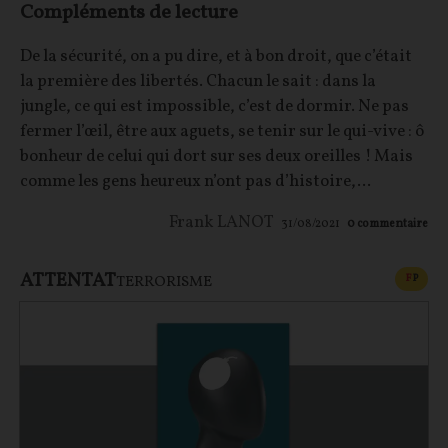
Compléments de lecture
De la sécurité, on a pu dire, et à bon droit, que c’était
la première des libertés. Chacun le sait : dans la
jungle, ce qui est impossible, c’est de dormir. Ne pas
fermer l’œil, être aux aguets, se tenir sur le qui-vive : ô
bonheur de celui qui dort sur ses deux oreilles ! Mais
comme les gens heureux n’ont pas d’histoire,...
Frank LANOT
31/08/2021
0
commentaire
ATTENTAT
CONT
F
P
TERRORISME