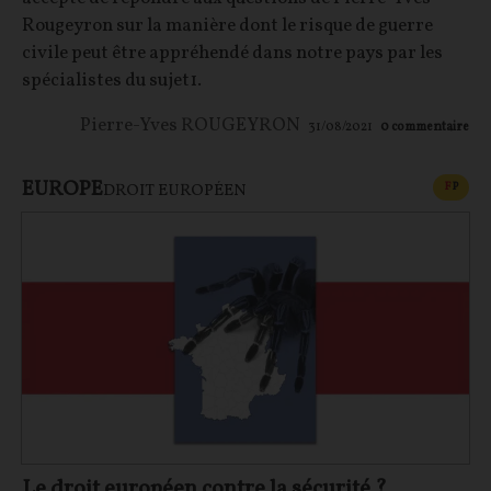
Rougeyron sur la manière dont le risque de guerre
civile peut être appréhendé dans notre pays par les
spécialistes du sujet1.
Pierre-Yves ROUGEYRON
31/08/2021
0
commentaire
EUROPE
CONT
F
P
DROIT EUROPÉEN
Le droit européen contre la sécurité ?