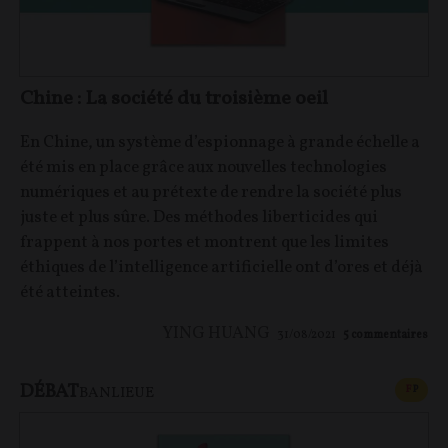
Chine : La société du troisième oeil
En Chine, un système d’espionnage à grande échelle a
été mis en place grâce aux nouvelles technologies
numériques et au prétexte de rendre la société plus
juste et plus sûre. Des méthodes liberticides qui
frappent à nos portes et montrent que les limites
éthiques de l’intelligence artificielle ont d’ores et déjà
été atteintes.
YING HUANG
31/08/2021
5
commentaires
DÉBAT
CONT
F
P
BANLIEUE