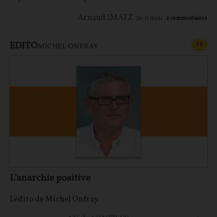
Arnaud IMATZ
26/11/2021
2
commentaires
EDITO
CONT
F
P
MICHEL ONFRAY
L'anarchie positive
L'édito de Michel Onfray.