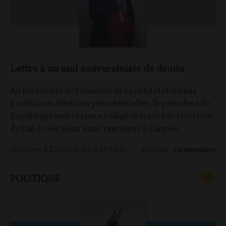
Lettre à un ami souverainiste de droite
Au lendemain de l’annonce de sa candidature aux
prochaines élections présidentielles, le président de
République souveraine a rédigé ce texte à destination
de l’un de ses vieux amis rencontré à l’armée.
Georges RENARD-KUZMANOVIC
26/11/2021
6
commentaires
POLITIQUE
CONT
F
P