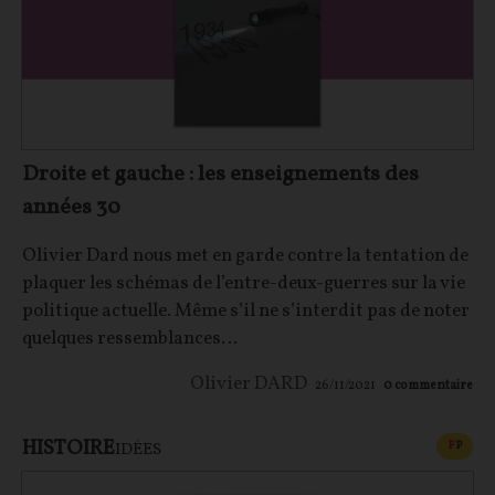
Droite et gauche : les enseignements des
années 30
Olivier Dard nous met en garde contre la tentation de
plaquer les schémas de l’entre-deux-guerres sur la vie
politique actuelle. Même s’il ne s’interdit pas de noter
quelques ressemblances…
Olivier DARD
26/11/2021
0
commentaire
HISTOIRE
CONT
F
P
IDÉES