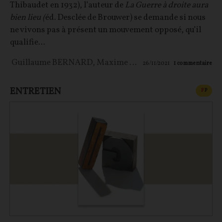
Thibaudet en 1932), l’auteur de
La Guerre à droite aura
bien lieu (
éd. Desclée de Brouwer) se demande si nous
ne vivons pas à présent un mouvement opposé, qu’il
qualifie...
Guillaume BERNARD
,
Maxime LE NAGARD
26/11/2021
1
commentaire
ENTRETIEN
CONT
F
P