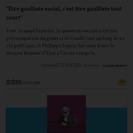
"Être gaulliste social, c'est être gaulliste tout
court"
Pour Arnaud Teyssier, la question sociale a été une
préoccupation du général de Gaulle tout au long de sa
vie politique, et Philippe Séguin fut sans doute le
dernier homme d’État à l’avoir compris.
Arnaud TEYSSIER
26/11/2021
2
commentaires
IDÉES
CONT
F
P
GAUCHE