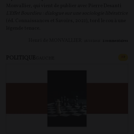
Monvallier, qui vient de publier avec Pierre Desanti
L'Effet Bourdieu : dialogue sur une sociologie libératrice
(éd. Connaissances et Savoirs, 2021), tord le cou à une
légende tenace.
Henri de MONVALLIER
26/11/2021
2
commentaires
POLITIQUE
CONT
F
P
GAUCHE