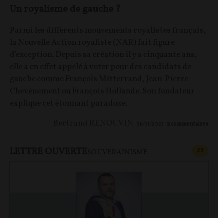
Un royalisme de gauche ?
Parmi les différents mouvements royalistes français,
la Nouvelle Action royaliste (NAR) fait figure
d'exception. Depuis sa création il y a cinquante ans,
elle a en effet appelé à voter pour des candidats de
gauche comme François Mitterrand, Jean-Pierre
Chevènement ou François Hollande. Son fondateur
explique cet étonnant paradoxe.
Bertrand RENOUVIN
26/11/2021
2
commentaires
LETTRE OUVERTE
CONT
F
P
SOUVERAINISME