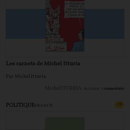
Les carnets de Michel Itturia
Par Michel Itturia.
Michel ITURRIA
26/11/2021
1
commentaire
POLITIQUE
CONT
F
P
FRANCE