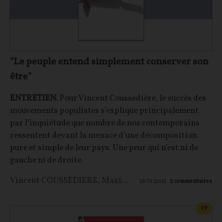
"Le peuple entend simplement conserver son
être"
ENTRETIEN.
Pour Vincent Coussedière, le succès des
mouvements populistes s’explique principalement
par l’inquiétude que nombre de nos contemporains
ressentent devant la menace d’une décomposition
pure et simple de leur pays. Une peur qui n’est ni de
gauche ni de droite.
Vincent COUSSEDIERE
,
Maxime LE NAGARD
26/11/2021
2
commentaires
CONT
F
P