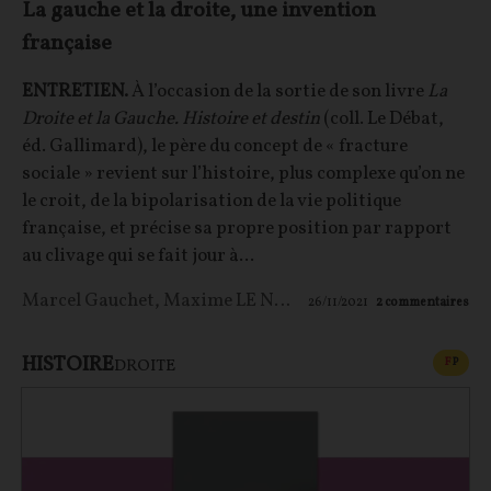
La gauche et la droite, une invention
française
ENTRETIEN.
À l’occasion de la sortie de son livre
La
Droite et la Gauche. Histoire et destin
(coll. Le Débat,
éd. Gallimard), le père du concept de « fracture
sociale » revient sur l’histoire, plus complexe qu’on ne
le croit, de la bipolarisation de la vie politique
française, et précise sa propre position par rapport
au clivage qui se fait jour à...
Marcel Gauchet
,
Maxime LE NAGARD
26/11/2021
2
commentaires
HISTOIRE
CONT
F
P
DROITE