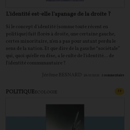
L'identité est-elle l'apanage de la droite ?
Si le concept d'identité (somme toute récent en
politique) fait florès à droite, une certaine gauche,
certes minoritaire, n’en a pas pour autant perdu le
sens de la nation. Et que dire de la gauche “sociétale”
qui, quoi qu’elle en dise, a le culte de l'identité… de
l'identité communautaire ?
Jérôme BESNARD
26/11/2021
1
commentaire
POLITIQUE
CONT
F
P
ECOLOGIE