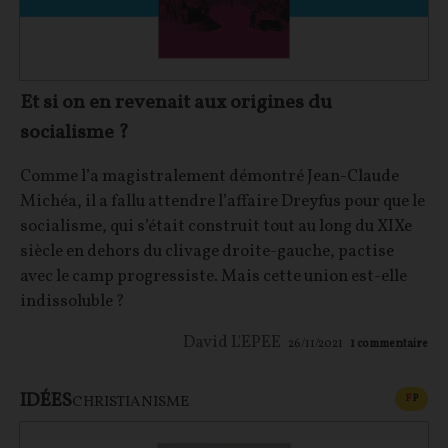
Et si on en revenait aux origines du
socialisme ?
Comme l’a magistralement démontré Jean-Claude
Michéa, il a fallu attendre l’affaire Dreyfus pour que le
socialisme, qui s’était construit tout au long du XIXe
siècle en dehors du clivage droite-gauche, pactise
avec le camp progressiste. Mais cette union est-elle
indissoluble ?
David L'EPEE
26/11/2021
1
commentaire
IDÉES
CONT
F
P
CHRISTIANISME