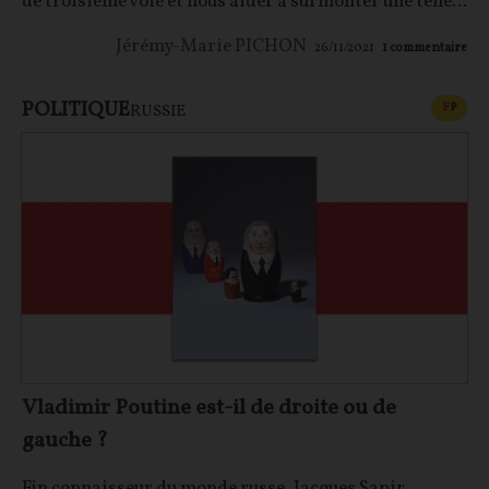
de troisième voie et nous aider à surmonter une telle...
Jérémy-Marie PICHON
26/11/2021
1
commentaire
POLITIQUE
CONT
F
P
RUSSIE
Vladimir Poutine est-il de droite ou de
gauche ?
Fin connaisseur du monde russe, Jacques Sapir