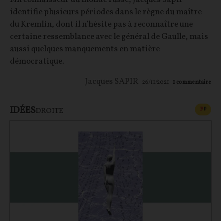
identifie plusieurs périodes dans le règne du maître
du Kremlin, dont il n’hésite pas à reconnaître une
certaine ressemblance avec le général de Gaulle, mais
aussi quelques manquements en matière
démocratique.
Jacques SAPIR
26/11/2021
1
commentaire
IDÉES
CONT
F
P
DROITE