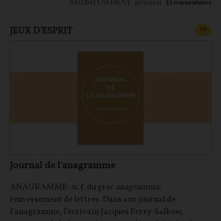
Michel ONFRAY
26/11/2021
33
commentaires
JEUX D'ESPRIT
CONT
F
P
Journal de l'anagramme
ANAGRAMME : n. f. du grec
anagramma
,
renversement de lettres. Dans son journal de
l’anagramme, l’écrivain Jacques Perry-Salkow,