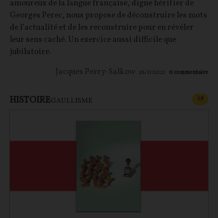
amoureux de la langue française, digne héritier de
Georges Perec, nous propose de déconstruire les mots
de l’actualité et de les reconstruire pour en révéler
leur sens caché. Un exercice aussi difficile que
jubilatoire.
Jacques Perry-Salkow
26/11/2021
0
commentaire
HISTOIRE
CONT
F
P
GAULLISME