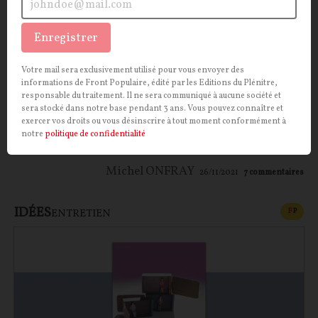
Le wokisme est un gauchisme et le gauchisme
fonctionne en matrice intellectuelle de toute la
Enregistrer
gauche, sans exception. Ce même wokisme s’avère
également la matrice de la droite maastrichtienne qui
Votre mail sera exclusivement utilisé pour vous envoyer des
informations de Front Populaire, édité par les Editions du Plénitre,
court depuis des décennies après la gauche
responsable du traitement. Il ne sera communiqué à aucune société et
maastrichtienne, son double, comme un lévrier après
sera stocké dans notre base pendant 3 ans. Vous pouvez connaître et
exercer vos droits ou vous désinscrire à tout moment conformément à
une peau de lapin sur un cynodrome… De sorte qu’on
notre
politique de confidentialité
compte sur les doigts d’une main...
Michel ONFRAY
26/11/2021
7
commentaires
IDÉES
CONT
F
P
ENTRETIEN